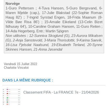
Norvège
1-Guro Pettersen ; 4-Tuva Hansen, 5-Guro Bergsvand, 6-
Maren Mjelde (cap.), 17-Julie Blakstad (22-Sophie Roman
Haug 82') ; 7-Ingrid Syrstad Engen, 18-Frida Maanum (8-
Vilde Bøe Risa 86') ; 15-Amalie Eikeland (13-Celin Bizet
Ildhusøy 64'), 10-Caroline Graham Hansen, 11-Guro Reiten ;
14-Ada Hegerberg. Entr.: Martin Sjögren
Non utilisées : 12-Sunniva Skoglund (G), 23-Aurora Mikalsen
(G), 2-Anja Sønstevold, 3-Maria Thorisdottir, 9-Karina Saevik,
16-Lisa Fjelsdat Naalsund, 19-Elisabeth Terland, 20-Synne
Skinnes Hansen, 21-Anna Jøsendal
Vendredi 15 Juillet 2022
Charlotte Vincelot
DANS LA MÊME RUBRIQUE :
Classement FIFA - La FRANCE 7e
- 21/04/2026