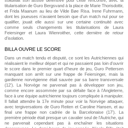
solidifiait son assise défensive pour cette rencontre, avec la
titularisation de Guro Bergsvand à la place de Marie Thorisdottir,
et Frida Maanum au lieu de Vilde Bøe Risa. Irene Fuhrmann,
dont les joueuses n'avaient besoin que d'un match nul pour se
qualifier, jouait elle aussi sur une certaine continuité avec
comme seuls changements les titularisations de Laura
Feiersinger et Laura Wienroither, cette dernière de retour
d'isolation.
BILLA OUVRE LE SCORE
Dans un match tendu et disputé, ce sont les Autrichiennes qui
réalisaient le meilleur départ et qui ne passaient pas loin d'ouvrir
le score dans le premier quart d'heure de jeu, Guro Pettersen
manquant son arrêt sur une frappe de Feiersinger, mais la
gardienne norvégienne était sauvée par sa barre transversale
(12'). La Norvège ne parvenait pas à développer son jeu,
comme encore assommée par sa défaite face à l'Angleterre,
face à une équipe autrichienne toujours compliquée à manipuler.
Il fallait attendre la 17e minute pour voir la Norvège attaquer,
avec tergiversations de Guro Reiten et Caroline Hansen, et au
final une frappe non cadrée de la Barcelonaise (17'). La
première période était presque un cavalier seul de l'Autriche, qui
ne parvenait cependant pas à enchaîner les situations