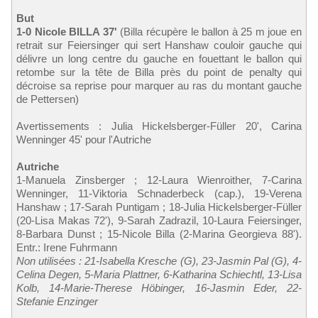
But
1-0 Nicole BILLA 37'
(Billa récupère le ballon à 25 m joue en
retrait sur Feiersinger qui sert Hanshaw couloir gauche qui
délivre un long centre du gauche en fouettant le ballon qui
retombe sur la tête de Billa près du point de penalty qui
décroise sa reprise pour marquer au ras du montant gauche
de Pettersen)
Avertissements : Julia Hickelsberger-Füller 20', Carina
Wenninger 45' pour l'Autriche
Autriche
1-Manuela Zinsberger ; 12-Laura Wienroither, 7-Carina
Wenninger, 11-Viktoria Schnaderbeck (cap.), 19-Verena
Hanshaw ; 17-Sarah Puntigam ; 18-Julia Hickelsberger-Füller
(20-Lisa Makas 72'), 9-Sarah Zadrazil, 10-Laura Feiersinger,
8-Barbara Dunst ; 15-Nicole Billa (2-Marina Georgieva 88').
Entr.: Irene Fuhrmann
Non utilisées : 21-Isabella Kresche (G), 23-Jasmin Pal (G), 4-
Celina Degen, 5-Maria Plattner, 6-Katharina Schiechtl, 13-Lisa
Kolb, 14-Marie-Therese Höbinger, 16-Jasmin Eder, 22-
Stefanie Enzinger