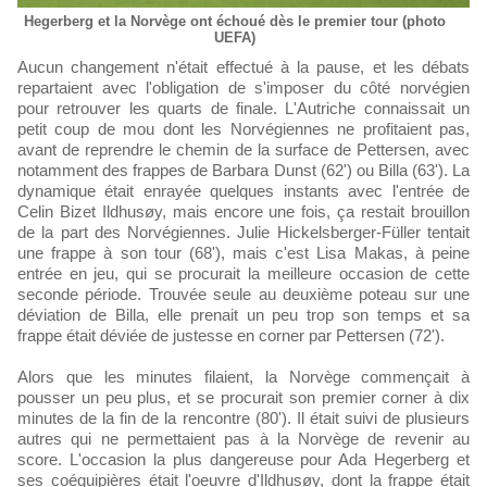
Hegerberg et la Norvège ont échoué dès le premier tour (photo
UEFA)
Aucun changement n'était effectué à la pause, et les débats
repartaient avec l'obligation de s'imposer du côté norvégien
pour retrouver les quarts de finale. L'Autriche connaissait un
petit coup de mou dont les Norvégiennes ne profitaient pas,
avant de reprendre le chemin de la surface de Pettersen, avec
notamment des frappes de Barbara Dunst (62') ou Billa (63'). La
dynamique était enrayée quelques instants avec l'entrée de
Celin Bizet Ildhusøy, mais encore une fois, ça restait brouillon
de la part des Norvégiennes. Julie Hickelsberger-Füller tentait
une frappe à son tour (68'), mais c'est Lisa Makas, à peine
entrée en jeu, qui se procurait la meilleure occasion de cette
seconde période. Trouvée seule au deuxième poteau sur une
déviation de Billa, elle prenait un peu trop son temps et sa
frappe était déviée de justesse en corner par Pettersen (72').
Alors que les minutes filaient, la Norvège commençait à
pousser un peu plus, et se procurait son premier corner à dix
minutes de la fin de la rencontre (80'). Il était suivi de plusieurs
autres qui ne permettaient pas à la Norvège de revenir au
score. L'occasion la plus dangereuse pour Ada Hegerberg et
ses coéquipières était l'oeuvre d'Ildhusøy, dont la frappe était