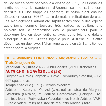
déviée sur sa barre par Manuela Zinsberger (89'). Puis dans les
arrêts de jeu, la gardienne d'Arsenal se montrait encore
décisive sur une frappe d'Hegerberg, le ballon étant ensuite
dégagé en corner (90+2'). La fin de match n'offrait rien de plus.
Les Norvégiennes auront été impuissantes face à une équipe
autrichienne comme toujours très solide, et quittent une
nouvelle fois la compétition dès le premier tour pour la
deuxième fois en deux éditions, avec cette fois une défaite
historique à la clé. Succès logique pour l'Autriche qui s'offre
désormais un duel avec l'Allemagne avec bien sûr l'ambition de
créer encore la surprise.
UEFA Women's EURO 2022 - Angleterre - Groupe A -
Troisième journée
Vendredi 15 juillet 2022
- 20h00 locales (21h00 françaises)
AUTRICHE - NORVÈGE : 1-0 (1-0)
Brighton & Hove (Brighton & Hove Community Stadium) - 12
667 spectateurs
Temps ensoleillé (21°C) - Terrain excellent
Arbitres : Kateryna Monzul (Ukraine) assistée de Maryna
Striletska (Ukraine) et Paulina Baranowska (Pologne). 4e
arbitre : Ivana Projkovska (Macédoine du Nord). Arbitres VAR
: Paolo Valeri (Italie) assistée de Maurizio Mariani (Italie)