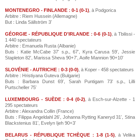
MONTENEGRO - FINLANDE : 0-1 (0-1)
, à Podgorica
Arbitre : Riem Hussein (Allemagne)
But : Linda Sällström 3'
GÉORGIE - RÉPUBLIQUE D'IRLANDE : 0-6 (0-1)
, à Tbilissi -
1 440 spectateurs
Arbitre : Emanuela Rusta (Albanie)
Buts : Katie McCabe 37' s.p., 67', Kyra Carusa 59', Jessie
Stapleton 82', Marissa Sheva 90+7', Aoife Mannion 90+10'
SLOVÉNIE - AUTRICHE : 0-3 (0-0)
, à Koper - 458 spectateurs
Arbitre : Hristiyana Guteva (Bulgarie)
Buts : Barbara Dunst 69', Sarah Puntigam 73' s.p., Lilli
Purtscheller 75'
LUXEMBOURG - SUÈDE : 0-4 (0-2)
, à Esch-sur-Alzette - 1
295 spectateurs
Arbitre : Alexandra Collin (France)
Buts : Filippa Angeldahl 26', Johanna Rytting Kaneryd 31', Stina
Blackstenius 81', Evelyn Ijeh 90+3'
BELARUS - RÉPUBLIQUE TCHÈQUE : 1-8 (1-5)
, à Velika