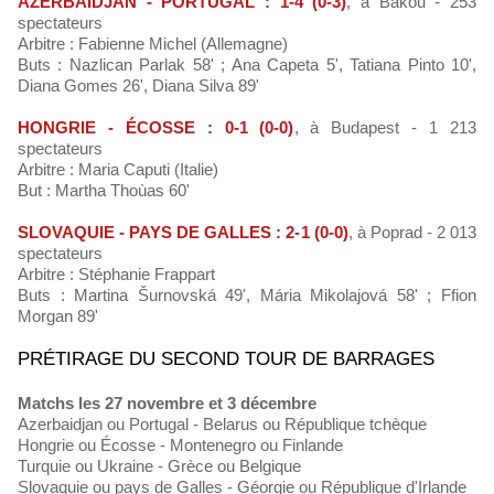
AZERBAIDJAN - PORTUGAL : 1-4 (0-3)
, à Bakou - 253
spectateurs
Arbitre : Fabienne Michel (Allemagne)
Buts : Nazlican Parlak 58' ; Ana Capeta 5', Tatiana Pinto 10',
Diana Gomes 26', Diana Silva 89'
HONGRIE - ÉCOSSE : 0-1 (0-0)
, à Budapest - 1 213
spectateurs
Arbitre : Maria Caputi (Italie)
But : Martha Thoùas 60'
SLOVAQUIE - PAYS DE GALLES : 2-1 (0-0)
, à Poprad - 2 013
spectateurs
Arbitre : Stéphanie Frappart
Buts : Martina Šurnovská 49', Mária Mikolajová 58' ; Ffion
Morgan 89'
PRÉTIRAGE DU SECOND TOUR DE BARRAGES
Matchs les 27 novembre et 3 décembre
Azerbaidjan ou Portugal - Belarus ou République tchèque
Hongrie ou Écosse - Montenegro ou Finlande
Turquie ou Ukraine - Grèce ou Belgique
Slovaquie ou pays de Galles - Géorgie ou République d'Irlande