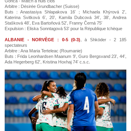
Gorica - Match à huis clos
Arbitre : Désirée Grundbacher (Suisse)
Buts : Anastasiya Shlapakova 16' ; Michaela Khýrová 2',
Katerina Svitková 6', 20', Kamila Dubcová 34', 38', Andrea
Stašková 48', Eva Bartoňová 52', Franny Černá 75'
Expulsion : Eliska Sonntagová 53' pour la République tchèque
ALBANIE - NORVÈGE : 0-5 (0-3)
, à Shköder - 2 185
spectateurs
Arbitre : Ana Maria Terteleac (Roumanie)
Buts : Frida Leonhardsen Maanum 9', Guro Bergsvand 23', 44',
Ada Hegerberg 62', Kristina Hoxhaj 74' c.s.c.