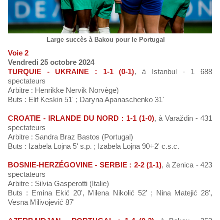
Large succès à Bakou pour le Portugal
Voie 2
Vendredi 25 octobre 2024
TURQUIE - UKRAINE : 1-1 (0-1)
, à Istanbul - 1 688
spectateurs
Arbitre : Henrikke Nervik Norvège)
Buts : Elif Keskin 51' ; Daryna Apanaschenko 31'
CROATIE - IRLANDE DU NORD : 1-1 (1-0)
, à Varaždin - 431
spectateurs
Arbitre : Sandra Braz Bastos (Portugal)
Buts : Izabela Lojna 5' s.p. ; Izabela Lojna 90+2' c.s.c.
BOSNIE-HERZÉGOVINE - SERBIE : 2-2 (1-1)
, à Zenica - 423
spectateurs
Arbitre : Silvia Gasperotti (Italie)
Buts : Emina Ekić 20', Milena Nikolić 52' ; Nina Matejić 28',
Vesna Milivojević 87'