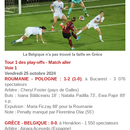
La Belgique n'a pas trouvé la faille en Grèce
Tour 1 des play-offs - Match aller
Voie 1
Vendredi 25 octobre 2024
ROUMANIE - POLOGNE : 1-2 (1-0)
, à Bucarest - 3 076
spectateurs
Arbitre : Cheryl Foster (pays de Galles)
Buts : Ioana Bălăceanu 18' ; Natalia Padilla 73', Ewa Pajor 89'
s.p.
Expulsion : Maria Ficzay 88' pour la Roumanie
Note : Penalty manqué par Florentina Olar (55')
GRÈCE - BELGIQUE : 0-0
, à Heraklion - 1 550 spectateurs
Arbitre : Ainara Acevedo (Espagne)