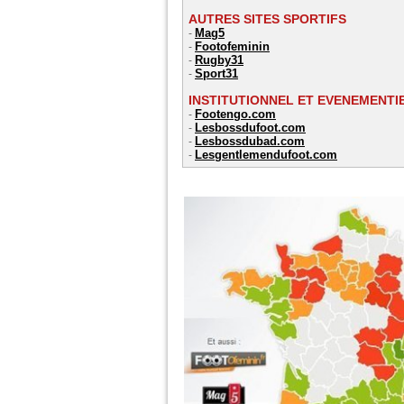
AUTRES SITES SPORTIFS
Mag5
-
Footofeminin
-
Rugby31
-
Sport31
-
INSTITUTIONNEL ET EVENEMENT
Footengo.com
-
Lesbossdufoot.com
-
Lesbossdubad.com
-
Lesgentlemendufoot.com
-