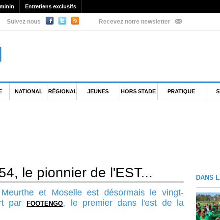
minin
Entretiens exclusifs
Suivez nous
Recevez notre newsletter
E
NATIONAL
RÉGIONAL
JEUNES
HORS STADE
PRATIQUE
S
 le pionnier de l'EST...
DANS L
 Meurthe et Moselle est désormais le vingt-
rt par
, le premier dans l'est de la
FOOTENGO