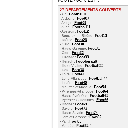
FOOTENGO C'EST...
27 DEPARTEMENTS COUVERTS
Football01
- Ain :
Foot07
- Ardèche :
Foot09
- Ariège :
Football11
- Aude :
Foot12
- Aveyron :
Foot13
- Bouches-du-Rhône :
Foot26
- Drôme :
Foot30
- Gard :
Foot31
- Haute-Garonne:
Foot32
- Gers :
Foot33
- Gironde :
Foot-herault
- Hérault :
Football35
- Ille-et-Vilaine :
Foot38
- Isère :
Foot42
- Loire :
Football44
- Loire-Atlantique :
Foot48
- Lozère :
Foot54
- Meurthe et Moselle :
Foot64
- Pyrénées-Atlantique :
Football65
- Haute-Pyrénées :
Foot66
- Pyrénées-Orientales :
Foot69
- Rhône :
Foot73
- Savoie :
Foot74
- Haute-Savoie :
Foot82
- Tarn et Garonne :
Foot83
- Var :
Foot85.fr
- Vendée :