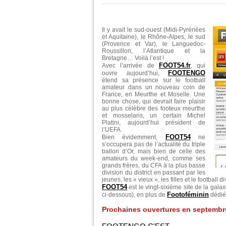
Il y avait le sud-ouest (Midi-Pyrénées
et Aquitaine), le Rhône-Alpes, le sud
(Provence et Var), le Languedoc-
Roussillon, l’Atlantique et la
Bretagne… Voilà l’est !
FOOT54.fr
Avec l’arrivée de
, qui
FOOTENGO
ouvre aujourd’hui,
étend sa présence sur le football
amateur dans un nouveau coin de
France, en Meurthe et Moselle. Une
bonne chose, qui devrait faire plaisir
au plus célèbre des footeux meurthe
et mosselans, un certain Michel
Platini, aujourd’hui président de
l’UEFA.
FOOT54
Bien évidemment,
ne
s’occupera pas de l’actualité du triple
ballon d’Or, mais bien de celle des
amateurs du week-end, comme ses
grands frères, du CFA à la plus basse
division du district en passant par les
jeunes, les « vieux », les filles et le football d
FOOT54
est le vingt-sixième site de la gala
Footoféminin
ci-dessous), en plus de
dédié 
Prochaines ouvertures en septembr