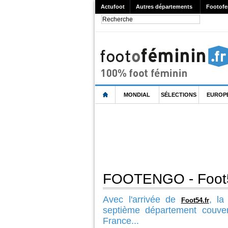
Actufoot
Autres départements
Footofe
MONDIAL
SÉLECTIONS
EUROP
FOOTENGO - Foot54,
Avec l'arrivée de
, la
Foot54.fr
septième département couve
France...