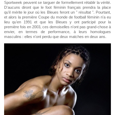
Sportweek peuvent se targuer de formellement rétablir la vérité.
D'aucuns diront que le foot féminin français prendra la place
qu'il mérite le jour où les Bleues feront un " résultat ". Pourtant,
et alors la première Coupe du monde de football féminin n'a eu
lieu qu'en 1991 et que les Bleues y ont participé pour la
première fois en 2003, ces demoiselles n'ont pas grand-chose à
envier, en termes de performance, à leurs homologues
masculins : elles n'ont perdu que deux matches en deux ans.