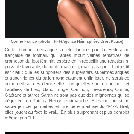
Corine Franco (photo : FFF/Agence Hémisphère Droit/Pauce)
Cette bombe médiatique a été lâchée par la Fédération
française de football, qui, après moult vaines tentatives de
promotion du foot féminin, espère enfin recueillir une réaction, si
possible favorable, du public masculin, mais pas que... L'objectif
est clair : que les supporters des superstars supermédiatiques
et super-riches du ballon rond daignent enfin jeter, ne serait-ce
qu'un oeil sur ces demoiselles, lorsqu'elles sont en action... et
habillées de bleu, blanc, rouge. Car non, messieurs, Corine,
Gaétane et autres Sarah ne sont pas que des mignonnes qui se
déguisent en Thierry Henry le dimanche. Elles ont aussi un
sacré jeu de gambettes et une belle maîtrise du 4-4-2. Bref,
elles jouent au foot, le vrai... En plus surprenant et plus complet
même, paraît-il.