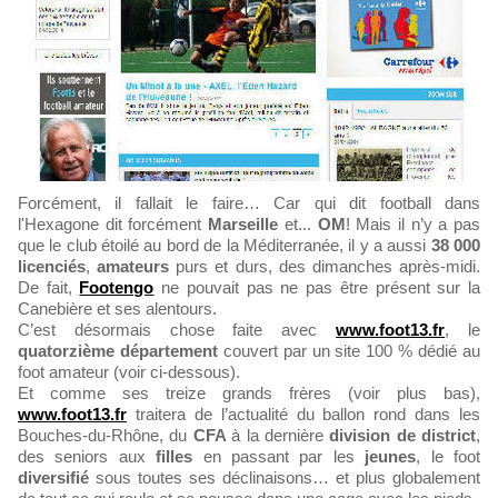
Forcément, il fallait le faire… Car qui dit football dans
l'Hexagone dit forcément
Marseille
et...
OM
! Mais il n’y a pas
que le club étoilé au bord de la Méditerranée, il y a aussi
38 000
licenciés
,
amateurs
purs et durs, des dimanches après-midi.
De fait,
Footengo
ne pouvait pas ne pas être présent sur la
Canebière et ses alentours.
C’est désormais chose faite avec
www.foot13.fr
, le
quatorzième département
couvert par un site 100 % dédié au
foot amateur (voir ci-dessous).
Et comme ses treize grands frères (voir plus bas),
www.foot13.fr
traitera de l’actualité du ballon rond dans les
Bouches-du-Rhône, du
CFA
à la dernière
division de district
,
des seniors aux
filles
en passant par les
jeunes
, le foot
diversifié
sous toutes ses déclinaisons… et plus globalement