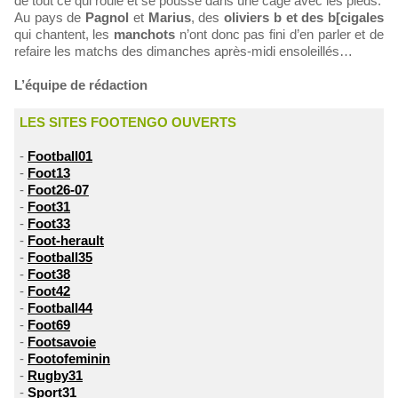
de tout ce qui roule et se pousse dans une cage avec les pieds.
Au pays de
Pagnol
et
Marius
, des
oliviers b et des b[cigales
qui chantent, les
manchots
n’ont donc pas fini d’en parler et de
refaire les matchs des dimanches après-midi ensoleillés…
L’équipe de rédaction
LES SITES FOOTENGO OUVERTS
-
Football01
-
Foot13
-
Foot26-07
-
Foot31
-
Foot33
-
Foot-herault
-
Football35
-
Foot38
-
Foot42
-
Football44
-
Foot69
-
Footsavoie
-
Footofeminin
-
Rugby31
-
Sport31