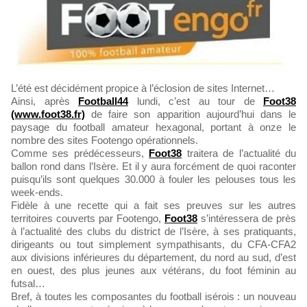
L’été est décidément propice à l’éclosion de sites Internet…
Ainsi, après
Football44
lundi, c’est au tour de
Foot38
(www.foot38.fr)
de faire son apparition aujourd’hui dans le
paysage du football amateur hexagonal, portant à onze le
nombre des sites Footengo opérationnels.
Comme ses prédécesseurs,
Foot38
traitera de l’actualité du
ballon rond dans l’Isère. Et il y aura forcément de quoi raconter
puisqu’ils sont quelques 30.000 à fouler les pelouses tous les
week-ends.
Fidèle à une recette qui a fait ses preuves sur les autres
territoires couverts par Footengo,
Foot38
s’intéressera de près
à l’actualité des clubs du district de l’Isère, à ses pratiquants,
dirigeants ou tout simplement sympathisants, du CFA-CFA2
aux divisions inférieures du département, du nord au sud, d’est
en ouest, des plus jeunes aux vétérans, du foot féminin au
futsal…
Bref, à toutes les composantes du football isérois : un nouveau