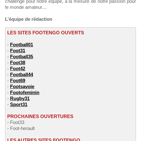
challenge pour notre équipe, à la mesure de notre passion pour
le monde amateur…
L’équipe de rédaction
LES SITES FOOTENGO OUVERTS
-
Football01
-
Foot31
-
Football35
-
Foot38
-
Foot42
-
Football44
-
Foot69
-
Footsavoie
-
Footofeminin
-
Rugby31
-
Sport31
PROCHAINES OUVERTURES
- Foot33
- Foot-herault
LES AUTRES SITES FOOTENGO