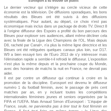
Eurosport a su trouver un public
Le dernier vecteur qui s'intègre au cercle vicieux de cette
économie est la télévision. De diffusions sporadiques, les bons
résultats des Bleues ont été suivis à des diffusions
systématiques. Pour autant, au départ, ce choix n'est pas
économique mais inclus dans un package de droits TV. Direct 8
à l'origine diffuseur des Espoirs a profité du bon parcours des
Bleues pour exploser ses audiences, allant même décliner cela
avec la finale de la Ligue des Champions de l'OL. Mais depuis
D8, racheté par Canal+, n'a plus la même ligne directrice et les
Bleues ont été reléguées quelques canaux plus loin, sur D17.
W9 a bien essayé lors de l'Euro 2013 de s'y intéresser mais
l'élimination rapide a semble-t-il refroidi le diffuseur. L'exposition
n'est plus la même depuis et la prochaine coupe du Monde,
avec des horaires de matchs la nuit en France, ne devrait pas
aider.
Il est par contre un diffuseur qui continue à croire en la
promotion de la discipline. Eurosport est devenu le diffuseur
numéro 1 du football féminin, avec le passage de près cent
matches par an, en y incluant toutes les compétitions
internationales féminines jeunes et seniors organisées par la
FIFA et l'UEFA. Mais Arnaud Simon d'Eurosport :
"L’équipe de
France, seule, ne parviendra pas à tirer tout le foot féminin en
France. Il faut tout faire en même temps : la Ligue des