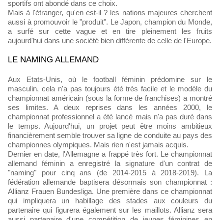
sportifs ont abondé dans ce choix.
Mais à l'étranger, qu'en est-il ? les nations majeures cherchent
aussi à promouvoir le "produit". Le Japon, champion du Monde,
a surfé sur cette vague et en tire pleinement les fruits
aujourd'hui dans une société bien différente de celle de l'Europe.
LE NAMING ALLEMAND
Aux Etats-Unis, où le football féminin prédomine sur le
masculin, cela n'a pas toujours été très facile et le modèle du
championnat américain (sous la forme de franchises) a montré
ses limites. A deux reprises dans les années 2000, le
championnat professionnel a été lancé mais n'a pas duré dans
le temps. Aujourd'hui, un projet peut être moins ambitieux
financièrement semble trouver sa ligne de conduite au pays des
championnes olympiques. Mais rien n'est jamais acquis.
Dernier en date, l'Allemagne a frappé très fort. Le championnat
allemand féminin a enregistré la signature d'un contrat de
"naming" pour cinq ans (de 2014-2015 à 2018-2019). La
fédération allemande baptisera désormais son championnat :
Allianz Frauen Bundesliga. Une première dans ce championnat
qui impliquera un habillage des stades aux couleurs du
partenaire qui figurera également sur les maillots. Allianz sera
aussi partenaire d'une compétition de jeunes féminines en