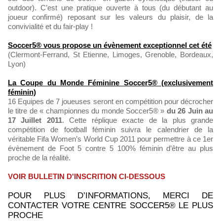
outdoor). C’est une pratique ouverte à tous (du débutant au
joueur confirmé) reposant sur les valeurs du plaisir, de la
convivialité et du fair-play !
Soccer5® vous propose un évènement exceptionnel cet été
(Clermont-Ferrand, St Etienne, Limoges, Grenoble, Bordeaux,
Lyon)
La Coupe du Monde Féminine Soccer5® (exclusivement
féminin)
16 Equipes de 7 joueuses seront en compétition pour décrocher
le titre de « championnes du monde Soccer5® »
du 26 Juin au
17 Juillet 2011
. Cette réplique exacte de la plus grande
compétition de football féminin suivra le calendrier de la
véritable Fifa Women’s World Cup 2011 pour permettre à ce 1er
évènement de Foot 5 contre 5 100% féminin d’être au plus
proche de la réalité.
VOIR BULLETIN D'INSCRITION CI-DESSOUS
POUR PLUS D’INFORMATIONS, MERCI DE
CONTACTER VOTRE CENTRE SOCCER5® LE PLUS
PROCHE