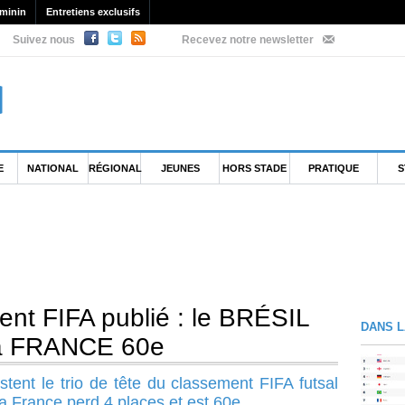
minin
Entretiens exclusifs
Suivez nous
Recevez notre newsletter
E
NATIONAL
RÉGIONAL
JEUNES
HORS STADE
PRATIQUE
S
ent FIFA publié : le BRÉSIL
DANS L
la FRANCE 60e
stent le trio de tête du classement FIFA futsal
La France perd 4 places et est 60e.