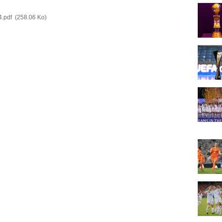
4.pdf
(258.06 Ko)