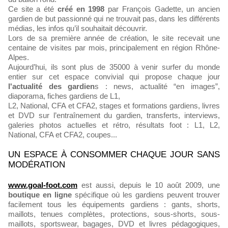
Ce site a été
créé en 1998
par François Gadette, un ancien
gardien de but passionné qui ne trouvait pas, dans les différents
médias, les infos qu’il souhaitait découvrir.
Lors de sa première année de création, le site recevait une
centaine de visites par mois, principalement en région Rhône-
Alpes.
Aujourd’hui, ils sont plus de 35000 à venir surfer du monde
entier sur cet espace convivial qui propose chaque jour
l'actualité des gardien
s : news, actualité “en images”,
diaporama, fiches gardiens de L1,
L2, National, CFA et CFA2, stages et formations gardiens, livres
et DVD sur l’entraînement du gardien, transferts, interviews,
galeries photos actuelles et rétro, résultats foot : L1, L2,
National, CFA et CFA2, coupes...
UN ESPACE À CONSOMMER CHAQUE JOUR SANS
MODÉRATION
www.goal-foot.com
est aussi, depuis le 10 août 2009, une
boutique en ligne
spécifique où les gardiens peuvent trouver
facilement tous les équipements gardiens : gants, shorts,
maillots, tenues complètes, protections, sous-shorts, sous-
maillots, sportswear, bagages, DVD et livres pédagogiques,