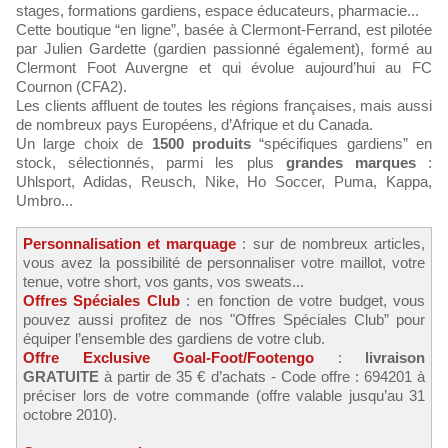
stages, formations gardiens, espace éducateurs, pharmacie...
Cette boutique “en ligne”, basée à Clermont-Ferrand, est pilotée
par Julien Gardette (gardien passionné également), formé au
Clermont Foot Auvergne et qui évolue aujourd’hui au FC
Cournon (CFA2).
Les clients affluent de toutes les régions françaises, mais aussi
de nombreux pays Européens, d’Afrique et du Canada.
Un large choix de
1500 produits
“spécifiques gardiens” en
stock, sélectionnés, parmi les plus
grandes marques
:
Uhlsport, Adidas, Reusch, Nike, Ho Soccer, Puma, Kappa,
Umbro...
Personnalisation et marquage
: sur de nombreux articles,
vous avez la possibilité de personnaliser votre maillot, votre
tenue, votre short, vos gants, vos sweats...
Offres Spéciales Club
: en fonction de votre budget, vous
pouvez aussi profitez de nos "Offres Spéciales Club” pour
équiper l’ensemble des gardiens de votre club.
Offre Exclusive Goal-Foot/Footengo
:
livraison
GRATUITE
à partir de 35 € d’achats - Code offre : 694201 à
préciser lors de votre commande (offre valable jusqu’au 31
octobre 2010).