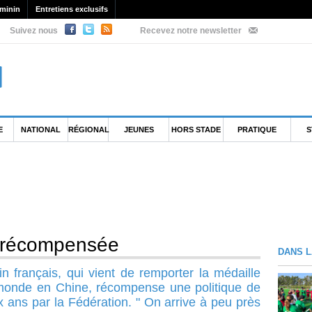
minin
Entretiens exclusifs
Suivez nous
Recevez notre newsletter
E
NATIONAL
RÉGIONAL
JEUNES
HORS STADE
PRATIQUE
S
té récompensée
DANS L
n français, qui vient de remporter la médaille
monde en Chine, récompense une politique de
x ans par la Fédération. " On arrive à peu près