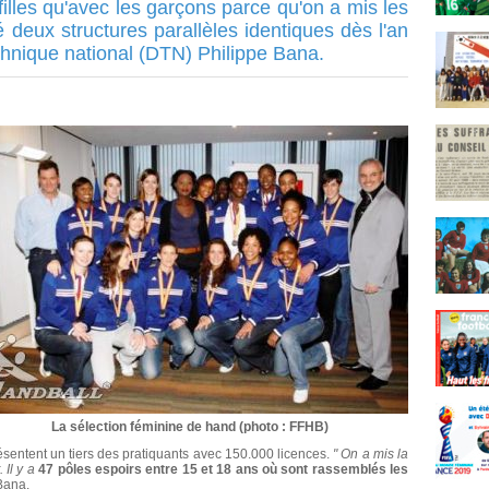
illes qu'avec les garçons parce qu'on a mis les
eux structures parallèles identiques dès l'an
echnique national (DTN) Philippe Bana.
La sélection féminine de hand (photo : FFHB)
résentent un tiers des pratiquants avec 150.000 licences.
" On a mis la
 Il y a
47 pôles espoirs entre 15 et 18 ans où sont rassemblés les
 Bana.