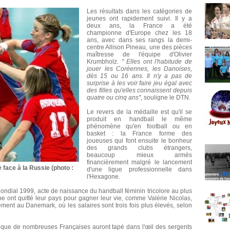
Les résultats dans les catégories de
jeunes ont rapidement suivi. Il y a
deux ans, la France a été
championne d'Europe chez les 18
ans, avec dans ses rangs la demi-
centre Allison Pineau, une des pièces
maîtresse de l'équipe d'Olivier
Krumbholz.
" Elles ont l'habitude de
jouer les Coréennes, les Danoises,
dès 15 ou 16 ans. Il n'y a pas de
surprise à les voir faire jeu égal avec
des filles qu'elles connaissent depuis
quatre ou cinq ans"
, souligne le DTN.
Le revers de la médaille est qu'il se
produit en handball le même
phénomène qu'en football ou en
basket : la France forme des
joueuses qui font ensuite le bonheur
des grands clubs étrangers,
beaucoup mieux armés
financièrement malgré le lancement
 face à la Russie (photo :
d'une ligue professionnelle dans
l'Hexagone.
Mondial 1999, acte de naissance du handball féminin tricolore au plus
ipe ont quitté leur pays pour gagner leur vie, comme Valérie Nicolas,
ent au Danemark, où les salaires sont trois fois plus élevés, selon
s que de nombreuses Françaises auront tapé dans l'œil des sergents