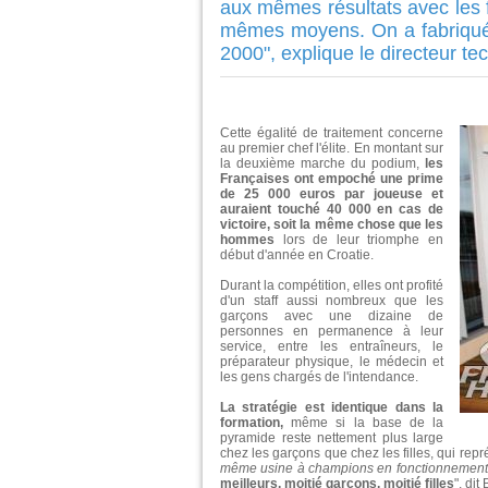
aux mêmes résultats avec les f
mêmes moyens. On a fabriqué d
2000", explique le directeur t
Cette égalité de traitement concerne
au premier chef l'élite. En montant sur
la deuxième marche du podium,
les
Françaises ont empoché une prime
de 25 000 euros par joueuse et
auraient touché 40 000 en cas de
victoire, soit la même chose que les
hommes
lors de leur triomphe en
début d'année en Croatie.
Durant la compétition, elles ont profité
d'un staff aussi nombreux que les
garçons avec une dizaine de
personnes en permanence à leur
service, entre les entraîneurs, le
préparateur physique, le médecin et
les gens chargés de l'intendance.
La stratégie est identique dans la
formation,
même si la base de la
pyramide reste nettement plus large
chez les garçons que chez les filles, qui rep
même usine à champions en fonctionnement.
meilleurs, moitié garçons, moitié filles
", dit