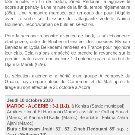
53e minute. En fin de match, Zineb Redouani a aggravé le
score sur penalty à une minute de la fin du temps réglementaire
(89e). Une rencontre marquée par un coup dur pour l'Algérie
avec la sortie sur blessure de l’attaquante vedette Naima
Bouhenni, recordwoman de buts en sélection.
Pour la seconde rencontre disputée ce lundi, la sélectionneure
était privée, outre de Bouhenni blessée, des joueuses Myriam
Benlazar et Lydia Belkacemi rentrées en France pour rejoindre
leur club. Cela n'a pas empêché de prendre la revanche sur le
premier match avec une victoire 1-0 obtenue grâce à un but de
Djamila Marek (62e).
La sélection algérienne a hérité d’un groupe A composé du
Ghana, pays organisateur, du Cameroun et du Mali après le
tirage au sort effectué le 21 octobre à Accra
Jeudi 18 octobre 2018
MAROC - ALGERIE : 3-1 (1-1)
, à Kenitra (Stade municipal)
Arbitres : Incaf El Harkaoui (Maroc) assisté de Oulhaj Souad
(Maroc) et Karima El Kadiri (Maroc). 4e arbitre : Fatima Zahra
Ajani (Maroc)
Buts : Ibtissam Jraidi 31', 53', Zineb Redouani 89' s.p. ;
Assia Sidhoum 10'