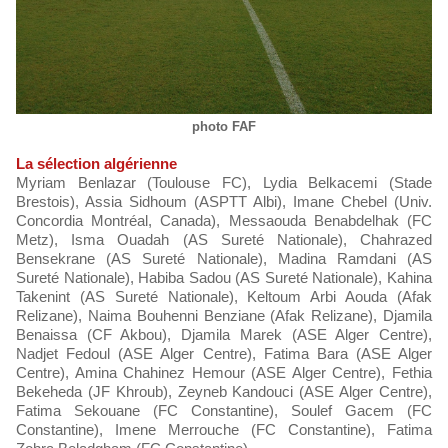
photo FAF
La sélection algérienne
Myriam Benlazar (Toulouse FC), Lydia Belkacemi (Stade
Brestois), Assia Sidhoum (ASPTT Albi), Imane Chebel (Univ.
Concordia Montréal, Canada), Messaouda Benabdelhak (FC
Metz), Isma Ouadah (AS Sureté Nationale), Chahrazed
Bensekrane (AS Sureté Nationale), Madina Ramdani (AS
Sureté Nationale), Habiba Sadou (AS Sureté Nationale), Kahina
Takenint (AS Sureté Nationale), Keltoum Arbi Aouda (Afak
Relizane), Naima Bouhenni Benziane (Afak Relizane), Djamila
Benaissa (CF Akbou), Djamila Marek (ASE Alger Centre),
Nadjet Fedoul (ASE Alger Centre), Fatima Bara (ASE Alger
Centre), Amina Chahinez Hemour (ASE Alger Centre), Fethia
Bekeheda (JF Khroub), Zeyneb Kandouci (ASE Alger Centre),
Fatima Sekouane (FC Constantine), Soulef Gacem (FC
Constantine), Imene Merrouche (FC Constantine), Fatima