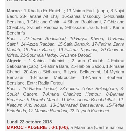
Maroc :
1-Khadija Er Rmichi ; 13-Naima Fadil (cap.), 8-Najat
Badri, 23-Hanane Ait Lhaj, 16-Sanaa Mssoudy, 5-Nouhaila
Benzima, 3-Ghizlane Chhiri, 4-Siham Boukhami, 7-Ghizlane
Chebbak, 2-Zineb Redouani, 9-Ibtissam Jraidi. Entr.: Karim
Benchrifa
Banc : 22-Imane Abdelahad, 10-Hayat Khirou, 11-Rania
Salmi, 14-Aziza Rabbah, 15-Safa Banouk, 17-Fatima Zahra
Madah, 18-Jiane Barchi, 19-Fatima Tagnaout, 20-Chaimae
Idrissi, 21-Soumaia Haddy, 6-Nisrine Daoudi
Algérie :
1-Kahina Takenint ; 2-Isma Ouadah, 4-Fatima
Sekouane (cap.), 5-Fatima Bara, 21-Habiba Sadou, 18-Imane
Chebel, 20-Assia Sidhoum, 6-Lydia Belkacemi, 14-Myriam
Benlazar, 10-Imane Mekrouche, 19-Naima Bouhenni
Benziane. Entr.: Radia Fertoul
Banc : 16-Nadjet Fedoul, 23-Fatima Zohra Beladgham, 3-
Soulef Gacem, 7-Amina Chahinez Hemour, 8-Djamila
Benaissa, 9-Djamila Marek, 11-Messaouda Benabdelhak, 12-
Keltoum Arbi Aouda, 13-Chahrazed Bensekrane, 15-Fethia
Bekeheda, 17-Madina Ramdani, 22-Zeyneb Kandouci
Lundi 22 octobre 2018
MAROC - ALGERIE : 0-1 (0-0)
, à Maâmora (Centre national