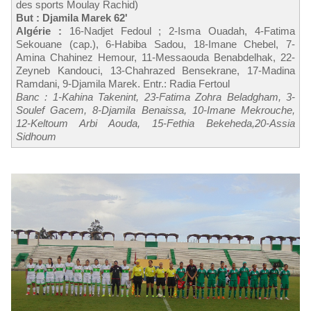
des sports Moulay Rachid)
But : Djamila Marek 62'
Algérie :
16-Nadjet Fedoul ; 2-Isma Ouadah, 4-Fatima
Sekouane (cap.), 6-Habiba Sadou, 18-Imane Chebel, 7-
Amina Chahinez Hemour, 11-Messaouda Benabdelhak, 22-
Zeyneb Kandouci, 13-Chahrazed Bensekrane, 17-Madina
Ramdani, 9-Djamila Marek. Entr.: Radia Fertoul
Banc : 1-Kahina Takenint, 23-Fatima Zohra Beladgham, 3-
Soulef Gacem, 8-Djamila Benaissa, 10-Imane Mekrouche,
12-Keltoum Arbi Aouda, 15-Fethia Bekeheda,20-Assia
Sidhoum