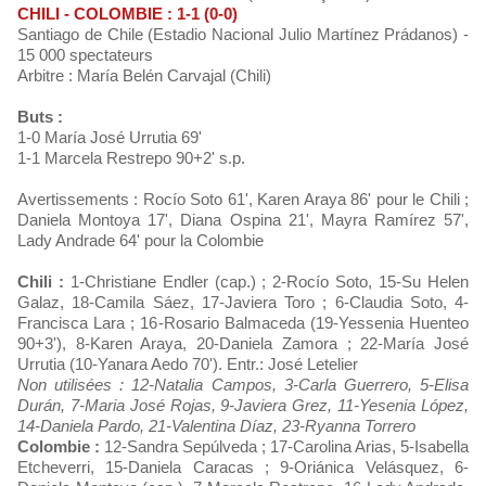
CHILI - COLOMBIE : 1-1 (0-0)
Santiago de Chile (Estadio Nacional Julio Martínez Prádanos) -
15 000 spectateurs
Arbitre : María Belén Carvajal (Chili)
Buts :
1-0 María José Urrutia 69'
1-1 Marcela Restrepo 90+2' s.p.
Avertissements : Rocío Soto 61', Karen Araya 86' pour le Chili ;
Daniela Montoya 17', Diana Ospina 21', Mayra Ramírez 57',
Lady Andrade 64' pour la Colombie
Chili :
1-Christiane Endler (cap.) ; 2-Rocío Soto, 15-Su Helen
Galaz, 18-Camila Sáez, 17-Javiera Toro ; 6-Claudia Soto, 4-
Francisca Lara ; 16-Rosario Balmaceda (19-Yessenia Huenteo
90+3'), 8-Karen Araya, 20-Daniela Zamora ; 22-María José
Urrutia (10-Yanara Aedo 70'). Entr.: José Letelier
Non utilisées : 12-Natalia Campos, 3-Carla Guerrero, 5-Elisa
Durán, 7-Maria José Rojas, 9-Javiera Grez, 11-Yesenia López,
14-Daniela Pardo, 21-Valentina Díaz, 23-Ryanna Torrero
Colombie :
12-Sandra Sepúlveda ; 17-Carolina Arias, 5-Isabella
Etcheverri, 15-Daniela Caracas ; 9-Oriánica Velásquez, 6-