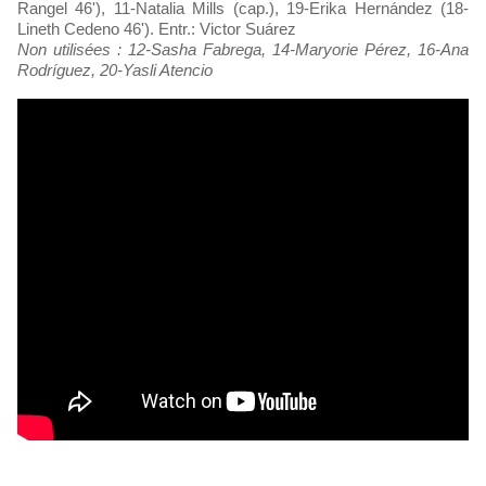
Rangel 46'), 11-Natalia Mills (cap.), 19-Erika Hernández (18-
Lineth Cedeno 46'). Entr.: Victor Suárez
Non utilisées : 12-Sasha Fabrega, 14-Maryorie Pérez, 16-Ana
Rodríguez, 20-Yasli Atencio