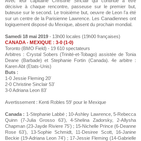
Avec leur capitaine Christine Sinclair qui continue à être
décisive à chaque rencontre, passeuse sur le premier but,
buteuse sur le second. Le troisième but, oeuvre de Leon l'a été
sur un centre de la Parisienne Lawrence. Les Canadiennes ont
logiquement disposé du Mexique, absent du prochain mondial.
Samedi 18 mai 2019
- 13h00 locales (19h00 françaises)
CANADA - MEXIQUE : 3-0 (1-0)
Toronto (BMO Field) - 19 610 spectateurs
Arbitres : Crystal Sobers (Trinité-et-Tobago) assistée de Tonia
Deane (Barbade) et Stephanie Fortin (Canada). 4e arbitre :
Karen Abt (Etats-Unis)
Buts :
1-0 Jessie Fleming 20'
2-0 Christine Sinclair 53'
3-0 Adriana Leon 83'
Avertissement : Kenti Robles 59' pour le Mexique
Canada :
1-Stephanie Labbé ; 10-Ashley Lawrence, 5-Rebecca
Quinn (7-Julia Grosso 63'), 4-Shelina Zadorsky, 2-Allysha
Chapman (23-Jayde Riviere 75') ; 15-Nichelle Prince (6-Deanne
Rose 63'), 13-Sophie Schmidt, 11-Desiree Scott, 16-Janine
Beckie (19-Adriana Leon 74') ; 17-Jessie Fleming (14-Gabrielle