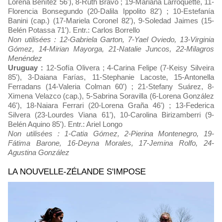
Lorena Benítez 56'), 8-Ruth Bravo ; 19-Mariana Larroquette, 11-
Florencia Bonsegundo (20-Dalila Ippolito 82') ; 10-Estefanía
Banini (cap.) (17-Mariela Coronel 82'), 9-Soledad Jaimes (15-
Belén Potassa 71'). Entr.: Carlos Borrello
Non utilisées : 12-Gabriela Garton, 7-Yael Oviedo, 13-Virginia
Gómez, 14-Mirian Mayorga, 21-Natalie Juncos, 22-Milagros
Menéndez
Uruguay :
12-Sofía Olivera ; 4-Carina Felipe (7-Keisy Silveira
85'), 3-Daiana Farías, 11-Stephanie Lacoste, 15-Antonella
Ferradans (14-Valeria Colman 60') ; 21-Stefany Suárez, 8-
Ximena Velazco (cap.), 5-Sabrina Soravilla (6-Lorena González
46'), 18-Naiara Ferrari (20-Lorena Graña 46') ; 13-Federica
Silvera (23-Lourdes Viana 61'), 10-Carolina Birizamberri (9-
Belén Aquino 85'). Entr.: Ariel Longo
Non utilisées : 1-Catia Gómez, 2-Pierina Montenegro, 19-
Fátima Barone, 16-Deyna Morales, 17-Jemina Rolfo, 24-
Agustina González
LA NOUVELLE-ZÉLANDE S'IMPOSE