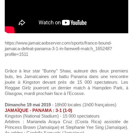
https://www.jamaicaobserver.com/sports/france-bound-
jamaica-defeat-panama-3-1-in-farewell-match_165248?
profile=1511
Grâce à leur star "Bunny" Shaw, auteure des deux premiers
buts, les Jamaïcaines ont battu Panama dans une rencontre
jouée à Kingston devant près de 15 000 spectateurs. Les
Reggae Girlz joueront un dernier match à Hampden Park, à
Glasgow, mardi prochain face à l'Ecosse.
Dimanche 19 mai 2019
- 18h00 locales (1h00 françaises)
JAMAÏQUE - PANAMA : 3-1 (1-0)
Kingston (National Stadium) - 15 000 spectateurs
Arbitres : Marianela Araya Cruz (Costa Rica) assistée de
Princess Brown (Jamaïque) et Stephanie Yee Sing (Jamaïque).
4e arbitre : Cardella Samuels (Jamaïque)