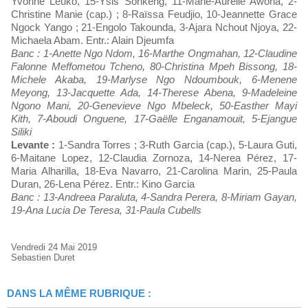
Yvonne Leuko, 15-Ysis Sonkeng, 11-Marie-Aurelle Awona, 2-
Christine Manie (cap.) ; 8-Raïssa Feudjio, 10-Jeannette Grace
Ngock Yango ; 21-Engolo Takounda, 3-Ajara Nchout Njoya, 22-
Michaela Abam. Entr.: Alain Djeumfa
Banc : 1-Anette Ngo Ndom, 16-Marthe Ongmahan, 12-Claudine
Falonne Meffometou Tcheno, 80-Christina Mpeh Bissong, 18-
Michele Akaba, 19-Marlyse Ngo Ndoumbouk, 6-Menene
Meyong, 13-Jacquette Ada, 14-Therese Abena, 9-Madeleine
Ngono Mani, 20-Genevieve Ngo Mbeleck, 50-Easther Mayi
Kith, 7-Aboudi Onguene, 17-Gaëlle Enganamouit, 5-Ejangue
Siliki
Levante :
1-Sandra Torres ; 3-Ruth Garcia (cap.), 5-Laura Guti,
6-Maitane Lopez, 12-Claudia Zornoza, 14-Nerea Pérez, 17-
Maria Alharilla, 18-Eva Navarro, 21-Carolina Marin, 25-Paula
Duran, 26-Lena Pérez. Entr.: Kino Garcia
Banc : 13-Andreea Paraluta, 4-Sandra Perera, 8-Miriam Gayan,
19-Ana Lucia De Teresa, 31-Paula Cubells
Vendredi 24 Mai 2019
Sebastien Duret
DANS LA MÊME RUBRIQUE :