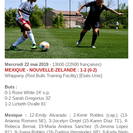
Mercredi 22 mai 2019
- 13h00 (22h00 françaises)
MEXIQUE - NOUVELLE-ZELANDE : 1-2 (0-2)
Whippany (Red Bulls Training Facility) [Etats-Unis]
Buts :
0-1 Rose White 24' s.p.
0-2 Sarah Gregorius 32'
1-2 Lizbeth Ovalle 81'
Mexique :
12-Emily Alvarado ; 2-Kenti Robles (cap.) (13-
Arianna Romero 56'), 3-Jocelyn Orejel (15-Karen Díaz 71'), 4-
Rebeca Bernal, 19-Maria Andrea Sánchez (5-Jimena López
81'), 8-Joana Robles (16-Zuelma Hernández 68'), 6-Karla Nieto