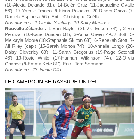
(18-Alexia Delgado 81'), 14-Belén Cruz (11-Jacqueline Ovalle
56'), 17-Yamile Franco, 9-Kiana Palacios, 20-Dinora Garza (7-
Daniela Espinosa 56'). Entr.: Christophe Cuéllar
Non utilisées : 1-Cecilia Santiago, 10-Katty Martinez
Nouvelle-Zélande :
1-Erin Nayler (21-Vic Esson 74') ; 2-Ria
Percival (16-Katie Duncan 68'), 3-Anna Green 4-CJ Bott, 5-
Meikayla Moore (18-Stephanie Skilton 68'), 6-Rebekah Stott, 7-
Ali Riley (cap.) (15-Sarah Morton 74'), 10-Annalie Longo (20-
Daisy Cleverley 68'), 11-Sarah Gregorius (19-Paige Satchell
46') 13-Rosie White (17-Hannah Wilkinson 74'), 22-Olivia
Chance (9-Emma Kete 81'). Entr.: Tom Sermanni
Non utilisée : 23. Nadia Olla
LE CAMEROUN SE RASSURE UN PEU