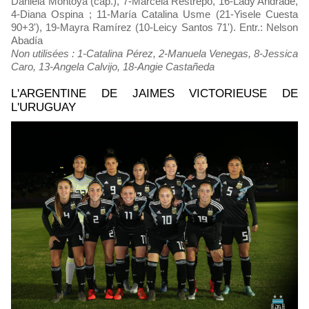
Daniela Montoya (cap.), 7-Marcela Restrepo, 16-Lady Andrade,
4-Diana Ospina ; 11-María Catalina Usme (21-Yisele Cuesta
90+3'), 19-Mayra Ramírez (10-Leicy Santos 71'). Entr.: Nelson
Abadía
Non utilisées : 1-Catalina Pérez, 2-Manuela Venegas, 8-Jessica
Caro, 13-Angela Calvijo, 18-Angie Castañeda
L'ARGENTINE DE JAIMES VICTORIEUSE DE
L'URUGUAY