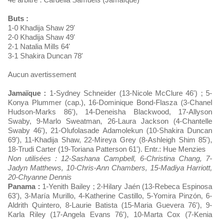
Buts :
1-0 Khadija Shaw 29'
2-0 Khadija Shaw 49'
2-1 Natalia Mills 64'
3-1 Shakira Duncan 78'
Aucun avertissement
Jamaïque :
1-Sydney Schneider (13-Nicole McClure 46') ; 5-
Konya Plummer (cap.), 16-Dominique Bond-Flasza (3-Chanel
Hudson-Marks 86'), 14-Deneisha Blackwood, 17-Allyson
Swaby, 9-Marlo Sweatman, 26-Laura Jackson (4-Chantelle
Swaby 46'), 21-Olufolasade Adamolekun (10-Shakira Duncan
69'), 11-Khadija Shaw, 22-Mireya Grey (8-Ashleigh Shim 85'),
18-Trudi Carter (19-Toriana Patterson 61'). Entr.: Hue Menzies
Non utilisées : 12-Sashana Campbell, 6-Christina Chang, 7-
Jadyn Matthews, 10-Chris-Ann Chambers, 15-Madiya Harriott,
20-Chyanne Dennis
Panama :
1-Yenith Bailey ; 2-Hilary Jaén (13-Rebeca Espinosa
63'), 3-María Murillo, 4-Katherine Castillo, 5-Yomira Pinzón, 6-
Aldrith Quintero, 8-Laurie Batista (15-Maria Guevera 76'), 9-
Karla Riley (17-Angela Evans 76'), 10-Marta Cox (7-Kenia