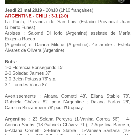
Jeudi 23 mai 2019
- 20h10 (1h10 françaises)
ARGENTINE - CHILI : 3-1 (2-0)
La Punta, Provincia de San Luis (Estadio Provincial Juan
Gilberto Funes)
Arbitres : Salomé Di Iorio (Argentine) assistée de María
Eugenia Rocco
(Argentine) et Daiana Milone (Argentine). 4e arbitre : Estela
Álvarez de Olivera (Argentine)
Buts :
1-0 Florencia Bonsegundo 19'
2-0 Soledad Jaimes 37'
3-0 Belén Potassa 76' s.p.
3-1 Lourdes Viana 87'
Avertissements : Aldana Cometti 48', Eliana Stabile 79',
Gabriela Chávez 82' pour l'Argentine ; Daiana Farías 29',
Carolina Birizamberri 78' pour l'Uruguay
Argentine :
23–Solana Pereyra (1-Vanina Correa 56') ; 4-
Adriana Sachs (18-Gabriela Chávez 71'), 2-Agustina Barroso,
6-Aldana Cometti, 3-Eliana Stabile ; 5-Vanesa Santana (16-