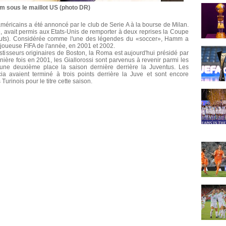
 sous le maillot US (photo DR)
méricains a été annoncé par le club de Serie A à la bourse de Milan.
e, avait permis aux Etats-Unis de remporter à deux reprises la Coupe
buts). Considérée comme l'une des légendes du «soccer», Hamm a
e joueuse FIFA de l'année, en 2001 et 2002.
estisseurs originaires de Boston, la Roma est aujourd'hui présidé par
rnière fois en 2001, les Giallorossi sont parvenus à revenir parmi les
une deuxième place la saison dernière derrière la Juventus. Les
a avaient terminé à trois points derrière la Juve et sont encore
urinois pour le titre cette saison.