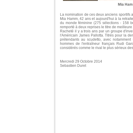
Mia Hamm
La nomination de ces deux anciens sportifs a
Mia Hamm, 42 ans et aujourd'hui à la retrait
du monde féminine (275 sélections - 158 
remporté à deux reprises le titre de meilleur
Racheté il y a trois ans par un groupe d'inv
l'Américain James Pallotta. Titrés pour la de
prétendants au scudetto, avec notamment 
hommes de l'entraîneur français Rudi Garci
considérés comme le rival le plus sérieux des T
Mercredi 29 Octobre 2014
Sebastien Duret