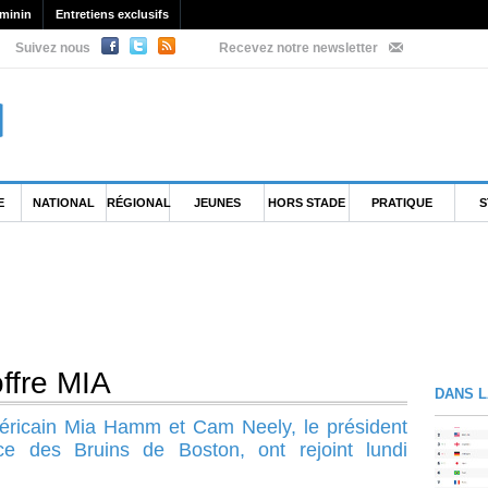
minin
Entretiens exclusifs
Suivez nous
Recevez notre newsletter
E
NATIONAL
RÉGIONAL
JEUNES
HORS STADE
PRATIQUE
S
offre MIA
DANS L
américain Mia Hamm et Cam Neely, le président
e des Bruins de Boston, ont rejoint lundi