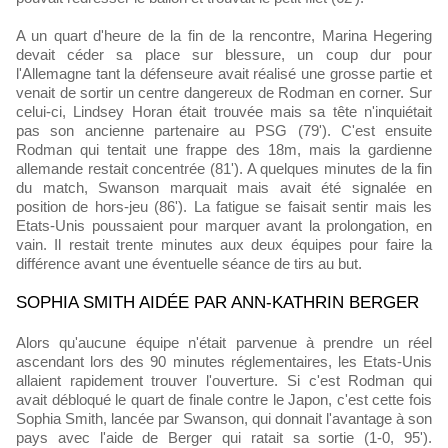
A un quart d'heure de la fin de la rencontre, Marina Hegering
devait céder sa place sur blessure, un coup dur pour
l'Allemagne tant la défenseure avait réalisé une grosse partie et
venait de sortir un centre dangereux de Rodman en corner. Sur
celui-ci, Lindsey Horan était trouvée mais sa tête n'inquiétait
pas son ancienne partenaire au PSG (79'). C'est ensuite
Rodman qui tentait une frappe des 18m, mais la gardienne
allemande restait concentrée (81'). A quelques minutes de la fin
du match, Swanson marquait mais avait été signalée en
position de hors-jeu (86'). La fatigue se faisait sentir mais les
Etats-Unis poussaient pour marquer avant la prolongation, en
vain. Il restait trente minutes aux deux équipes pour faire la
différence avant une éventuelle séance de tirs au but.
SOPHIA SMITH AIDÉE PAR ANN-KATHRIN BERGER
Alors qu'aucune équipe n'était parvenue à prendre un réel
ascendant lors des 90 minutes réglementaires, les Etats-Unis
allaient rapidement trouver l'ouverture. Si c'est Rodman qui
avait débloqué le quart de finale contre le Japon, c'est cette fois
Sophia Smith, lancée par Swanson, qui donnait l'avantage à son
pays avec l'aide de Berger qui ratait sa sortie (1-0, 95').