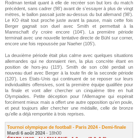
Rodman tentait quant à elle de recréer son but lors du match
précédent, sans cadrer (98') avant de s'essayer à plus de vingt
mètres, le ballon passait juste au-dessus du but allemand (98').
Le KO était tout proche juste avant la pause, mais cette fois
Berger gagnait son duel avec Smith et permettait à la
Mannschaft d'y croire encore (104'). La première période
terminait avec une nouvelle tentative directe de Bühl sur corner,
encore une fois repoussée par Naeher (105').
La deuxième période était plus calme avec quelques situations
allemandes qui ne donnaient rien, la plus concrète étant en
position de hors-jeu (119'). Smith de son côté perdait un
nouveau duel avec Berger à la toute fin de la seconde période
(120'). Les Etats-Unis qui continuent de se reposer sur leurs
individualités offensives, sont la première équipe qualifiée pour
la finale et vont aller chercher un cinquième titre en huit
Olympiades. Petite déception pour l'Allemagne qui espérait
forcément mieux mais a offert une autre opposition qu'en poule,
et peut toujours aller chercher une médaille, celle de bronze
qu'elle a déjà remportée à trois reprises.
Tournoi olympique de football - Paris 2024 - Demi-finale
Mardi 6 août 2024
- 18h00