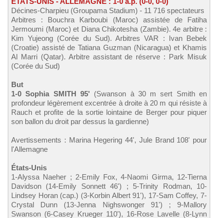
ÉTATS-UNIS - ALLEMAGNE : 1-0 a.p. (0-0, 0-0)
Décines-Charpieu (Groupama Stadium) - 11 716 spectateurs
Arbitres : Bouchra Karboubi (Maroc) assistée de Fatiha
Jermoumi (Maroc) et Diana Chikotesha (Zambie). 4e arbitre :
Kim Yujeong (Corée du Sud). Arbitres VAR : Ivan Bebek
(Croatie) assisté de Tatiana Guzman (Nicaragua) et Khamis
Al Marri (Qatar). Arbitre assistant de réserve : Park Misuk
(Corée du Sud)
But
1-0 Sophia SMITH 95'
(Swanson à 30 m sert Smith en
profondeur légèrement excentrée à droite à 20 m qui résiste à
Rauch et profite de la sortie lointaine de Berger pour piquer
son ballon du droit par dessus la gardienne)
Avertissements : Marina Hegering 44', Jule Brand 108' pour
l'Allemagne
États-Unis
1-Alyssa Naeher ; 2-Emily Fox, 4-Naomi Girma, 12-Tierna
Davidson (14-Emily Sonnett 46') ; 5-Trinity Rodman, 10-
Lindsey Horan (cap.) (3-Korbin Albert 91'), 17-Sam Coffey, 7-
Crystal Dunn (13-Jenna Nighswonger 91') ; 9-Mallory
Swanson (6-Casey Krueger 110'), 16-Rose Lavelle (8-Lynn