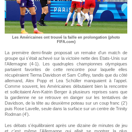
Les Américaines ont trouvé la faille en prolongation (photo
FIFA.com)
La première demi-finale proposait un remake d'un match de
groupe qui s'était achevé sur la victoire nette des Etats-Unis sur
l'Allemagne (4-1). Les quadruples championnes olympiques
partaient favorites de cette rencontre pour laquelle elles
récupéraient Tierna Davidson et Sam Coffey, tandis que du côté
allemand, Alex Popp et Lea Schüller manquaient à l'appel.
Comme souvent, les Américaines débutaient bien la rencontre
et sollicitaient Ann-Katrin Berger à plusieurs reprises sans que
la gardienne ne se retrouve en danger sur les tentatives de
Davidson, de la tête au deuxième poteau sur un coup franc (2')
puis Rose Lavelle, seule dans la surface sur un centre de Trinity
Rodman (4').
Les débats s'équilibraient après une dizaine de minutes de jeu
et c'est même l'Allemagne qui allait se montrer la plus