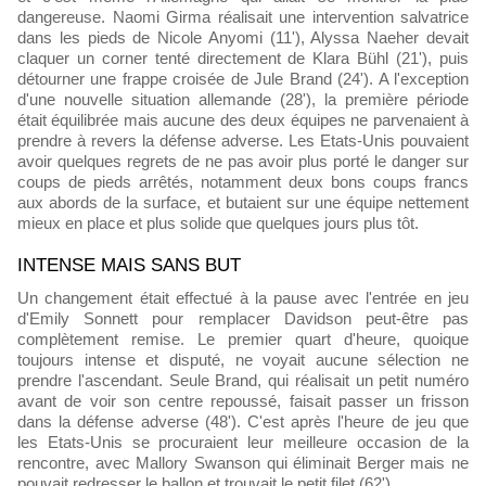
dangereuse. Naomi Girma réalisait une intervention salvatrice
dans les pieds de Nicole Anyomi (11'), Alyssa Naeher devait
claquer un corner tenté directement de Klara Bühl (21'), puis
détourner une frappe croisée de Jule Brand (24'). A l'exception
d'une nouvelle situation allemande (28'), la première période
était équilibrée mais aucune des deux équipes ne parvenaient à
prendre à revers la défense adverse. Les Etats-Unis pouvaient
avoir quelques regrets de ne pas avoir plus porté le danger sur
coups de pieds arrêtés, notamment deux bons coups francs
aux abords de la surface, et butaient sur une équipe nettement
mieux en place et plus solide que quelques jours plus tôt.
INTENSE MAIS SANS BUT
Un changement était effectué à la pause avec l'entrée en jeu
d'Emily Sonnett pour remplacer Davidson peut-être pas
complètement remise. Le premier quart d'heure, quoique
toujours intense et disputé, ne voyait aucune sélection ne
prendre l'ascendant. Seule Brand, qui réalisait un petit numéro
avant de voir son centre repoussé, faisait passer un frisson
dans la défense adverse (48'). C'est après l'heure de jeu que
les Etats-Unis se procuraient leur meilleure occasion de la
rencontre, avec Mallory Swanson qui éliminait Berger mais ne
pouvait redresser le ballon et trouvait le petit filet (62').