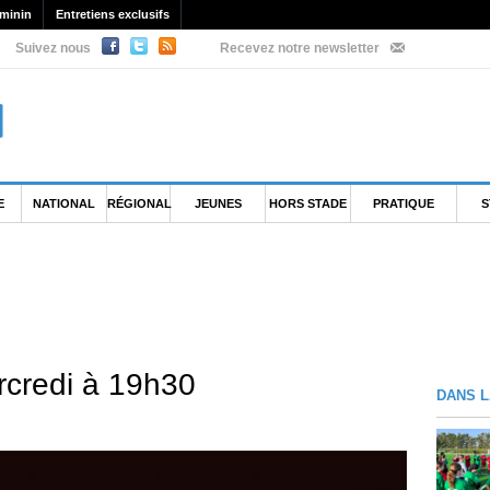
minin
Entretiens exclusifs
Suivez nous
Recevez notre newsletter
E
NATIONAL
RÉGIONAL
JEUNES
HORS STADE
PRATIQUE
S
ercredi à 19h30
DANS L