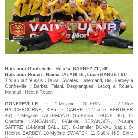
Buts pour Gonfreville : Héloïse BARBEY 71', 86'
Buts pour Rouen : Naïma TALANI 15', Lucie BARBET 51'
Tirs au but réussis : Duval, Swiatek, Lallemand, His, Barbey à
Gonfreville ; Barbet, Talani, Desplanques, Lecoq à Rouen.
Manqué : Héot à Rouen
GONFREVILLE :
1-Mélanie GUERIN ; 2-Chloé
HAUCHECORNE, 3-Emilie CARRE (12-Lucile BERTHIER
46'), 4-Mégane LALLEMAND (13-Emilie THUNE 46'), 5-
Charlotte LANGANNE, 6-Alexia BERANGER, 7-Laura
SAFFRE (14-Matel SALL 16'), 8-Jennifer DUVAL (cap.), 9-
Héloïse BARBEY, 10-Mylène SWIATEK, 11-Gaëlle HIS. Entr.: