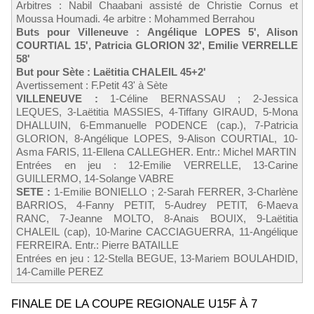
Arbitres : Nabil Chaabani assisté de Christie Cornus et
Moussa Houmadi. 4e arbitre : Mohammed Berrahou
Buts pour Villeneuve : Angélique LOPES 5', Alison
COURTIAL 15', Patricia GLORION 32', Emilie VERRELLE
58'
But pour Sète : Laëtitia CHALEIL 45+2'
Avertissement : F.Petit 43' à Sète
VILLENEUVE :
1-Céline BERNASSAU ; 2-Jessica
LEQUES, 3-Laëtitia MASSIES, 4-Tiffany GIRAUD, 5-Mona
DHALLUIN, 6-Emmanuelle PODENCE (cap.), 7-Patricia
GLORION, 8-Angélique LOPES, 9-Alison COURTIAL, 10-
Asma FARIS, 11-Ellena CALLEGHER. Entr.: Michel MARTIN
Entrées en jeu : 12-Emilie VERRELLE, 13-Carine
GUILLERMO, 14-Solange VABRE
SETE :
1-Emilie BONIELLO ; 2-Sarah FERRER, 3-Charlène
BARRIOS, 4-Fanny PETIT, 5-Audrey PETIT, 6-Maeva
RANC, 7-Jeanne MOLTO, 8-Anais BOUIX, 9-Laëtitia
CHALEIL (cap), 10-Marine CACCIAGUERRA, 11-Angélique
FERREIRA. Entr.: Pierre BATAILLE
Entrées en jeu : 12-Stella BEGUE, 13-Mariem BOULAHDID,
14-Camille PEREZ
FINALE DE LA COUPE REGIONALE U15F À 7