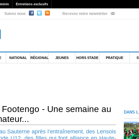
minin
Entretiens exclusifs
Suivez nous
Recevez notre newsletter
E
NATIONAL
RÉGIONAL
JEUNES
HORS STADE
PRATIQUE
S
e Footengo - Une semaine au
DANS L
teur...
 au Sauterne après l’entraînement, des Lensois
de U12, des filles qui font alliance en Haute-