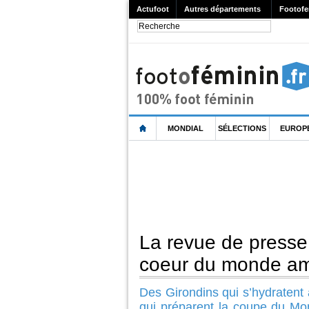
Actufoot
Autres départements
Footofe
MONDIAL
SÉLECTIONS
EUROP
La revue de press
coeur du monde ama
Des Girondins qui s’hydratent
qui préparent la coupe du Mon