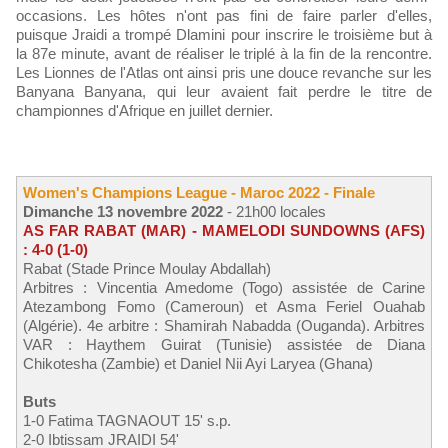
occasions. Les hôtes n'ont pas fini de faire parler d'elles,
puisque Jraidi a trompé Dlamini pour inscrire le troisième but à
la 87e minute, avant de réaliser le triplé à la fin de la rencontre.
Les Lionnes de l'Atlas ont ainsi pris une douce revanche sur les
Banyana Banyana, qui leur avaient fait perdre le titre de
championnes d'Afrique en juillet dernier.
Women's Champions League - Maroc 2022 - Finale
Dimanche 13 novembre 2022
- 21h00 locales
AS FAR RABAT (MAR) - MAMELODI SUNDOWNS (AFS)
: 4-0 (1-0)
Rabat (Stade Prince Moulay Abdallah)
Arbitres : Vincentia Amedome (Togo) assistée de Carine
Atezambong Fomo (Cameroun) et Asma Feriel Ouahab
(Algérie). 4e arbitre : Shamirah Nabadda (Ouganda). Arbitres
VAR : Haythem Guirat (Tunisie) assistée de Diana
Chikotesha (Zambie) et Daniel Nii Ayi Laryea (Ghana)
Buts
1-0 Fatima TAGNAOUT 15' s.p.
2-0 Ibtissam JRAIDI 54'