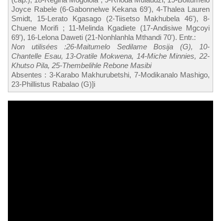
Joyce Rabele (6-Gabonnelwe Kekana 69'), 4-Thalea Lauren
Smidt, 15-Lerato Kgasago (2-Tiisetso Makhubela 46'), 8-
Chuene Morifi ; 11-Melinda Kgadiete (17-Andisiwe Mgcoyi
69'), 16-Lelona Daweti (21-Nonhlanhla Mthandi 70'). Entr.:
Non utilisées :26-Maitumelo Sedilame Bosija (G), 10-
Chantelle Esau, 13-Oratile Mokwena, 14-Miche Minnies, 22-
Khutso Pila, 25-Thembelihle Rebone Masibi
Absentes : 3-Karabo Makhurubetshi, 7-Modikanalo Mashigo,
23-Phillistus Rabalao (G)]i