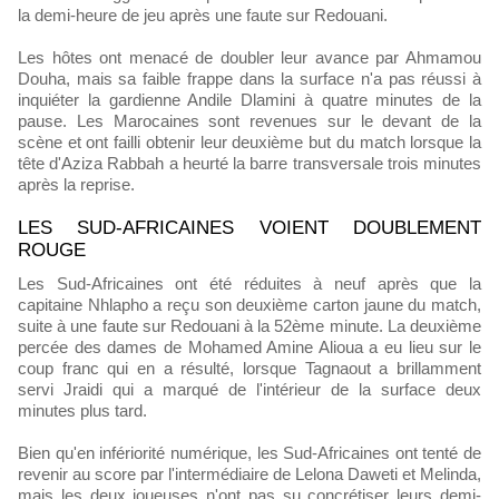
la demi-heure de jeu après une faute sur Redouani.
Les hôtes ont menacé de doubler leur avance par Ahmamou
Douha, mais sa faible frappe dans la surface n'a pas réussi à
inquiéter la gardienne Andile Dlamini à quatre minutes de la
pause. Les Marocaines sont revenues sur le devant de la
scène et ont failli obtenir leur deuxième but du match lorsque la
tête d'Aziza Rabbah a heurté la barre transversale trois minutes
après la reprise.
LES SUD-AFRICAINES VOIENT DOUBLEMENT
ROUGE
Les Sud-Africaines ont été réduites à neuf après que la
capitaine Nhlapho a reçu son deuxième carton jaune du match,
suite à une faute sur Redouani à la 52ème minute. La deuxième
percée des dames de Mohamed Amine Alioua a eu lieu sur le
coup franc qui en a résulté, lorsque Tagnaout a brillamment
servi Jraidi qui a marqué de l'intérieur de la surface deux
minutes plus tard.
Bien qu'en infériorité numérique, les Sud-Africaines ont tenté de
revenir au score par l'intermédiaire de Lelona Daweti et Melinda,
mais les deux joueuses n'ont pas su concrétiser leurs demi-