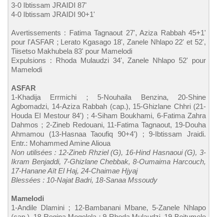
3-0 Ibtissam JRAIDI 87'
4-0 Ibtissam JRAIDI 90+1'
Avertissements : Fatima Tagnaout 27', Aziza Rabbah 45+1'
pour l'ASFAR ; Lerato Kgasago 18', Zanele Nhlapo 22' et 52',
Tiisetso Makhubela 83' pour Mamelodi
Expulsions : Rhoda Mulaudzi 34', Zanele Nhlapo 52' pour
Mamelodi
ASFAR
1-Khadija Errmichi ; 5-Nouhaila Benzina, 20-Shine
Agbomadzi, 14-Aziza Rabbah (cap.), 15-Ghizlane Chhri (21-
Houda El Mestour 84') ; 4-Siham Boukhami, 6-Fatima Zahra
Dahmos ; 2-Zineb Redouani, 11-Fatima Tagnaout, 19-Douha
Ahmamou (13-Hasnaa Taoufiq 90+4') ; 9-Ibtissam Jraidi.
Entr.: Mohammed Amine Alioua
Non utilisées : 12-Zineb Rhziel (G), 16-Hind Hasnaoui (G), 3-
Ikram Benjaddi, 7-Ghizlane Chebbak, 8-Oumaima Harcouch,
17-Hanane Aït El Haj, 24-Chaimae Hjyaj
Blessées : 10-Najat Badri, 18-Sanaa Mssoudy
Mamelodi
1-Andile Dlamini ; 12-Bambanani Mbane, 5-Zanele Nhlapo
(cap.), 18-Regina Mogolola ; 9-Rhoda Mulaudzi, 19-Boitumelo