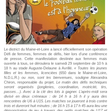
Le district du Maine-et-Loire a lancé officiellement son opération
Défi de femmes, femmes de défis, hier lors d'une conférence
de presse. Cette manifestation destinée aux femmes mais
ouverte à tous, se déroulera le samedi 29 septembre de 10 h à
18 h au stade Auguste-Delaune à Avrillé.
« Toutes les jeunes
filles et les femmes, licenciées
(650 dans le Maine-et-Loire,
N.D.L.R.)
ou non, sont les bienvenues
, souligne Alexandra
Chiron, responsable du projet.
Le matin des défis techniques
seront organisés (jongleries, coordination, motricité, tirs,
passes…). Avec à la clé des lots à gagner. L’après-midi sera
divisé en deux créneaux : de 14 h à 16 h il y aura des
rencontres de U6 à U15. Les matches se joueront à trois contre
trois et dureront huit minutes ; de 16 h 15 à 17 h 45 aura lieu une
démonstration de jeu à travers des petits matches de U17 et