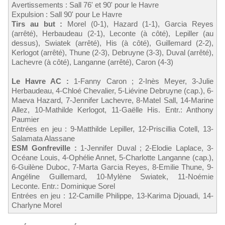
Avertissements : Sall 76' et 90' pour le Havre
Expulsion : Sall 90' pour Le Havre
Tirs au but :
Morel (0-1), Hazard (1-1), Garcia Reyes
(arrêté), Herbaudeau (2-1), Leconte (à côté), Lepiller (au
dessus), Swiatek (arrêté), His (à côté), Guillemard (2-2),
Kerlogot (arrêté), Thune (2-3), Debruyne (3-3), Duval (arrêté),
Lachevre (à côté), Langanne (arrêté), Caron (4-3)
Le Havre AC :
1-Fanny Caron ; 2-Inès Meyer, 3-Julie
Herbaudeau, 4-Chloé Chevalier, 5-Liévine Debruyne (cap.), 6-
Maeva Hazard, 7-Jennifer Lachevre, 8-Matel Sall, 14-Marine
Allez, 10-Mathilde Kerlogot, 11-Gaëlle His. Entr.: Anthony
Paumier
Entrées en jeu : 9-Matthilde Lepiller, 12-Priscillia Cotell, 13-
Salamata Alassane
ESM Gonfreville :
1-Jennifer Duval ; 2-Elodie Laplace, 3-
Océane Louis, 4-Ophélie Annet, 5-Charlotte Langanne (cap.),
6-Guilène Duboc, 7-Marta Garcia Reyes, 8-Emilie Thune, 9-
Angéline Guillemard, 10-Mylène Swiatek, 11-Noémie
Leconte. Entr.: Dominique Sorel
Entrées en jeu : 12-Camille Philippe, 13-Karima Djouadi, 14-
Charlyne Morel