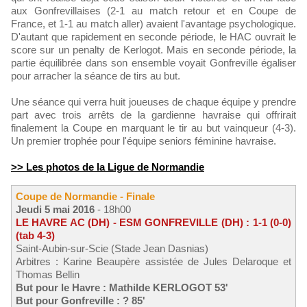
aux Gonfrevillaises (2-1 au match retour et en Coupe de
France, et 1-1 au match aller) avaient l'avantage psychologique.
D'autant que rapidement en seconde période, le HAC ouvrait le
score sur un penalty de Kerlogot. Mais en seconde période, la
partie équilibrée dans son ensemble voyait Gonfreville égaliser
pour arracher la séance de tirs au but.
Une séance qui verra huit joueuses de chaque équipe y prendre
part avec trois arrêts de la gardienne havraise qui offrirait
finalement la Coupe en marquant le tir au but vainqueur (4-3).
Un premier trophée pour l'équipe seniors féminine havraise.
>> Les photos de la Ligue de Normandie
Coupe de Normandie - Finale
Jeudi 5 mai 2016
- 18h00
LE HAVRE AC (DH) - ESM GONFREVILLE (DH) : 1-1 (0-0)
(tab 4-3)
Saint-Aubin-sur-Scie (Stade Jean Dasnias)
Arbitres : Karine Beaupère assistée de Jules Delaroque et
Thomas Bellin
But pour le Havre : Mathilde KERLOGOT 53'
But pour Gonfreville : ? 85'