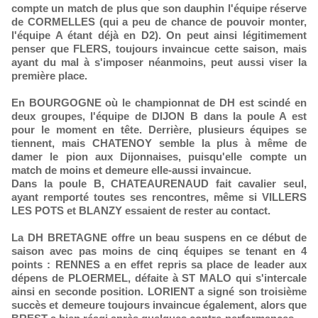
compte un match de plus que son dauphin l'équipe réserve
de CORMELLES (qui a peu de chance de pouvoir monter,
l'équipe A étant déjà en D2). On peut ainsi légitimement
penser que FLERS, toujours invaincue cette saison, mais
ayant du mal à s'imposer néanmoins, peut aussi viser la
première place.
En BOURGOGNE où le championnat de DH est scindé en
deux groupes, l'équipe de DIJON B dans la poule A est
pour le moment en tête. Derrière, plusieurs équipes se
tiennent, mais CHATENOY semble la plus à même de
damer le pion aux Dijonnaises, puisqu'elle compte un
match de moins et demeure elle-aussi invaincue.
Dans la poule B, CHATEAURENAUD fait cavalier seul,
ayant remporté toutes ses rencontres, même si VILLERS
LES POTS et BLANZY essaient de rester au contact.
La DH BRETAGNE offre un beau suspens en ce début de
saison avec pas moins de cinq équipes se tenant en 4
points : RENNES a en effet repris sa place de leader aux
dépens de PLOERMEL, défaite à ST MALO qui s'intercale
ainsi en seconde position. LORIENT a signé son troisième
succès et demeure toujours invaincue également, alors que