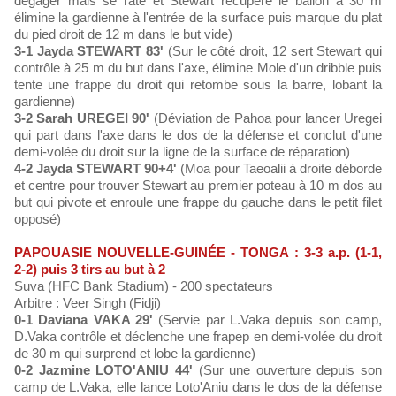
dégager mais se rate et Stewart récupère le ballon à 30 m
élimine la gardienne à l'entrée de la surface puis marque du plat
du pied droit de 12 m dans le but vide)
3-1 Jayda STEWART 83'
(Sur le côté droit, 12 sert Stewart qui
contrôle à 25 m du but dans l'axe, élimine Mole d'un dribble puis
tente une frappe du droit qui retombe sous la barre, lobant la
gardienne)
3-2 Sarah UREGEI 90'
(Déviation de Pahoa pour lancer Uregei
qui part dans l'axe dans le dos de la défense et conclut d'une
demi-volée du droit sur la ligne de la surface de réparation)
4-2 Jayda STEWART 90+4'
(Moa pour Taeoalii à droite déborde
et centre pour trouver Stewart au premier poteau à 10 m dos au
but qui pivote et enroule une frappe du gauche dans le petit filet
opposé)
PAPOUASIE NOUVELLE-GUINÉE - TONGA : 3-3 a.p. (1-1,
2-2) puis 3 tirs au but à 2
Suva (HFC Bank Stadium) - 200 spectateurs
Arbitre : Veer Singh (Fidji)
0-1 Daviana VAKA 29'
(Servie par L.Vaka depuis son camp,
D.Vaka contrôle et déclenche une frapep en demi-volée du droit
de 30 m qui surprend et lobe la gardienne)
0-2 Jazmine LOTO'ANIU 44'
(Sur une ouverture depuis son
camp de L.Vaka, elle lance Loto'Aniu dans le dos de la défense