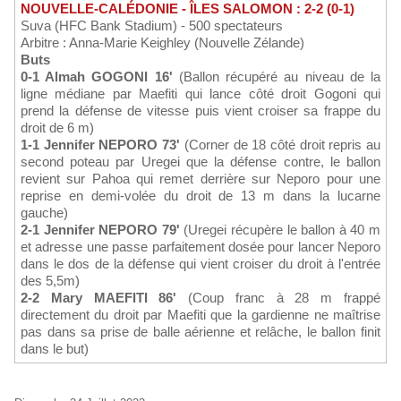
NOUVELLE-CALÉDONIE - ÎLES SALOMON : 2-2 (0-1)
Suva (HFC Bank Stadium) - 500 spectateurs
Arbitre : Anna-Marie Keighley (Nouvelle Zélande)
Buts
0-1 Almah GOGONI 16'
(Ballon récupéré au niveau de la
ligne médiane par Maefiti qui lance côté droit Gogoni qui
prend la défense de vitesse puis vient croiser sa frappe du
droit de 6 m)
1-1 Jennifer NEPORO 73'
(Corner de 18 côté droit repris au
second poteau par Uregei que la défense contre, le ballon
revient sur Pahoa qui remet derrière sur Neporo pour une
reprise en demi-volée du droit de 13 m dans la lucarne
gauche)
2-1 Jennifer NEPORO 79'
(Uregei récupère le ballon à 40 m
et adresse une passe parfaitement dosée pour lancer Neporo
dans le dos de la défense qui vient croiser du droit à l'entrée
des 5,5m)
2-2 Mary MAEFITI 86'
(Coup franc à 28 m frappé
directement du droit par Maefiti que la gardienne ne maîtrise
pas dans sa prise de balle aérienne et relâche, le ballon finit
dans le but)