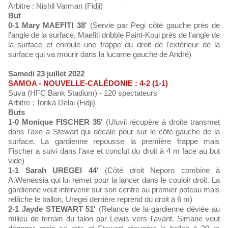
Arbitre : Nishil Varman (Fidji)
But
0-1 Mary MAEFITI 38'
(Servie par Pegi côté gauche près de
l'angle de la surface, Maefiti dribble Paint-Koui près de l'angle de
la surface et enroule une frappe du droit de l'extérieur de la
surface qui va mourir dans la lucarne gauche de André)
Samedi 23 juillet 2022
SAMOA - NOUVELLE-CALÉDONIE : 4-2 (1-1)
Suva (HFC Bank Stadium) - 120 spectateurs
Arbitre : Torika Delai (Fidji)
Buts
1-0 Monique FISCHER 35'
(Uluvii récupère à droite transmet
dans l'axe à Stewart qui décale pour sur le côté gauche de la
surface. La gardienne repousse la première frappe mais
Fischer a suivi dans l'axe et conclut du droit à 4 m face au but
vide)
1-1 Sarah UREGEI 44'
(Côté droit Neporo combine à
A.Wenessia qui lui remet pour la lancer dans le couloir droit. La
gardienne veut intervenir sur son centre au premier poteau mais
relâche le ballon, Uregei derrière reprend du droit à 6 m)
2-1 Jayde STEWART 51'
(Relance de la gardienne déviée au
milieu de terrain du talon par Lewis vers l'avant. Simane veut