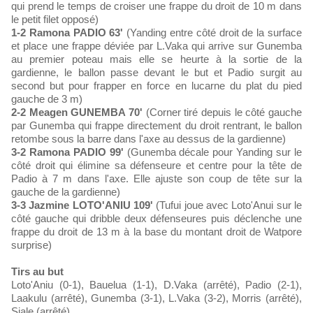
qui prend le temps de croiser une frappe du droit de 10 m dans
le petit filet opposé)
1-2 Ramona PADIO 63'
(Yanding entre côté droit de la surface
et place une frappe déviée par L.Vaka qui arrive sur Gunemba
au premier poteau mais elle se heurte à la sortie de la
gardienne, le ballon passe devant le but et Padio surgit au
second but pour frapper en force en lucarne du plat du pied
gauche de 3 m)
2-2 Meagen GUNEMBA 70'
(Corner tiré depuis le côté gauche
par Gunemba qui frappe directement du droit rentrant, le ballon
retombe sous la barre dans l'axe au dessus de la gardienne)
3-2 Ramona PADIO 99'
(Gunemba décale pour Yanding sur le
côté droit qui élimine sa défenseure et centre pour la tête de
Padio à 7 m dans l'axe. Elle ajuste son coup de tête sur la
gauche de la gardienne)
3-3 Jazmine LOTO'ANIU 109'
(Tufui joue avec Loto'Anui sur le
côté gauche qui dribble deux défenseures puis déclenche une
frappe du droit de 13 m à la base du montant droit de Watpore
surprise)
Tirs au but
Loto'Aniu (0-1), Bauelua (1-1), D.Vaka (arrêté), Padio (2-1),
Laakulu (arrêté), Gunemba (3-1), L.Vaka (3-2), Morris (arrêté),
Siale (arrêté)