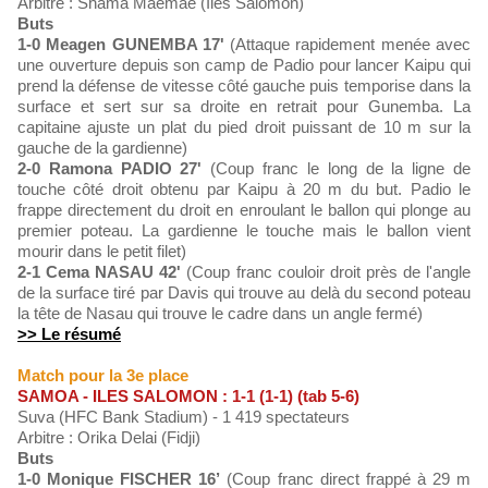
Arbitre : Shama Maemae (Iles Salomon)
Buts
1-0 Meagen GUNEMBA 17'
(Attaque rapidement menée avec
une ouverture depuis son camp de Padio pour lancer Kaipu qui
prend la défense de vitesse côté gauche puis temporise dans la
surface et sert sur sa droite en retrait pour Gunemba. La
capitaine ajuste un plat du pied droit puissant de 10 m sur la
gauche de la gardienne)
2-0 Ramona PADIO 27'
(Coup franc le long de la ligne de
touche côté droit obtenu par Kaipu à 20 m du but. Padio le
frappe directement du droit en enroulant le ballon qui plonge au
premier poteau. La gardienne le touche mais le ballon vient
mourir dans le petit filet)
2-1 Cema NASAU 42'
(Coup franc couloir droit près de l'angle
de la surface tiré par Davis qui trouve au delà du second poteau
la tête de Nasau qui trouve le cadre dans un angle fermé)
>> Le résumé
Match pour la 3e place
SAMOA - ILES SALOMON : 1-1 (1-1) (tab 5-6)
Suva (HFC Bank Stadium) - 1 419 spectateurs
Arbitre : Orika Delai (Fidji)
Buts
1-0 Monique FISCHER 16’
(Coup franc direct frappé à 29 m