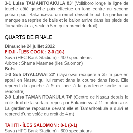
3-1 Luisa TAMANITOAKULA 83'
(Volitikoro longe la ligne de
touche côté gauche puis effectue un long centre au seocnd
poteau pour Bakaniceva. qui remet devant le but. La gardienne
manque sa reprise de balle et le ballon arrive dans les pieds de
Tamanitoakula, seule à 5 m qui reprend du droit)
QUARTS DE FINALE
Dimanche 24 juillet 2022
FIDJI - ÎLES COOK : 2-0 (10-)
Suva (HFC Bank Stadium) - 400 spectateurs
Arbitre : Shama Maemae (Iles Salomon)
Buts
1-0 Sofi DIYALOWAI 22'
(Diyalowai récupère à 35 m joue en
appui en Nasau qui lui remet dans la course dans l'axe. Elle
reprend du gauche à 9 m face à la gardienne sortie à sa
rencontre)
2-0 Luisa TAMANITOAKULA 74'
(Centre de Nasau depuis le
côté droit de la surface repris par Bakaniceva à 11 m plein axe.
La gardienne repousse devant elle et Tamanitoakula a suivi et
reprend d'une volée du droit de 4 m)
TAHITI - ÎLES SALOMON : 0-1 (0-1)
Suva (HFC Bank Stadium) - 600 spectateurs