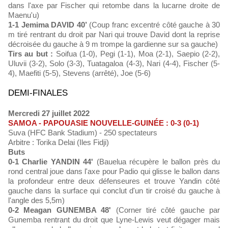
dans l'axe par Fischer qui retombe dans la lucarne droite de
Maenu'u)
1-1 Jemima DAVID 40’
(Coup franc excentré côté gauche à 30
m tiré rentrant du droit par Nari qui trouve David dont la reprise
décroisée du gauche à 9 m trompe la gardienne sur sa gauche)
Tirs au but :
Soifua (1-0), Pegi (1-1), Moa (2-1), Saepio (2-2),
Uluvii (3-2), Solo (3-3), Tuatagaloa (4-3), Nari (4-4), Fischer (5-
4), Maefiti (5-5), Stevens (arrêté), Joe (5-6)
DEMI-FINALES
Mercredi 27 juillet 2022
SAMOA - PAPOUASIE NOUVELLE-GUINÉE : 0-3 (0-1)
Suva (HFC Bank Stadium) - 250 spectateurs
Arbitre : Torika Delai (Iles Fidji)
Buts
0-1 Charlie YANDIN 44'
(Bauelua récupère le ballon près du
rond central joue dans l'axe pour Padio qui glisse le ballon dans
la profondeur entre deux défenseures et trouve Yandin côté
gauche dans la surface qui conclut d'un tir croisé du gauche à
l'angle des 5,5m)
0-2 Meagan GUNEMBA 48'
(Corner tiré côté gauche par
Gunemba rentrant du droit que Lyne-Lewis veut dégager mais