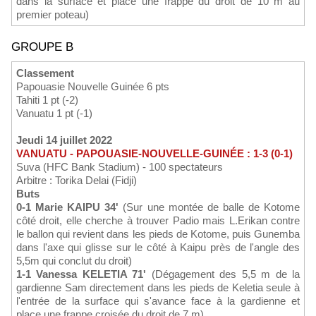
dans la surface et place une frappe du droit de 10 m au
premier poteau)
GROUPE B
Classement
Papouasie Nouvelle Guinée 6 pts
Tahiti 1 pt (-2)
Vanuatu 1 pt (-1)
Jeudi 14 juillet 2022
VANUATU - PAPOUASIE-NOUVELLE-GUINÉE : 1-3 (0-1)
Suva (HFC Bank Stadium) - 100 spectateurs
Arbitre : Torika Delai (Fidji)
Buts
0-1 Marie KAIPU 34'
(Sur une montée de balle de Kotome
côté droit, elle cherche à trouver Padio mais L.Erikan contre
le ballon qui revient dans les pieds de Kotome, puis Gunemba
dans l'axe qui glisse sur le côté à Kaipu près de l'angle des
5,5m qui conclut du droit)
1-1 Vanessa KELETIA 71'
(Dégagement des 5,5 m de la
gardienne Sam directement dans les pieds de Keletia seule à
l'entrée de la surface qui s'avance face à la gardienne et
place une frappe croisée du droit de 7 m)