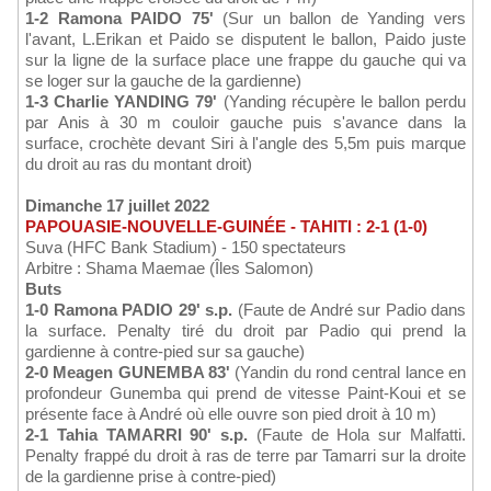
1-2 Ramona PAIDO 75'
(Sur un ballon de Yanding vers
l'avant, L.Erikan et Paido se disputent le ballon, Paido juste
sur la ligne de la surface place une frappe du gauche qui va
se loger sur la gauche de la gardienne)
1-3 Charlie YANDING 79'
(Yanding récupère le ballon perdu
par Anis à 30 m couloir gauche puis s'avance dans la
surface, crochète devant Siri à l'angle des 5,5m puis marque
du droit au ras du montant droit)
Dimanche 17 juillet 2022
PAPOUASIE-NOUVELLE-GUINÉE - TAHITI : 2-1 (1-0)
Suva (HFC Bank Stadium) - 150 spectateurs
Arbitre : Shama Maemae (Îles Salomon)
Buts
1-0 Ramona PADIO 29' s.p.
(Faute de André sur Padio dans
la surface. Penalty tiré du droit par Padio qui prend la
gardienne à contre-pied sur sa gauche)
2-0 Meagen GUNEMBA 83'
(Yandin du rond central lance en
profondeur Gunemba qui prend de vitesse Paint-Koui et se
présente face à André où elle ouvre son pied droit à 10 m)
2-1 Tahia TAMARRI 90' s.p.
(Faute de Hola sur Malfatti.
Penalty frappé du droit à ras de terre par Tamarri sur la droite
de la gardienne prise à contre-pied)