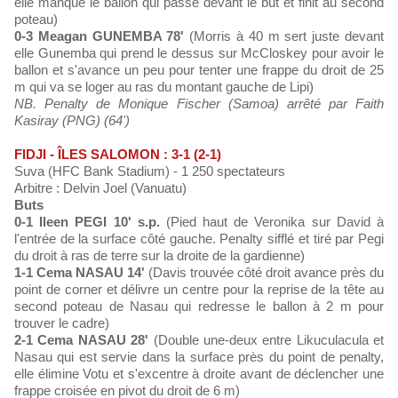
elle manque le ballon qui passe devant le but et finit au second
poteau)
0-3 Meagan GUNEMBA 78'
(Morris à 40 m sert juste devant
elle Gunemba qui prend le dessus sur McCloskey pour avoir le
ballon et s'avance un peu pour tenter une frappe du droit de 25
m qui va se loger au ras du montant gauche de Lipi)
NB. Penalty de Monique Fischer (Samoa) arrêté par Faith
Kasiray (PNG) (64')
FIDJI - ÎLES SALOMON : 3-1 (2-1)
Suva (HFC Bank Stadium) - 1 250 spectateurs
Arbitre : Delvin Joel (Vanuatu)
Buts
0-1 Ileen PEGI 10' s.p.
(Pied haut de Veronika sur David à
l'entrée de la surface côté gauche. Penalty sifflé et tiré par Pegi
du droit à ras de terre sur la droite de la gardienne)
1-1 Cema NASAU 14'
(Davis trouvée côté droit avance près du
point de corner et délivre un centre pour la reprise de la tête au
second poteau de Nasau qui redresse le ballon à 2 m pour
trouver le cadre)
2-1 Cema NASAU 28'
(Double une-deux entre Likuculacula et
Nasau qui est servie dans la surface près du point de penalty,
elle élimine Votu et s'excentre à droite avant de déclencher une
frappe croisée en pivot du droit de 6 m)