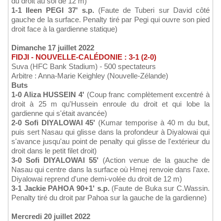
du droit au sol de 12 m)
1-1 Ileen PEGI 37' s.p.
(Faute de Tuberi sur David côté
gauche de la surface. Penalty tiré par Pegi qui ouvre son pied
droit face à la gardienne statique)
Dimanche 17 juillet 2022
FIDJI - NOUVELLE-CALÉDONIE : 3-1 (2-0)
Suva (HFC Bank Stadium) - 500 spectateurs
Arbitre : Anna-Marie Keighley (Nouvelle-Zélande)
Buts
1-0 Aliza HUSSEIN 4'
(Coup franc complètement excentré à
droit à 25 m qu'Hussein enroule du droit et qui lobe la
gardienne qui s'était avancée)
2-0 Sofi DIYALOWAI 45'
(Kumar temporise à 40 m du but,
puis sert Nasau qui glisse dans la profondeur à Diyalowai qui
s'avance jusqu'au point de penalty qui glisse de l'extérieur du
droit dans le petit filet droit)
3-0 Sofi DIYALOWAI 55'
(Action venue de la gauche de
Nasau qui centre dans la surface où Hmej renvoie dans l'axe.
Diyalowai reprend d'une demi-volée du droit de 12 m)
3-1 Jackie PAHOA 90+1' s.p.
(Faute de Buka sur C.Wassin.
Penalty tiré du droit par Pahoa sur la gauche de la gardienne)
Mercredi 20 juillet 2022