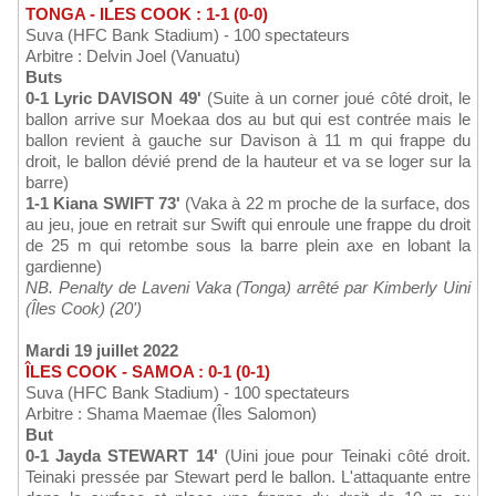
TONGA - ILES COOK : 1-1 (0-0)
Suva (HFC Bank Stadium) - 100 spectateurs
Arbitre : Delvin Joel (Vanuatu)
Buts
0-1 Lyric DAVISON 49'
(Suite à un corner joué côté droit, le
ballon arrive sur Moekaa dos au but qui est contrée mais le
ballon revient à gauche sur Davison à 11 m qui frappe du
droit, le ballon dévié prend de la hauteur et va se loger sur la
barre)
1-1 Kiana SWIFT 73'
(Vaka à 22 m proche de la surface, dos
au jeu, joue en retrait sur Swift qui enroule une frappe du droit
de 25 m qui retombe sous la barre plein axe en lobant la
gardienne)
NB. Penalty de Laveni Vaka (Tonga) arrêté par Kimberly Uini
(Îles Cook) (20')
Mardi 19 juillet 2022
ÎLES COOK - SAMOA : 0-1 (0-1)
Suva (HFC Bank Stadium) - 100 spectateurs
Arbitre : Shama Maemae (Îles Salomon)
But
0-1 Jayda STEWART 14'
(Uini joue pour Teinaki côté droit.
Teinaki pressée par Stewart perd le ballon. L'attaquante entre