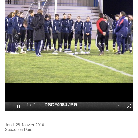
1
/
7
DSCF4084.JPG
Jeudi 28 Janvier 2010
Sébastien Duret