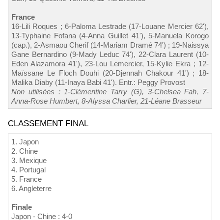
France
16-Lili Roques ; 6-Paloma Lestrade (17-Louane Mercier 62'),
13-Typhaine Fofana (4-Anna Guillet 41'), 5-Manuela Korogo
(cap.), 2-Asmaou Cherif (14-Mariam Dramé 74') ; 19-Naissya
Gane Bernardino (9-Mady Leduc 74'), 22-Clara Laurent (10-
Eden Alazamora 41'), 23-Lou Lemercier, 15-Kylie Ekra ; 12-
Maïssane Le Floch Douhi (20-Djennah Chakour 41') ; 18-
Malika Diaby (11-Inaya Babi 41'). Entr.: Peggy Provost
Non utilisées : 1-Clémentine Tarry (G), 3-Chelsea Fah, 7-
Anna-Rose Humbert, 8-Alyssa Charlier, 21-Léane Brasseur
CLASSEMENT FINAL
1. Japon
2. Chine
3. Mexique
4. Portugal
5. France
6. Angleterre
Finale
Japon - Chine : 4-0