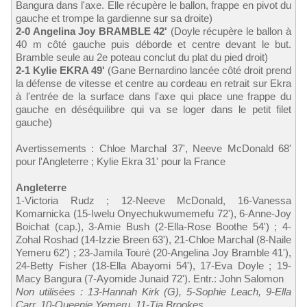
Bangura dans l'axe. Elle récupère le ballon, frappe en pivot du
gauche et trompe la gardienne sur sa droite)
2-0 Angelina Joy BRAMBLE 42'
(Doyle récupère le ballon à
40 m côté gauche puis déborde et centre devant le but.
Bramble seule au 2e poteau conclut du plat du pied droit)
2-1 Kylie EKRA 49'
(Gane Bernardino lancée côté droit prend
la défense de vitesse et centre au cordeau en retrait sur Ekra
à l'entrée de la surface dans l'axe qui place une frappe du
gauche en déséquilibre qui va se loger dans le petit filet
gauche)
Avertissements : Chloe Marchal 37', Neeve McDonald 68'
pour l'Angleterre ; Kylie Ekra 31' pour la France
Angleterre
1-Victoria Rudz ; 12-Neeve McDonald, 16-Vanessa
Komarnicka (15-Iwelu Onyechukwumemefu 72'), 6-Anne-Joy
Boichat (cap.), 3-Amie Bush (2-Ella-Rose Boothe 54') ; 4-
Zohal Roshad (14-Izzie Breen 63'), 21-Chloe Marchal (8-Naile
Yemeru 62') ; 23-Jamila Touré (20-Angelina Joy Bramble 41'),
24-Betty Fisher (18-Ella Abayomi 54'), 17-Eva Doyle ; 19-
Macy Bangura (7-Ayomide Junaid 72'). Entr.: John Salomon
Non utilisées : 13-Hannah Kirk (G), 5-Sophie Leach, 9-Ella
Carr, 10-Queenie Yemeru, 11-Tia Brookes