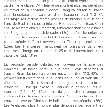
sur un centre-tir venu de la gauche difficilement repoussé par la
gardienne anglaise. L'Angleterre se montrait plus réaliste et sur
un renvoi de la capitaine tricolore, Bangura héritait du ballon
dans la surface pour conclure d'une frappe en pivot (1-0, 7').
Les Anglaises étaient même proches de breaker sur un coup
franc de Bush repris de la tête par Roshad au 2e poteau. C'est
ensuite Komarnicka qui reprenait, renvoyant finalement le ballon
sur Bangura qui manquait le cadre (12e). La fébrilité défensive
déjà rencontrée depuis le début de tournoi se retrouvait sur une
passe latérale de Cherif interceptée par Fisher qui tentait un lob
(15e). Les Françaises manquaient de puissance dans leur
tentative à l'image du tir cadré de 25 m de Laurent facilement
capté par Rudz (34e).
La seconde période débutait de nouveau de la pire des
manières. Un ballon perdu sur le côté, Doyle débordait et
trouvait Bramble, juste entrée en jeu, à la finition (2-0, 42'). Le
premier but tricolore dans le jeu dans ce tournoi arrivait sur un
débordement de Gane Bernardino côté gauche et un centre en
retrait pour Ekra qui plaçait du gauche le ballon au ras du
montant (2-1, 49'). L'absence de jeu collectif empêchait
réellement de trouver les occasions. Si un centre de Babi
trouvait la tête de Chakour, le ballon était trop décroisé (56e).
Les Anglaises allaient montrer plus de puissance, répétant les