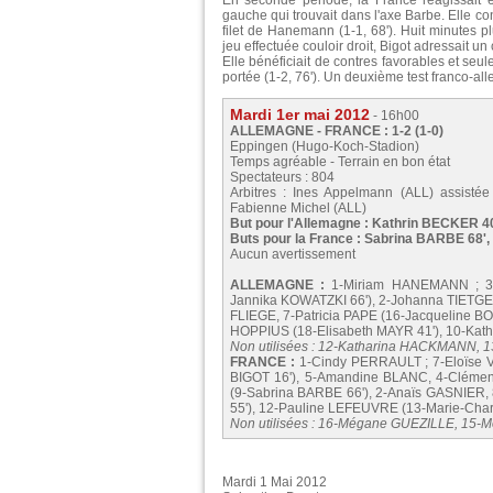
En seconde période, la France réagissait 
gauche qui trouvait dans l'axe Barbe. Elle con
filet de Hanemann (1-1, 68'). Huit minutes p
jeu effectuée couloir droit, Bigot adressait u
Elle bénéficiait de contres favorables et seul
portée (1-2, 76'). Un deuxième test franco-al
Mardi 1er mai 2012
- 16h00
ALLEMAGNE - FRANCE : 1-2 (1-0)
Eppingen (Hugo-Koch-Stadion)
Temps agréable - Terrain en bon état
Spectateurs : 804
Arbitres : Ines Appelmann (ALL) assisté
Fabienne Michel (ALL)
But pour l'Allemagne : Kathrin BECKER 4
Buts pour la France : Sabrina BARBE 68'
Aucun avertissement
ALLEMAGNE :
1-Miriam HANEMANN ; 3-F
Jannika KOWATZKI 66'), 2-Johanna TIETGE
FLIEGE, 7-Patricia PAPE (16-Jacqueline BO
HOPPIUS (18-Elisabeth MAYR 41'), 10-Ka
Non utilisées : 12-Katharina HACKMANN,
FRANCE :
1-Cindy PERRAULT ; 7-Eloïse 
BIGOT 16'), 5-Amandine BLANC, 4-Clémen
(9-Sabrina BARBE 66'), 2-Anaïs GASNIER
55'), 12-Pauline LEFEUVRE (13-Marie-Char
Non utilisées : 16-Mégane GUEZILLE, 15-
Mardi 1 Mai 2012