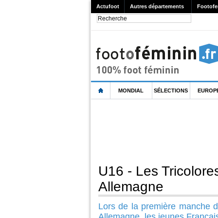
Actufoot
Autres départements
Footofe
MONDIAL
SÉLECTIONS
EUROP
U16 - Les Tricolore
Allemagne
Lors de la première manche d
Allemagne, les jeunes Françai