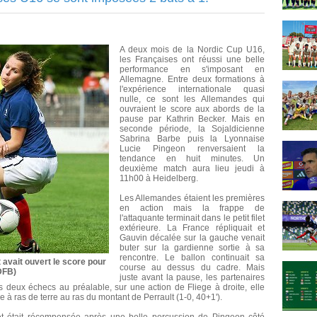
A deux mois de la Nordic Cup U16,
les Françaises ont réussi une belle
performance en s'imposant en
Allemagne. Entre deux formations à
l'expérience internationale quasi
nulle, ce sont les Allemandes qui
ouvraient le score aux abords de la
pause par Kathrin Becker. Mais en
seconde période, la Sojaldicienne
Sabrina Barbe puis la Lyonnaise
Lucie Pingeon renversaient la
tendance en huit minutes. Un
deuxième match aura lieu jeudi à
11h00 à Heidelberg.
Les Allemandes étaient les premières
en action mais la frappe de
l'attaquante terminait dans le petit filet
extérieure. La France répliquait et
Gauvin décalée sur la gauche venait
buter sur la gardienne sortie à sa
rencontre. Le ballon continuait sa
avait ouvert le score pour
course au dessus du cadre. Mais
DFB)
juste avant la pause, les partenaires
 deux échecs au préalable, sur une action de Fliege à droite, elle
pe à ras de terre au ras du montant de Perrault (1-0, 40+1').