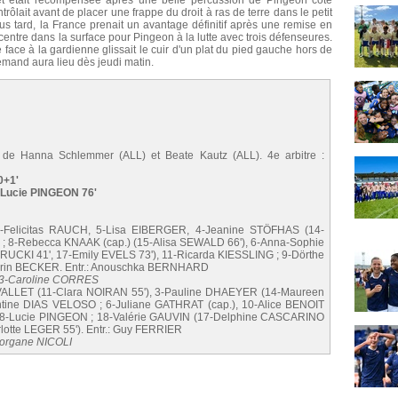
et était récompensée après une belle percussion de Pingeon côté
trôlait avant de placer une frappe du droit à ras de terre dans le petit
lus tard, la France prenait un avantage définitif après une remise en
n centre dans la surface pour Pingeon à la lutte avec trois défenseures.
e face à la gardienne glissait le cuir d'un plat du pied gauche hors de
lemand aura lieu dès jeudi matin.
e de Hanna Schlemmer (ALL) et Beate Kautz (ALL). 4e arbitre :
0+1'
, Lucie PINGEON 76'
elicitas RAUCH, 5-Lisa EIBERGER, 4-Jeanine STÖFHAS (14-
 ; 8-Rebecca KNAAK (cap.) (15-Alisa SEWALD 66'), 6-Anna-Sophie
RUCKI 41', 17-Emily EVELS 73'), 11-Ricarda KIESSLING ; 9-Dörthe
thrin BECKER. Entr.: Anouschka BERNHARD
 13-Caroline CORRES
VALLET (11-Clara NOIRAN 55'), 3-Pauline DHAEYER (14-Maureen
tine DIAS VELOSO ; 6-Juliane GATHRAT (cap.), 10-Alice BENOIT
, 8-Lucie PINGEON ; 18-Valérie GAUVIN (17-Delphine CASCARINO
lotte LEGER 55'). Entr.: Guy FERRIER
Morgane NICOLI