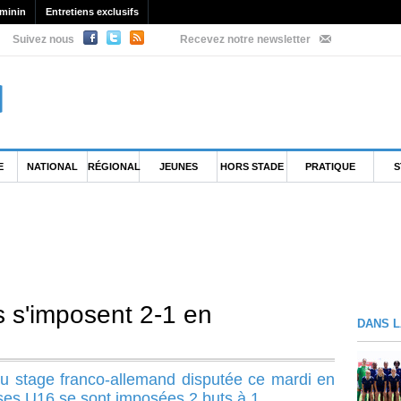
minin
Entretiens exclusifs
Suivez nous
Recevez notre newsletter
E
NATIONAL
RÉGIONAL
JEUNES
HORS STADE
PRATIQUE
S
s s'imposent 2-1 en
DANS L
u stage franco-allemand disputée ce mardi en
ses U16 se sont imposées 2 buts à 1.