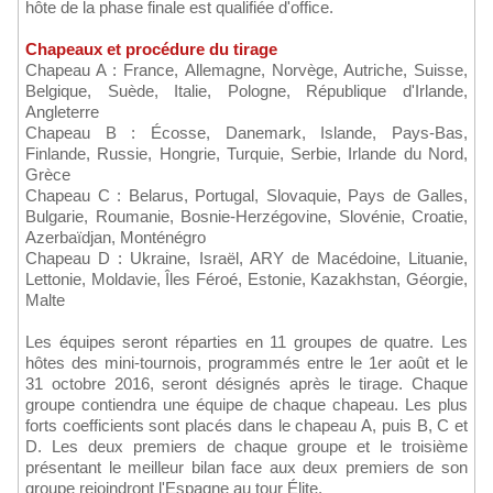
hôte de la phase finale est qualifiée d'office.
Chapeaux et procédure du tirage
Chapeau A : France, Allemagne, Norvège, Autriche, Suisse,
Belgique, Suède, Italie, Pologne, République d'Irlande,
Angleterre
Chapeau B : Écosse, Danemark, Islande, Pays-Bas,
Finlande, Russie, Hongrie, Turquie, Serbie, Irlande du Nord,
Grèce
Chapeau C : Belarus, Portugal, Slovaquie, Pays de Galles,
Bulgarie, Roumanie, Bosnie-Herzégovine, Slovénie, Croatie,
Azerbaïdjan, Monténégro
Chapeau D : Ukraine, Israël, ARY de Macédoine, Lituanie,
Lettonie, Moldavie, Îles Féroé, Estonie, Kazakhstan, Géorgie,
Malte
Les équipes seront réparties en 11 groupes de quatre. Les
hôtes des mini-tournois, programmés entre le 1er août et le
31 octobre 2016, seront désignés après le tirage. Chaque
groupe contiendra une équipe de chaque chapeau. Les plus
forts coefficients sont placés dans le chapeau A, puis B, C et
D. Les deux premiers de chaque groupe et le troisième
présentant le meilleur bilan face aux deux premiers de son
groupe rejoindront l'Espagne au tour Élite.