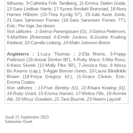
Ildhusøy, 9-Cathinka Friis Tandberg, 11-Emma Stølen Godø,
13-Sara Lindbak Hørte, 17-Synne Amdahl Brønstad, 18-Nora
Harnes Håheim (15-Thea Kyvåg 57'), 19-Julie Aune Jorde,
21-Sara Sørensen Fornes (16-Sara Sørensen Fornes 77').
Entr.: Per Inge Jacobsen
Non utilisées : 1-Selma Panengstuen (G), 3-Selma Pettersen,
5-Marthine Østenstad, 6-Emilie Joramo, 8-Justine Kvaleng
Kielland, 10-Camilla Linberg, 14-Malin Johnsen Brenn
Angleterre :
1-Lucy Thomas ; 2-Ella Morris, 3-Poppy
Pattinson (16-Anouk Denton 80'), 4-Ruby Mace, 5-Mia Ross,
6-Kiera Skeels (12-Molly Pike 80'), 7-Jessica Naz, 8 Missy
Bo Kearns (cap.), 9-Aggie Beever-Jones, 10-Laura Blindkilde
Brown (18-Freya Gregory 61'), 11-Grace Clinton. Entr.:
Emma Coates
Non utilisées : 13-Fran Bentley (G), 22-Khiara Keating (G),
14-Ruby Grant, 15-Emma Harries, 17-Melisa Filis, 19-Asmita
Ale, 20-Missy Goodwin, 21-Tara Bourne, 23-Naomi Layzell
Jeudi 21 Septembre 2023
Sebastien Duret