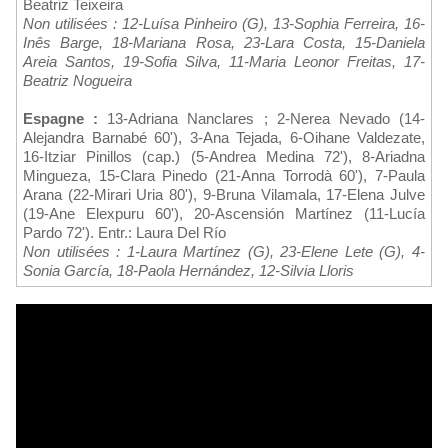
Beatriz Teixeira
Non utilisées : 12-Luísa Pinheiro (G), 13-Sophia Ferreira, 16-
Inês Barge, 18-Mariana Rosa, 23-Lara Costa, 15-Daniela
Areia Santos, 19-Sofia Silva, 11-Maria Leonor Freitas, 17-
Beatriz Nogueira
Espagne :
13-Adriana Nanclares ; 2-Nerea Nevado (14-
Alejandra Barnabé 60'), 3-Ana Tejada, 6-Oihane Valdezate,
16-Itziar Pinillos (cap.) (5-Andrea Medina 72'), 8-Ariadna
Mingueza, 15-Clara Pinedo (21-Anna Torrodà 60'), 7-Paula
Arana (22-Mirari Uria 80'), 9-Bruna Vilamala, 17-Elena Julve
(19-Ane Elexpuru 60'), 20-Ascensión Martínez (11-Lucía
Pardo 72'). Entr.: Laura Del Río
Non utilisées : 1-Laura Martínez (G), 23-Elene Lete (G), 4-
Sonia García, 18-Paola Hernández, 12-Silvia Lloris