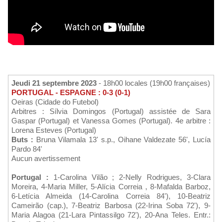
Jeudi 21 septembre 2023
- 18h00 locales (19h00 françaises)
PORTUGAL - ESPAGNE : 0-3 (0-1)
Oeiras (Cidade do Futebol)
Arbitres : Sílvia Domingos (Portugal) assistée de Sara
Gaspar (Portugal) et Vanessa Gomes (Portugal). 4e arbitre :
Lorena Esteves (Portugal)
Buts :
Bruna Vilamala 13' s.p., Oihane Valdezate 56', Lucía
Pardo 84'
Aucun avertissement
Portugal :
1-Carolina Vilão ; 2-Nelly Rodrigues, 3-Clara
Moreira, 4-Maria Miller, 5-Alícia Correia , 8-Mafalda Barboz,
6-Letícia Almeida (14-Carolina Correia 84'), 10-Beatriz
Cameirão (cap.), 7-Beatriz Barbosa (22-Irina Soba 72'), 9-
Maria Alagoa (21-Lara Pintassilgo 72'), 20-Ana Teles. Entr.: