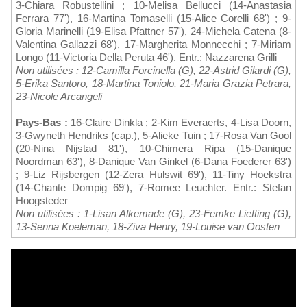
3-Chiara Robustellini ; 10-Melisa Bellucci (14-Anastasia
Ferrara 77'), 16-Martina Tomaselli (15-Alice Corelli 68') ; 9-
Gloria Marinelli (19-Elisa Pfattner 57'), 24-Michela Catena (8-
Valentina Gallazzi 68'), 17-Margherita Monnecchi ; 7-Miriam
Longo (11-Victoria Della Peruta 46'). Entr.: Nazzarena Grilli
Non utilisées : 12-Camilla Forcinella (G), 22-Astrid Gilardi (G),
5-Erika Santoro, 18-Martina Toniolo, 21-Maria Grazia Petrara,
23-Nicole Arcangeli
Pays-Bas :
16-Claire Dinkla ; 2-Kim Everaerts, 4-Lisa Doorn,
3-Gwyneth Hendriks (cap.), 5-Alieke Tuin ; 17-Rosa Van Gool
(20-Nina Nijstad 81'), 10-Chimera Ripa (15-Danique
Noordman 63'), 8-Danique Van Ginkel (6-Dana Foederer 63')
; 9-Liz Rijsbergen (12-Zera Hulswit 69'), 11-Tiny Hoekstra
(14-Chante Dompig 69'), 7-Romee Leuchter. Entr.: Stefan
Hoogsteder
Non utilisées : 1-Lisan Alkemade (G), 23-Femke Liefting (G),
13-Senna Koeleman, 18-Ziva Henry, 19-Louise van Oosten