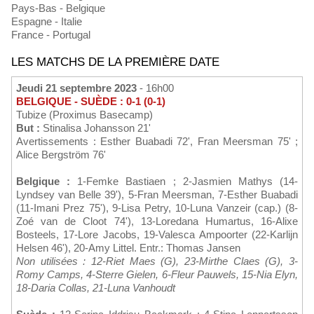
Pays-Bas - Belgique
Espagne - Italie
France - Portugal
LES MATCHS DE LA PREMIÈRE DATE
Jeudi 21 septembre 2023
- 16h00
BELGIQUE - SUÈDE : 0-1 (0-1)
Tubize (Proximus Basecamp)
But :
Stinalisa Johansson 21'
Avertissements : Esther Buabadi 72', Fran Meersman 75' ;
Alice Bergström 76'
Belgique :
1-Femke Bastiaen ; 2-Jasmien Mathys (14-
Lyndsey van Belle 39'), 5-Fran Meersman, 7-Esther Buabadi
(11-Imani Prez 75'), 9-Lisa Petry, 10-Luna Vanzeir (cap.) (8-
Zoé van de Cloot 74'), 13-Loredana Humartus, 16-Alixe
Bosteels, 17-Lore Jacobs, 19-Valesca Ampoorter (22-Karlijn
Helsen 46'), 20-Amy Littel. Entr.: Thomas Jansen
Non utilisées : 12-Riet Maes (G), 23-Mirthe Claes (G), 3-
Romy Camps, 4-Sterre Gielen, 6-Fleur Pauwels, 15-Nia Elyn,
18-Daria Collas, 21-Luna Vanhoudt