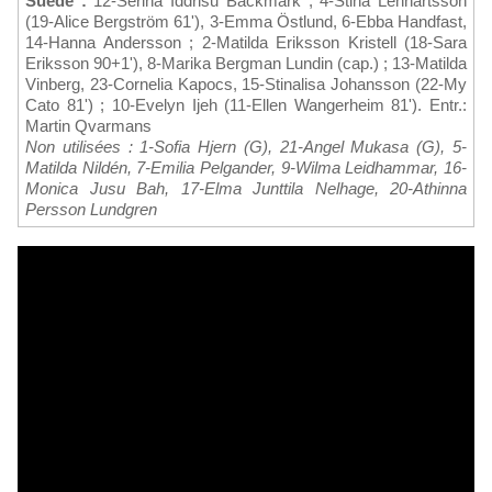
Suède :
12-Serina Iddrisu Backmark ; 4-Stina Lennartsson
(19-Alice Bergström 61'), 3-Emma Östlund, 6-Ebba Handfast,
14-Hanna Andersson ; 2-Matilda Eriksson Kristell (18-Sara
Eriksson 90+1'), 8-Marika Bergman Lundin (cap.) ; 13-Matilda
Vinberg, 23-Cornelia Kapocs, 15-Stinalisa Johansson (22-My
Cato 81') ; 10-Evelyn Ijeh (11-Ellen Wangerheim 81'). Entr.:
Martin Qvarmans
Non utilisées : 1-Sofia Hjern (G), 21-Angel Mukasa (G), 5-
Matilda Nildén, 7-Emilia Pelgander, 9-Wilma Leidhammar, 16-
Monica Jusu Bah, 17-Elma Junttila Nelhage, 20-Athinna
Persson Lundgren