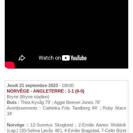
Jeudi 21 septembre 2023
- 18h30
NORVÈGE - ANGLETERRE : 1-1 (0-0)
Bryne (Bryne stadion)
Buts :
Thea Kyvåg 79' ; Aggie Beever-Jones 76'
Avertissements : Cathinka Friis Tandberg 84' ; Ruby Mace
34'
Norvège :
12-Sunniva Skoglund ; 2-Emilie Aanes Woldvik
(cap.) (20-Selma Løvås 46'), 4-Emilie Bragstad, 7-Celin Bizet