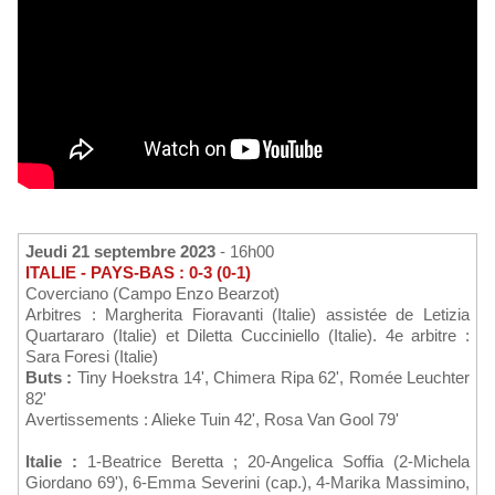
Jeudi 21 septembre 2023
- 16h00
ITALIE - PAYS-BAS : 0-3 (0-1)
Coverciano (Campo Enzo Bearzot)
Arbitres : Margherita Fioravanti (Italie) assistée de Letizia
Quartararo (Italie) et Diletta Cucciniello (Italie). 4e arbitre :
Sara Foresi (Italie)
Buts :
Tiny Hoekstra 14', Chimera Ripa 62', Romée Leuchter
82'
Avertissements : Alieke Tuin 42', Rosa Van Gool 79'
Italie :
1-Beatrice Beretta ; 20-Angelica Soffia (2-Michela
Giordano 69'), 6-Emma Severini (cap.), 4-Marika Massimino,