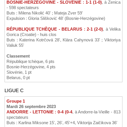
BOSNIE-HERZÉGOVINE - SLOVÉNIE : 1-1 (1-0)
, à Zenica
- 598 spectateurs
Buts : Milena Nikolić 40' ; Mateja Zver 59'
Expulsion : Gloria Slišković 48' (Bosnie-Herzégovine)
RÉPUBLIQUE TCHÈQUE - BELARUS : 2-1 (2-0)
, à Velika
Gorica (Croatie) - huis clos
Buts : Katerina Kotrčová 28', Klára Cahynová 33' ; Viktoriya
Valiuk 55'
Classement
République tchèque, 6 pts
Bosnie-Herzégovine, 4 pts
Slovénie, 1 pt
Belarus, 0 pt
LIGUE C
Groupe 1
Mardi 26 septembre 2023
ANDORRE - LETTONIE : 0-4 (0-4
, à Andorre-la-Vieille - 813
spectateurs
Buts : Karlina Miksone 15', 26', 45'+4, Viktorija Zaičikova 36'