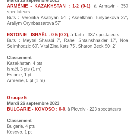
Mardi 26 septembre 2023
ARMÉNIE - KAZAKHSTAN : 1-2 (0-1)
, à Armavir - 350
spectateurs
Buts : Veronika Asatryan 54' ; Asselkhan Turlybekova 27',
Arailym Orynbassarova 57'
ESTONIE - ISRAËL : 0-5 (0-2)
, à Tartu - 337 spectateurs
Buts : Meytal Sharabi 7', Rahel Shtainshnaider 17', Noa
Selimhodzic 60', Vital Zina Kats 75', Sharon Beck 90+2'
Classement
Kazakhstan, 4 pts
Israël, 3 pts (1 m)
Estonie, 1 pt
Arménie, 0 pt (1 m)
Groupe 5
Mardi 26 septembre 2023
BULGARIE - KOVOSO : 0-0
, à Plovdiv - 223 spectateurs
Classement
Bulgarie, 4 pts
Kosovo, 1 pt