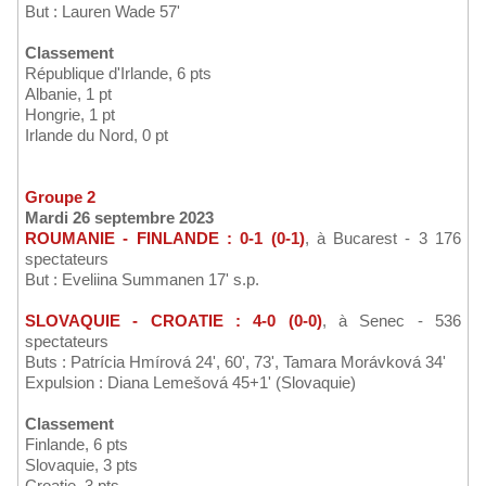
But : Lauren Wade 57'
Classement
République d'Irlande, 6 pts
Albanie, 1 pt
Hongrie, 1 pt
Irlande du Nord, 0 pt
Groupe 2
Mardi 26 septembre 2023
ROUMANIE - FINLANDE : 0-1 (0-1)
, à Bucarest - 3 176
spectateurs
But : Eveliina Summanen 17' s.p.
SLOVAQUIE - CROATIE : 4-0 (0-0)
, à Senec - 536
spectateurs
Buts : Patrícia Hmírová 24', 60', 73', Tamara Morávková 34'
Expulsion : Diana Lemešová 45+1' (Slovaquie)
Classement
Finlande, 6 pts
Slovaquie, 3 pts
Croatie, 3 pts