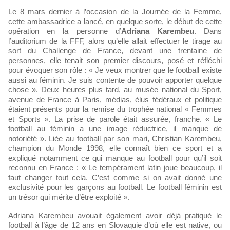
Le 8 mars dernier à l’occasion de la Journée de la Femme,
cette ambassadrice a lancé, en quelque sorte, le début de cette
opération en la personne d’
Adriana Karembeu
. Dans
l’auditorium de la FFF, alors qu’elle allait effectuer le tirage au
sort du Challenge de France, devant une trentaine de
personnes, elle tenait son premier discours, posé et réfléchi
pour évoquer son rôle : « Je veux montrer que le football existe
aussi au féminin. Je suis contente de pouvoir apporter quelque
chose ». Deux heures plus tard, au musée national du Sport,
avenue de France à Paris, médias, élus fédéraux et politique
étaient présents pour la remise du trophée national « Femmes
et Sports ». La prise de parole était assurée, franche. « Le
football au féminin a une image réductrice, il manque de
notoriété ». Liée au football par son mari, Christian Karembeu,
champion du Monde 1998, elle connaît bien ce sport et a
expliqué notamment ce qui manque au football pour qu’il soit
reconnu en France : « Le tempérament latin joue beaucoup, il
faut changer tout cela. C’est comme si on avait donné une
exclusivité pour les garçons au football. Le football féminin est
un trésor qui mérite d’être exploité ».
Adriana Karembeu avouait également avoir déjà pratiqué le
football à l’âge de 12 ans en Slovaquie d’où elle est native, ou