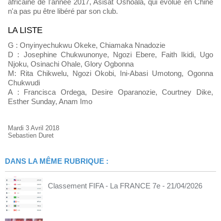
africaine de l'année 2017, Asisat Oshoala, qui évolue en Chine
n'a pas pu être libéré par son club.
LA LISTE
G : Onyinyechukwu Okeke, Chiamaka Nnadozie
D : Josephine Chukwunonye, Ngozi Ebere, Faith Ikidi, Ugo
Njoku, Osinachi Ohale, Glory Ogbonna
M: Rita Chikwelu, Ngozi Okobi, Ini-Abasi Umotong, Ogonna
Chukwudi
A : Francisca Ordega, Desire Oparanozie, Courtney Dike,
Esther Sunday, Anam Imo
Mardi 3 Avril 2018
Sebastien Duret
DANS LA MÊME RUBRIQUE :
Classement FIFA - La FRANCE 7e
- 21/04/2026