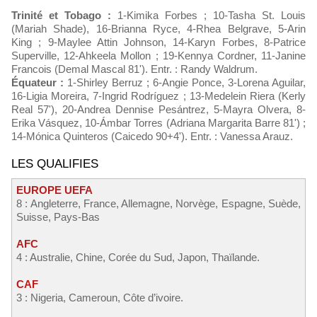
Trinité et Tobago :
1-Kimika Forbes ; 10-Tasha St. Louis
(Mariah Shade), 16-Brianna Ryce, 4-Rhea Belgrave, 5-Arin
King ; 9-Maylee Attin Johnson, 14-Karyn Forbes, 8-Patrice
Superville, 12-Ahkeela Mollon ; 19-Kennya Cordner, 11-Janine
Francois (Demal Mascal 81'). Entr. : Randy Waldrum.
Équateur :
1-Shirley Berruz ; 6-Angie Ponce, 3-Lorena Aguilar,
16-Ligia Moreira, 7-Ingrid Rodríguez ; 13-Medelein Riera (Kerly
Real 57'), 20-Andrea Dennise Pesántrez, 5-Mayra Olvera, 8-
Erika Vásquez, 10-Ámbar Torres (Adriana Margarita Barre 81') ;
14-Mónica Quinteros (Caicedo 90+4'). Entr. : Vanessa Arauz.
LES QUALIFIES
EUROPE UEFA
8 : Angleterre, France, Allemagne, Norvège, Espagne, Suède,
Suisse, Pays-Bas
AFC
4 : Australie, Chine, Corée du Sud, Japon, Thaïlande.
CAF
3 : Nigeria, Cameroun, Côte d’ivoire.