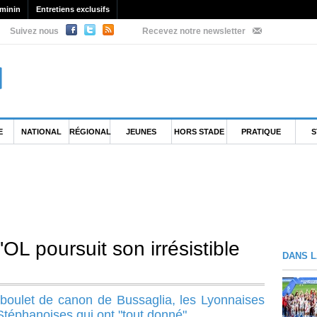
minin
Entretiens exclusifs
Suivez nous
Recevez notre newsletter
E
NATIONAL
RÉGIONAL
JEUNES
HORS STADE
PRATIQUE
S
'OL poursuit son irrésistible
DANS L
boulet de canon de Bussaglia, les Lyonnaises
Stéphanoises qui ont "tout donné".