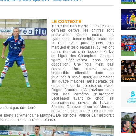
LE CONTEXTE
Trente-huit buts à zéro ! Lors des sept
derniers derbys, les chiffres sont
implacables. Cruels même. Les
Lyonnaises, incontestable leader de
la D1F avec quarante-trois buts
marqués et zéro encaissé, qui en ont
passé neuf au club russe de Zorkiy
en Ligue des Champions faisaient
figure d'épouvantail dans cette
opposition. Une fois n'est pas
coutume. Une mission quasi-
impossible attendait donc les
joueuses d'Hervé Didier, qui restaient
sur quatre matches sans défaite, ce
dimanche sur la pelouse du stade
Roger Baudras d'Andrézieux sous
l'œil des caméras d'Eurosport.
Septièmes avant ce choc, les
Stéphanoises, privées de Lavaud,
Sissoko, Debever et surtout Moreau,
s n'ont pas démérité
pouvaient, par contre compter sur
e Tseng et l'Américaine Manthey. De son côté, Patrice Lair déplorait
ongation à la cuisse) en défense.