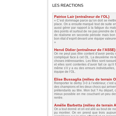
LES REACTIONS
Patrice Lair (entraîneur de l’OL)
« C’est dommage parce qu’on doit se mettre 
place. On a ensuite marqué tout de suite en
aussi gérer par rapport à la fatigue du mat
des points et surtout de ne pas prendre de 
de réalisme en seconde période mais bon
bon état d’esprit devant une équipe valeure
»
Hervé Didier (entraîneur de l’ASSE)
On ne peut pas être content d’avoir perdu m
compliqué face à cet OL. La deuxième mi-t
choses intéressantes. Les filles sont rassu
et elles sont contentes d’avoir fait ce qu’il
même s’il y a eu des erreurs individuelles, t
équipe de l’OL.
Elise Bussaglia (milieu de terrain 
Remporter le derby 3-0 à l’extérieur, c’est
des champions et les deux chocs qui arrivent
prétendants au titre. Mon but ? Au départ, 
mieux possible en me couchant un peu dess
rentre.
Amélie Barbetta (milieu de terrain 
On a tout donné et on est allé au bout de nou
pu montrer. On en prend que trois aujourd