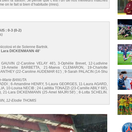
era bien la saison. Je pense que c’est l’un de nos meilleurs matches
on le fait si bien d’habitude (rires).
 : 0-3 (0-2)
s)
Nicolosi et de Solenne Bartnik.
’, Lara DICKENMANN 48’
GAUVIN (2-Caroline VELAY 46'), 3-Ophélie Brevet, 12-Ludivine
9-Amelie BARBETTA, 21-Maeva CLEMARON, 19-Charlotte
NTHEY (22-Caroline AUDEMAR 61') ; 9-Sarah PALACIN (14-Shu
nne-Marie BANUTA
DDI ; 6-Amandine HENRY, 5-Laura GEORGES, 11-Laura AGARD,
 10-Louisa NECIB ; 24-Laëtitia TONAZZI (23-Camille ABILY 68'),
, 21-Lara DICKENMANN (25-Amel MAJRI 58') ; 8-Lotta SCHELIN.
NIN, 12-Elodie THOMIS