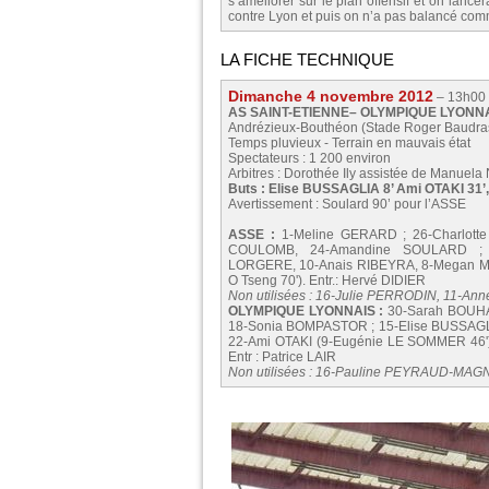
s’améliorer sur le plan offensif et on lanc
contre Lyon et puis on n’a pas balancé comme 
LA FICHE TECHNIQUE
Dimanche 4 novembre 2012
– 13h00
AS SAINT-ETIENNE– OLYMPIQUE LYONNAIS
Andrézieux-Bouthéon (Stade Roger Baudra
Temps pluvieux - Terrain en mauvais état
Spectateurs : 1 200 environ
Arbitres : Dorothée Ily assistée de Manuela 
Buts : Elise BUSSAGLIA 8’ Ami OTAKI 31
Avertissement : Soulard 90’ pour l’ASSE
ASSE :
1-Meline GERARD ; 26-Charlotte 
COULOMB, 24-Amandine SOULARD ; 1
LORGERE, 10-Anais RIBEYRA, 8-Megan MA
O Tseng 70'). Entr.: Hervé DIDIER
Non utilisées : 16-Julie PERRODIN, 11-A
OLYMPIQUE LYONNAIS :
30-Sarah BOUHA
18-Sonia BOMPASTOR ; 15-Elise BUSSAGLIA,
22-Ami OTAKI (9-Eugénie LE SOMMER 46')
Entr : Patrice LAIR
Non utilisées : 16-Pauline PEYRAUD-MAG