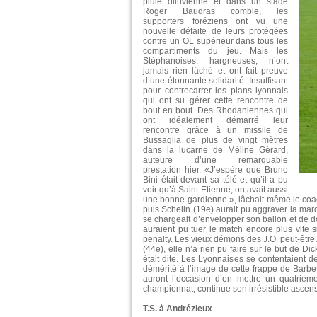
pluie diluvienne et dans un stade
Roger Baudras comble, les
supporters foréziens ont vu une
nouvelle défaite de leurs protégées
contre un OL supérieur dans tous les
compartiments du jeu. Mais les
Stéphanoises, hargneuses, n’ont
jamais rien lâché et ont fait preuve
d’une étonnante solidarité. Insuffisant
pour contrecarrer les plans lyonnais
qui ont su gérer cette rencontre de
bout en bout. Des Rhodaniennes qui
ont idéalement démarré leur
rencontre grâce à un missile de
Bussaglia de plus de vingt mètres
dans la lucarne de Méline Gérard,
auteure d’une remarquable
prestation hier. «J’espère que Bruno
Bini était devant sa télé et qu’il a pu
voir qu’à Saint-Etienne, on avait aussi
une bonne gardienne », lâchait même le coach
puis Schelin (19e) aurait pu aggraver la mar
se chargeait d’envelopper son ballon et de d
auraient pu tuer le match encore plus vite 
penalty. Les vieux démons des J.O. peut-être
(44e), elle n’a rien pu faire sur le but de 
était dite. Les Lyonnaises se contentaient d
démérité à l’image de cette frappe de Barbet
auront l’occasion d’en mettre un quatriè
championnat, continue son irrésistible ascens
T.S. à Andrézieux