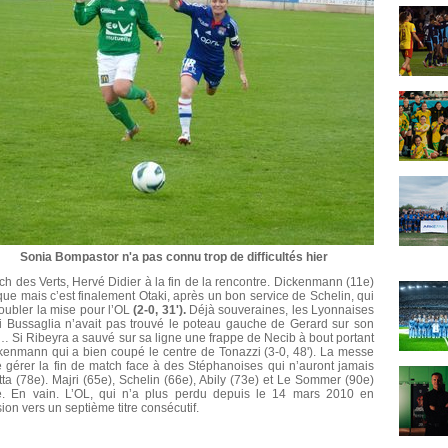
Sonia Bompastor n'a pas connu trop de difficultés hier
 des Verts, Hervé Didier à la fin de la rencontre. Dickenmann (11e)
que mais c’est finalement Otaki, après un bon service de Schelin, qui
oubler la mise pour l’OL
(2-0, 31').
Déjà souveraines, les Lyonnaises
si Bussaglia n’avait pas trouvé le poteau gauche de Gerard sur son
… Si Ribeyra a sauvé sur sa ligne une frappe de Necib à bout portant
Dickenmann qui a bien coupé le centre de Tonazzi (3-0, 48'). La messe
e gérer la fin de match face à des Stéphanoises qui n’auront jamais
ta (78e). Majri (65e), Schelin (66e), Abily (73e) et Le Sommer (90e)
me. En vain. L’OL, qui n’a plus perdu depuis le 14 mars 2010 en
ion vers un septième titre consécutif.