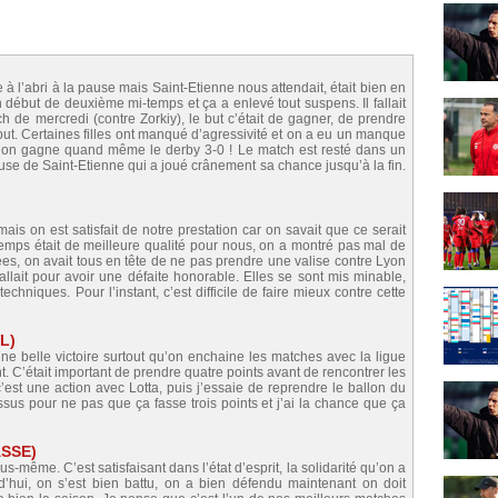
à l’abri à la pause mais Saint-Etienne nous attendait, était bien en
 début de deuxième mi-temps et ça a enlevé tout suspens. Il fallait
ch de mercredi (contre Zorkiy), le but c’était de gagner, de prendre
but. Certaines filles ont manqué d’agressivité et on a eu un manque
 on gagne quand même le derby 3-0 ! Le match est resté dans un
use de Saint-Etienne qui a joué crânement sa chance jusqu’à la fin.
ais on est satisfait de notre prestation car on savait que ce serait
emps était de meilleure qualité pour nous, on a montré pas mal de
rées, on avait tous en tête de ne pas prendre une valise contre Lyon
 fallait pour avoir une défaite honorable. Elles se sont mis minable,
echniques. Pour l’instant, c’est difficile de faire mieux contre cette
OL)
 une belle victoire surtout qu’on enchaine les matches avec la ligue
. C’était important de prendre quatre points avant de rencontrer les
c’est une action avec Lotta, puis j’essaie de reprendre le ballon du
us pour ne pas que ça fasse trois points et j’ai la chance que ça
ASSE)
s-même. C’est satisfaisant dans l’état d’esprit, la solidarité qu’on a
’hui, on s’est bien battu, on a bien défendu maintenant on doit