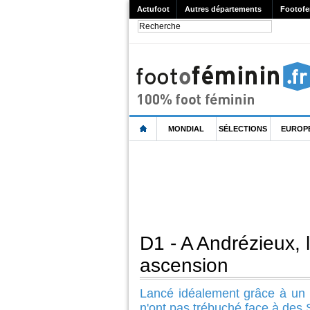
Actufoot
Autres départements
Footofe
MONDIAL
SÉLECTIONS
EUROP
D1 - A Andrézieux, l
ascension
Lancé idéalement grâce à un 
n'ont pas trébuché face à des 