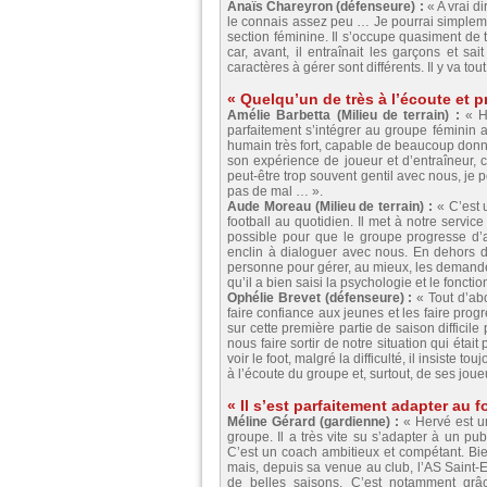
Anaïs Chareyron (défenseure) :
« A vrai di
le connais assez peu … Je pourrai simplement
section féminine. Il s’occupe quasiment de t
car, avant, il entraînait les garçons et 
caractères à gérer sont différents. Il y va t
« Quelqu’un de très à l’écoute et 
Amélie Barbetta (Milieu de terrain) :
« He
parfaitement s’intégrer au groupe féminin a
humain très fort, capable de beaucoup donner
son expérience de joueur et d’entraîneur, c’
peut-être trop souvent gentil avec nous, je
pas de mal … ».
Aude Moreau (Milieu de terrain) :
« C’est 
football au quotidien. Il met à notre servic
possible pour que le groupe progresse d’a
enclin à dialoguer avec nous. En dehors d
personne pour gérer, au mieux, les demandes
qu’il a bien saisi la psychologie et le fonct
Ophélie Brevet (défenseure) :
« Tout d’abo
faire confiance aux jeunes et les faire pro
sur cette première partie de saison difficil
nous faire sortir de notre situation qui éta
voir le foot, malgré la difficulté, il insiste 
à l’écoute du groupe et, surtout, de ses joue
« Il s’est parfaitement adapter au f
Méline Gérard (gardienne) :
« Hervé est u
groupe. Il a très vite su s’adapter à un pu
C’est un coach ambitieux et compétant. Bie
mais, depuis sa venue au club, l’AS Saint-Et
de belles saisons. C’est notamment grâc