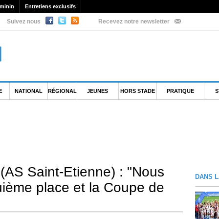
minin
Entretiens exclusifs
Suivez nous
Recevez notre newsletter
E
NATIONAL
RÉGIONAL
JEUNES
HORS STADE
PRATIQUE
S
(AS Saint-Etienne) : "Nous
DANS L
quième place et la Coupe de