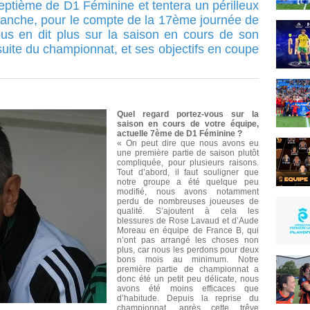
eptième de D1 Féminine et tentera un périlleux
anche, pour le compte de la 17ème journée de
us en dit plus sur la saison en cours de son
suite du championnat, et ses objectifs en coupe
Quel regard portez-vous sur la
saison en cours de votre équipe,
actuelle 7ème de D1 Féminine ?
« On peut dire que nous avons eu
une première partie de saison plutôt
compliquée, pour plusieurs raisons.
Tout d’abord, il faut souligner que
notre groupe a été quelque peu
modifié, nous avons notamment
perdu de nombreuses joueuses de
qualité. S’ajoutent à cela les
blessures de Rose Lavaud et d’Aude
Moreau en équipe de France B, qui
n’ont pas arrangé les choses non
plus, car nous les perdons pour deux
bons mois au minimum. Notre
première partie de championnat a
donc été un petit peu délicate, nous
avons été moins efficaces que
d’habitude. Depuis la reprise du
championnat, après cette trêve