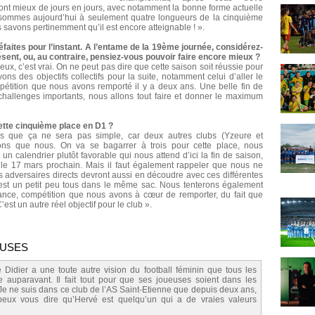
vont mieux de jours en jours, avec notamment la bonne forme actuelle
 sommes aujourd’hui à seulement quatre longueurs de la cinquième
us savons pertinemment qu’il est encore atteignable ! ».
éfaites pour l’instant. A l’entame de la 19ème journée, considérez-
ésent, ou, au contraire, pensiez-vous pouvoir faire encore mieux ?
ux, c’est vrai. On ne peut pas dire que cette saison soit réussie pour
ons des objectifs collectifs pour la suite, notamment celui d’aller le
pétition que nous avons remporté il y a deux ans. Une belle fin de
allenges importants, nous allons tout faire et donner le maximum
c cette cinquième place en D1 ?
s que ça ne sera pas simple, car deux autres clubs (Yzeure et
ns que nous. On va se bagarrer à trois pour cette place, nous
un calendrier plutôt favorable qui nous attend d’ici la fin de saison,
le 17 mars prochain. Mais il faut également rappeler que nous ne
os adversaires directs devront aussi en découdre avec ces différentes
 est un petit peu tous dans le même sac. Nous tenterons également
rance, compétition que nous avons à cœur de remporter, du fait que
est un autre réel objectif pour le club ».
EUSES
 Didier a une toute autre vision du football féminin que tous les
re auparavant. Il fait tout pour que ses joueuses soient dans les
 Je ne suis dans ce club de l’AS Saint-Etienne que depuis deux ans,
 peux vous dire qu’Hervé est quelqu’un qui a de vraies valeurs