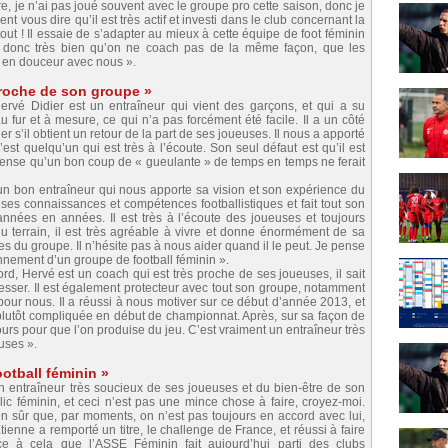
re, je n’ai pas joué souvent avec le groupe pro cette saison, donc je
 vous dire qu’il est très actif et investi dans le club concernant la
out ! Il essaie de s’adapter au mieux à cette équipe de foot féminin
sait donc très bien qu’on ne coach pas de la même façon, que les
out en douceur avec nous ».
proche de son groupe »
rvé Didier est un entraîneur qui vient des garçons, et qui a su
u fur et à mesure, ce qui n’a pas forcément été facile. Il a un côté
 s’il obtient un retour de la part de ses joueuses. Il nous a apporté
est quelqu’un qui est très à l’écoute. Son seul défaut est qu’il est
 pense qu’un bon coup de « gueulante » de temps en temps ne ferait
un bon entraîneur qui nous apporte sa vision et son expérience du
e ses connaissances et compétences footballistiques et fait tout son
nnées en années. Il est très à l’écoute des joueuses et toujours
u terrain, il est très agréable à vivre et donne énormément de sa
 du groupe. Il n’hésite pas à nous aider quand il le peut. Je pense
ionnement d’un groupe de football féminin ».
rd, Hervé est un coach qui est très proche de ses joueuses, il sait
gresser. Il est également protecteur avec tout son groupe, notamment
e pour nous. Il a réussi à nous motiver sur ce début d’année 2013, et
it plutôt compliquée en début de championnat. Après, sur sa façon de
toujours pour que l’on produise du jeu. C’est vraiment un entraîneur très
uses ».
ootball féminin »
n entraîneur très soucieux de ses joueuses et du bien-être de son
blic féminin, et ceci n’est pas une mince chose à faire, croyez-moi.
n sûr que, par moments, on n’est pas toujours en accord avec lui,
ienne a remporté un titre, le challenge de France, et réussi à faire
e à cela que l’ASSE Féminin fait aujourd’hui parti des clubs