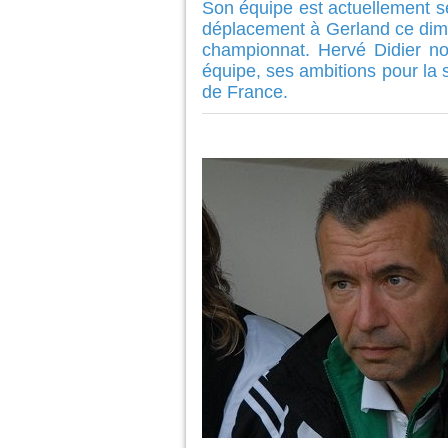
Son équipe est actuellement s
déplacement à Gerland ce dim
championnat. Hervé Didier no
équipe, ses ambitions pour la 
de France.