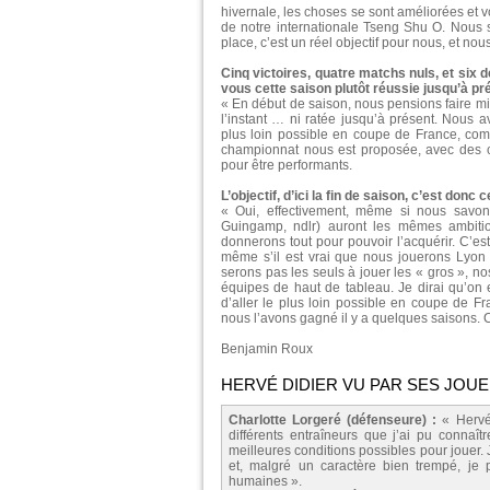
hivernale, les choses se sont améliorées et 
de notre internationale Tseng Shu O. Nous
place, c’est un réel objectif pour nous, et no
Cinq victoires, quatre matchs nuls, et six d
vous cette saison plutôt réussie jusqu’à pr
« En début de saison, nous pensions faire mie
l’instant … ni ratée jusqu’à présent. Nous av
plus loin possible en coupe de France, com
championnat nous est proposée, avec des ch
pour être performants.
L’objectif, d’ici la fin de saison, c’est don
« Oui, effectivement, même si nous savon
Guingamp, ndlr) auront les mêmes ambitio
donnerons tout pour pouvoir l’acquérir. C’est 
même s’il est vrai que nous jouerons Lyon 
serons pas les seuls à jouer les « gros », n
équipes de haut de tableau. Je dirai qu’on
d’aller le plus loin possible en coupe de F
nous l’avons gagné il y a quelques saisons. C’
Benjamin Roux
HERVÉ DIDIER VU PAR SES JOU
Charlotte Lorgeré (défenseure) :
« Hervé
différents entraîneurs que j’ai pu connaît
meilleures conditions possibles pour jouer.
et, malgré un caractère bien trempé, je
humaines ».