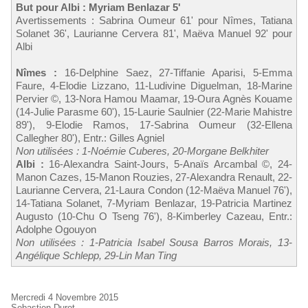
But pour Albi : Myriam Benlazar 5'
Avertissements : Sabrina Oumeur 61' pour Nîmes, Tatiana
Solanet 36', Laurianne Cervera 81', Maëva Manuel 92' pour
Albi
Nîmes :
16-Delphine Saez, 27-Tiffanie Aparisi, 5-Emma
Faure, 4-Elodie Lizzano, 11-Ludivine Diguelman, 18-Marine
Pervier ©, 13-Nora Hamou Maamar, 19-Oura Agnès Kouame
(14-Julie Parasme 60'), 15-Laurie Saulnier (22-Marie Mahistre
89'), 9-Elodie Ramos, 17-Sabrina Oumeur (32-Ellena
Callegher 80'), Entr.: Gilles Agniel
Non utilisées : 1-Noémie Cuberes, 20-Morgane Belkhiter
Albi :
16-Alexandra Saint-Jours, 5-Anaïs Arcambal ©, 24-
Manon Cazes, 15-Manon Rouzies, 27-Alexandra Renault, 22-
Laurianne Cervera, 21-Laura Condon (12-Maëva Manuel 76'),
14-Tatiana Solanet, 7-Myriam Benlazar, 19-Patricia Martinez
Augusto (10-Chu O Tseng 76'), 8-Kimberley Cazeau, Entr.:
Adolphe Ogouyon
Non utilisées : 1-Patricia Isabel Sousa Barros Morais, 13-
Angélique Schlepp, 29-Lin Man Ting
Mercredi 4 Novembre 2015
Sebastien Duret