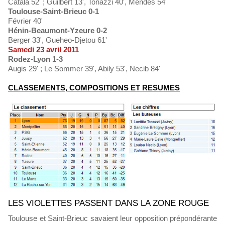
Catala 52' ; Guilbert 13', Tonazzi 40', Mendes 54'
Toulouse-Saint-Brieuc 0-1
Février 40'
Hénin-Beaumont-Yzeure 0-2
Berger 33', Gueheo-Djetou 61'
Samedi 23 avril 2011
Rodez-Lyon 1-3
Augis 29' ; Le Sommer 39', Abily 53', Necib 84'
CLASSEMENTS, COMPOSITIONS ET RESUMES
LES VIOLETTES PASSENT DANS LA ZONE ROUGE
Toulouse et Saint-Brieuc savaient leur opposition prépondérante