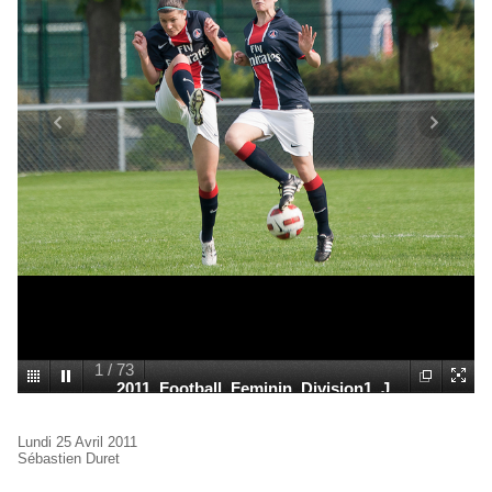
1
/
73
2011_Football_Feminin_Division1_J
20_0002.jpg
Lundi 25 Avril 2011
Sébastien Duret