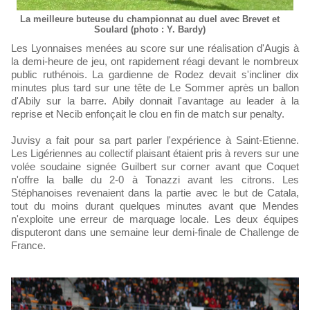
La meilleure buteuse du championnat au duel avec Brevet et
Soulard (photo : Y. Bardy)
Les Lyonnaises menées au score sur une réalisation d'Augis à
la demi-heure de jeu, ont rapidement réagi devant le nombreux
public ruthénois. La gardienne de Rodez devait s'incliner dix
minutes plus tard sur une tête de Le Sommer après un ballon
d'Abily sur la barre. Abily donnait l'avantage au leader à la
reprise et Necib enfonçait le clou en fin de match sur penalty.
Juvisy a fait pour sa part parler l'expérience à Saint-Etienne.
Les Ligériennes au collectif plaisant étaient pris à revers sur une
volée soudaine signée Guilbert sur corner avant que Coquet
n'offre la balle du 2-0 à Tonazzi avant les citrons. Les
Stéphanoises revenaient dans la partie avec le but de Catala,
tout du moins durant quelques minutes avant que Mendes
n'exploite une erreur de marquage locale. Les deux équipes
disputeront dans une semaine leur demi-finale de Challenge de
France.