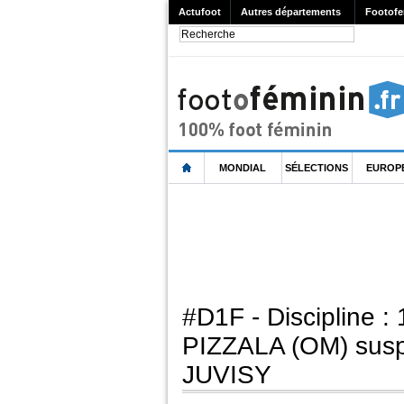
Actufoot
Autres départements
Footofe
MONDIAL
SÉLECTIONS
EUROP
#D1F - Discipline :
PIZZALA (OM) susp
JUVISY