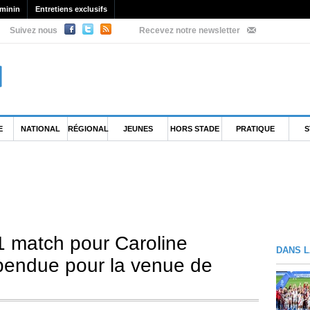
minin
Entretiens exclusifs
Suivez nous
Recevez notre newsletter
E
NATIONAL
RÉGIONAL
JEUNES
HORS STADE
PRATIQUE
S
 1 match pour Caroline
DANS L
endue pour la venue de