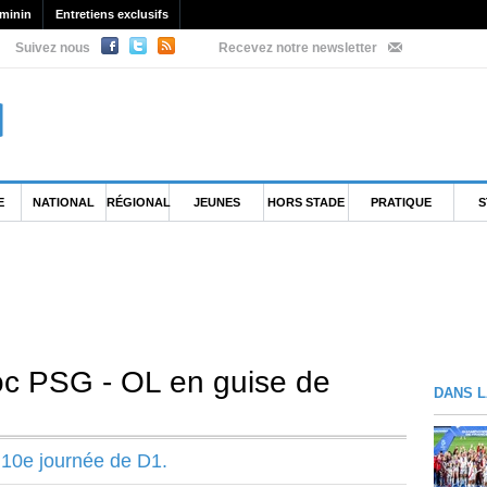
minin
Entretiens exclusifs
Suivez nous
Recevez notre newsletter
E
NATIONAL
RÉGIONAL
JEUNES
HORS STADE
PRATIQUE
S
oc PSG - OL en guise de
DANS L
 10e journée de D1.