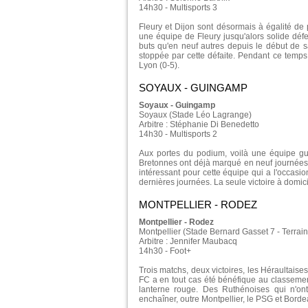
14h30 - Multisports 3
Fleury et Dijon sont désormais à égalité de
une équipe de Fleury jusqu'alors solide dé
buts qu'en neuf autres depuis le début de s
stoppée par cette défaite. Pendant ce temps
Lyon (0-5).
SOYAUX - GUINGAMP
Soyaux - Guingamp
Soyaux (Stade Léo Lagrange)
Arbitre : Stéphanie Di Benedetto
14h30 - Multisports 2
Aux portes du podium, voilà une équipe gui
Bretonnes ont déjà marqué en neuf journées 
intéressant pour cette équipe qui a l'occasio
dernières journées. La seule victoire à domi
MONTPELLIER - RODEZ
Montpellier - Rodez
Montpellier (Stade Bernard Gasset 7 - Terra
Arbitre : Jennifer Maubacq
14h30 - Foot+
Trois matchs, deux victoires, les Héraultais
FC a en tout cas été bénéfique au classement
lanterne rouge. Des Ruthénoises qui n'ont
enchaîner, outre Montpellier, le PSG et Borde