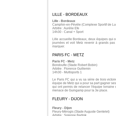
LILLE - BORDEAUX
Lille - Bordeaux
Camphin-en-Pévèle (Complexe Sportif de Lu
Arbitre : Aurélie Efe
14h30 - Canal + Sport
Lille accueille Bordeaux, deux équipes qui o
journées et voit Metz revenir à grands pas
marquer.
PARIS FC - METZ
Paris FC - Metz
Bondoufle (Stade Robert Bobin)
Arbitre : Florence Guillemin
14h30 - Multisports 1
Le Paris FC qui a vu sa série de trois victo
équipe de Metz qui a pour sa part gagner ses 
qui ont permis de relancer l'équipe lorrain
menace de Guingamp pour la 3e place.
FLEURY - DIJON
Fleury - Dijon
Fleury-Mérogis (Stade Auguste Gentelet)
Arbitre : Solenne Bartnik