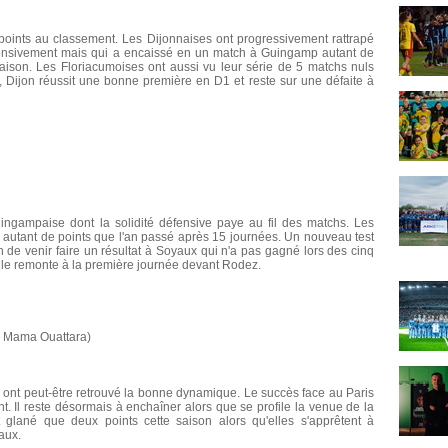
 points au classement. Les Dijonnaises ont progressivement rattrapé
fensivement mais qui a encaissé en un match à Guingamp autant de
aison. Les Floriacumoises ont aussi vu leur série de 5 matchs nuls
, Dijon réussit une bonne première en D1 et reste sur une défaite à
ngampaise dont la solidité défensive paye au fil des matchs. Les
autant de points que l'an passé après 15 journées. Un nouveau test
n de venir faire un résultat à Soyaux qui n'a pas gagné lors des cinq
cile remonte à la première journée devant Rodez.
in Mama Ouattara)
es ont peut-être retrouvé la bonne dynamique. Le succès face au Paris
. Il reste désormais à enchaîner alors que se profile la venue de la
 glané que deux points cette saison alors qu'elles s'apprêtent à
aux.