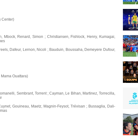
 Center)
 Mbock, Renard, Simon ; Christiansen, Fishlock, Henry, Kumagai,
mes
els, Dafeur, Lernon, Nicoli ; Bauduin, Boussaha, Demeyere Dufour,
in Mama Ouattara)
omanelli, Sembrant, Torrent ; Cayman, Le Bihan, Martinez, Torrecilla,
ir
ynet, Gouineau, Maetz, Magnin-Feysot, Trévisan ; Bussaglia, Dali-
homas