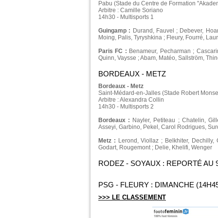
Pabu (Stade du Centre de Formation "Akadem
Arbitre : Camille Soriano
14h30 - Multisports 1
Guingamp :
Durand, Fauvel ; Debever, Hoar
Moing, Palis, Tyryshkina ; Fleury, Fourré, Lau
Paris FC :
Benameur, Pecharman ; Cascarino,
Quinn, Vaysse ; Abam, Matéo, Sallström, Thi
BORDEAUX - METZ
Bordeaux - Metz
Saint-Médard-en-Jalles (Stade Robert Mons
Arbitre : Alexandra Collin
14h30 - Multisports 2
Bordeaux :
Nayler, Petiteau ; Chatelin, Gil
Asseyi, Garbino, Pekel, Carol Rodrigues, Su
Metz :
Lerond, Viollaz ; Belkhiter, Dechilly
Godart, Rougemont ; Delie, Khelifi, Wenger
RODEZ - SOYAUX : REPORTÉ AU 
PSG - FLEURY : DIMANCHE (14H4
>>> LE CLASSEMENT