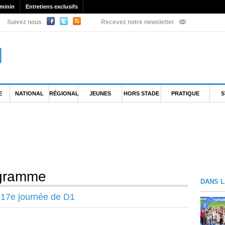
minin
Entretiens exclusifs
Suivez nous
Recevez notre newsletter
E
NATIONAL
RÉGIONAL
JEUNES
HORS STADE
PRATIQUE
S
ogramme
DANS L
 17e journée de D1