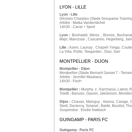
LYON - LILLE
Lyon - Lille
Décines-Charpieu (Stade Groupama Training
Arbitre : Maïka Vanderstichel
14h30 - Canal + Sport
Lyon :
Bouhaddi, Weiss ; Bronze, Buchanan,
Majri, Marozsan ; Cascarino, Hegerberg, Jai
Lille :
Azem, Launay ; Chapeh Yimga, Coutere
La Villa, Polito, Teegarden ; Diaz, Sarr
MONTPELLIER - DIJON
Montpellier - Dijon
Montpellier (Stade Bernard Gasset 7 - Terra
Arbitre : Jennifer Maubacq
14h30 - Foot+
Montpellier :
Murphy, x ; Karchaoui, Lakrar, R
Toletti ; Banusic, Gauvin, Jakobsson, Mondés
Dijon :
Chavas, Mainguy ; Awona, Carage, Cu
Storti, Declercq, Solanet ; Baldé, Bouillot, T
Suspendue : Elodie Nakkach
GUINGAMP - PARIS FC
Guingamp - Paris FC