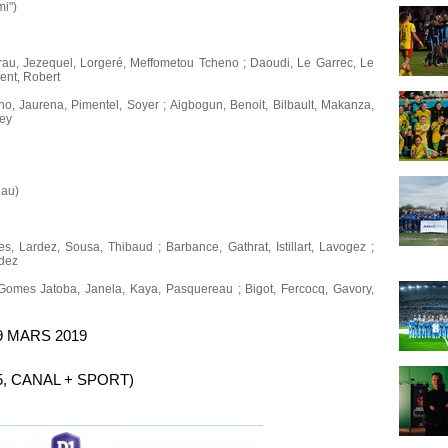
i")
au, Jezequel, Lorgeré, Meffometou Tcheno ; Daoudi, Le Garrec, Le
rent, Robert
 Jaurena, Pimentel, Soyer ; Aigbogun, Benoit, Bilbault, Makanza,
ney
eau)
les, Lardez, Sousa, Thibaud ; Barbance, Gathrat, Istillart, Lavogez ;
rdez
, Gomes Jatoba, Janela, Kaya, Pasquereau ; Bigot, Fercocq, Gavory,
9 MARS 2019
5, CANAL + SPORT)