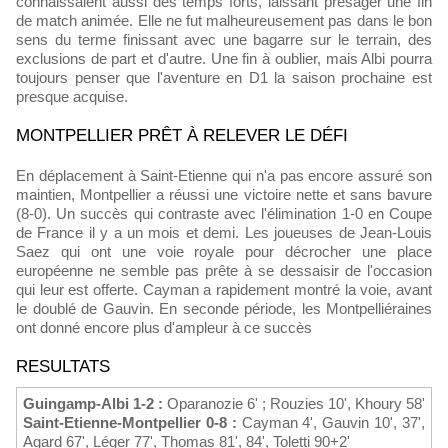
connaissaient aussi des temps forts, laissant présager une fin
de match animée. Elle ne fut malheureusement pas dans le bon
sens du terme finissant avec une bagarre sur le terrain, des
exclusions de part et d'autre. Une fin à oublier, mais Albi pourra
toujours penser que l'aventure en D1 la saison prochaine est
presque acquise.
MONTPELLIER PRÊT À RELEVER LE DÉFI
En déplacement à Saint-Etienne qui n'a pas encore assuré son
maintien, Montpellier a réussi une victoire nette et sans bavure
(8-0). Un succès qui contraste avec l'élimination 1-0 en Coupe
de France il y a un mois et demi. Les joueuses de Jean-Louis
Saez qui ont une voie royale pour décrocher une place
européenne ne semble pas prête à se dessaisir de l'occasion
qui leur est offerte. Cayman a rapidement montré la voie, avant
le doublé de Gauvin. En seconde période, les Montpelliéraines
ont donné encore plus d'ampleur à ce succès
RESULTATS
Guingamp-Albi 1-2 :
Oparanozie 6' ; Rouzies 10', Khoury 58'
Saint-Etienne-Montpellier 0-8 :
Cayman 4', Gauvin 10', 37',
Agard 67', Léger 77', Thomas 81', 84', Toletti 90+2'