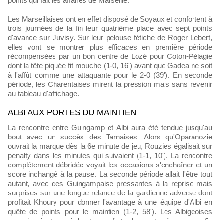
points qui fait les affaires de Marseille.
Les Marseillaises ont en effet disposé de Soyaux et confortent à
trois journées de la fin leur quatrième place avec sept points
d'avance sur Juvisy. Sur leur pelouse fétiche de Roger Lebert,
elles vont se montrer plus efficaces en première période
récompensées par un bon centre de Lozé pour Coton-Pélagie
dont la tête piquée fit mouche (1-0, 16') avant que Gadea ne soit
à l'affût comme une attaquante pour le 2-0 (39'). En seconde
période, les Charentaises mirent la pression mais sans revenir
au tableau d'affichage.
ALBI AUX PORTES DU MAINTIEN
La rencontre entre Guingamp et Albi aura été tendue jusqu'au
bout avec un succès des Tarnaises. Alors qu'Oparanozie
ouvrait la marque dès la 6e minute de jeu, Rouzies égalisait sur
penalty dans les minutes qui suivaient (1-1, 10'). La rencontre
complétement débridée voyait les occasions s'enchaîner et un
score inchangé à la pause. La seconde période allait l'être tout
autant, avec des Guingampaise pressantes à la reprise mais
surprises sur une longue relance de la gardienne adverse dont
profitait Khoury pour donner l'avantage à une équipe d'Albi en
quête de points pour le maintien (1-2, 58'). Les Albigeoises