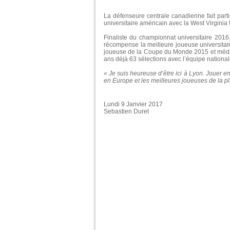
La défenseure centrale canadienne fait part
universitaire américain avec la West Virginia U
Finaliste du championnat universitaire 2
récompense la meilleure joueuse universita
joueuse de la Coupe du Monde 2015 et médai
ans déjà 63 sélections avec l’équipe nation
« Je suis heureuse d’être ici à Lyon. Jouer e
en Europe et les meilleures joueuses de la pl
Lundi 9 Janvier 2017
Sebastien Duret