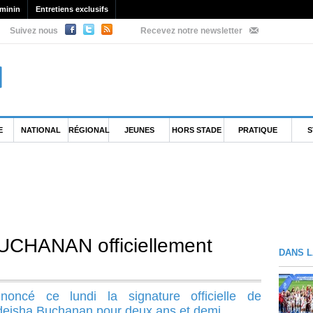
minin
Entretiens exclusifs
Suivez nous
Recevez notre newsletter
E
NATIONAL
RÉGIONAL
JEUNES
HORS STADE
PRATIQUE
S
UCHANAN officiellement
DANS L
oncé ce lundi la signature officielle de
adeisha Buchanan pour deux ans et demi.