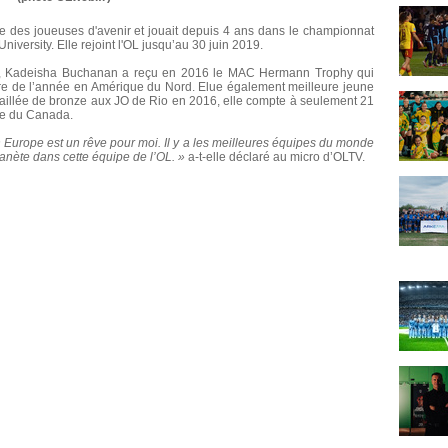
ie des joueuses d'avenir et jouait depuis 4 ans dans le championnat
niversity. Elle rejoint l'OL jusqu’au 30 juin 2019.
016, Kadeisha Buchanan a reçu en 2016 le MAC Hermann Trophy qui
ire de l’année en Amérique du Nord. Elue également meilleure jeune
llée de bronze aux JO de Rio en 2016, elle compte à seulement 21
ale du Canada.
n Europe est un rêve pour moi. Il y a les meilleures équipes du monde
anète dans cette équipe de l’OL. »
a-t-elle déclaré au micro d’OLTV.