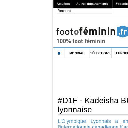
Actufoot
Autres départements
Footofe
MONDIAL
SÉLECTIONS
EUROP
#D1F - Kadeisha B
lyonnaise
L'Olympique Lyonnais a ann
l'internationale canadienne K