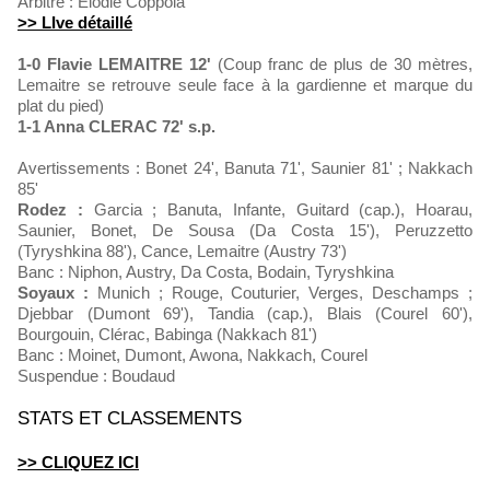
Arbitre : Elodie Coppola
>> LIve détaillé
1-0 Flavie LEMAITRE 12'
(Coup franc de plus de 30 mètres,
Lemaitre se retrouve seule face à la gardienne et marque du
plat du pied)
1-1 Anna CLERAC 72' s.p.
Avertissements : Bonet 24', Banuta 71', Saunier 81' ; Nakkach
85'
Rodez :
Garcia ; Banuta, Infante, Guitard (cap.), Hoarau,
Saunier, Bonet, De Sousa (Da Costa 15'), Peruzzetto
(Tyryshkina 88'), Cance, Lemaitre (Austry 73')
Banc : Niphon, Austry, Da Costa, Bodain, Tyryshkina
Soyaux :
Munich ; Rouge, Couturier, Verges, Deschamps ;
Djebbar (Dumont 69'), Tandia (cap.), Blais (Courel 60'),
Bourgouin, Clérac, Babinga (Nakkach 81')
Banc : Moinet, Dumont, Awona, Nakkach, Courel
Suspendue : Boudaud
STATS ET CLASSEMENTS
>> CLIQUEZ ICI