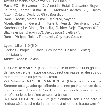
Avertissements : Makanza 53' ; Le Bihan 59'
Paris FC :
Benameur ; De Almeida, Butel, Cascarino, Soyer ;
Jaurena, Lahmari (Otaki 81') ; Makanza (Matéo 60'), Thiney
(cap.), Catala (Declercq 68') ; Bourdieu
Banc : Deville, Matéo, Otaki, Declercq, Vaysse
Montpellier :
Gérard ; Torrent, Agard, Sembrant (cap.),
Karchaoui ; Le Bihan, Torrecilla, Dekker, Veje (Cayman 61') ;
Blackstenius (Gauvin 86'), Jakobsson (Toletti 77').
Banc : Philippe, Toletti, Romanelli, Cayman, Gauvin
Lyon - Lille : 6-0 (5-0)
Décines-Charpieu (Stade Groupama Training Center) - 935
spectateurs
Arbitre : Anaëlle Loidon
1-0 Camille ABILY 7'
(Coup franc à 16 m décalé sur la gauche
de l'arc de cercle frappé du droit direct qui passe au dessus du
mur et retombe au premier poteau)
2-0 Shanice VAN DE SANDEN 9'
(Hegerberg lance Le
Sommer côté gauche qui déborde et centre pour la reprise de la
tête plein axe de van de Sanden. Launay touche mais ne peut
empêcher le ballon d'entrer sous la barre)
3-0 Ada HEGERBERG 17'
(Le Sommer sert Hegerberg à
l'entrée côté gauche de la surface qui place une frappe croisée