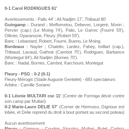
0-1 Carol RODRIGUES 61'
Avertissements : Palis 44' ; Ali Nadjim 17', Thibaud 80'
Guingamp :
Durand ; Meffometou, Debever, Lorgeré, Morin ;
Pervier (cap.) (Le Moing 74'), Palis, Le Garrec (Fourré 59'),
Ollivier, Oparanozie, Fleury (Robert 59').
Banc : Lebastard, Robert, Fourre, Bueno, Le Moing.
Bordeaux :
Nayler ; Chatelin, Lardez, Fahey, Istillart (cap.),
Thibaud, Lavaud, Gathrat (Cambot 75'), Rodrigues, Barbance
(Montegut 84'), Ali Nadjim (Bornes 70').
Banc : Nadal, Bornes, Cambot, Karchouni, Montegut
Fleury - PSG : 0-2 (0-1)
Fleury-Mérogis (Stade Auguste Gentelet) - 683 spectateurs
Arbitre : Camille Soriano
0-1 Léonie MULTARI csc 11'
(Centre de Formiga dévié contre
son camp par Multari)
0-2 Marie-Laure DELIE 57'
(Corner de Hermoso, Gignoux est
lobée, et Delie reprend du droit à bout portant au second poteau)
Aucun avertissement
Fleury :
Gignoux ; Coudon, Sissoko, Multari, Butel, Corboz