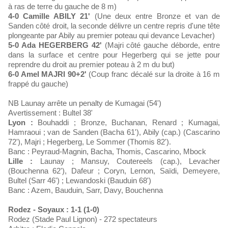
à ras de terre du gauche de 8 m)
4-0 Camille ABILY 21'
(Une deux entre Bronze et van de
Sanden côté droit, la seconde délivre un centre repris d'une tête
plongeante par Abily au premier poteau qui devance Levacher)
5-0 Ada HEGERBERG 42'
(Majri côté gauche déborde, entre
dans la surface et centre pour Hegerberg qui se jette pour
reprendre du droit au premier poteau à 2 m du but)
6-0 Amel MAJRI 90+2'
(Coup franc décalé sur la droite à 16 m
frappé du gauche)
NB Launay arrête un penalty de Kumagai (54')
Avertissement : Bultel 38'
Lyon :
Bouhaddi ; Bronze, Buchanan, Renard ; Kumagai,
Hamraoui ; van de Sanden (Bacha 61'), Abily (cap.) (Cascarino
72'), Majri ; Hegerberg, Le Sommer (Thomis 82').
Banc : Peyraud-Magnin, Bacha, Thomis, Cascarino, Mbock
Lille :
Launay ; Mansuy, Coutereels (cap.), Levacher
(Bouchenna 62'), Dafeur ; Coryn, Lernon, Saïdi, Demeyere,
Bultel (Sarr 46') ; Lewandoski (Bauduin 68')
Banc : Azem, Bauduin, Sarr, Davy, Bouchenna
Rodez - Soyaux : 1-1 (1-0)
Rodez (Stade Paul Lignon) - 272 spectateurs