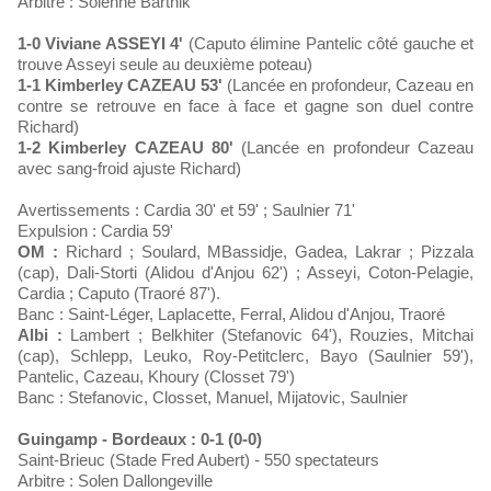
Arbitre : Solenne Bartnik
1-0 Viviane ASSEYI 4'
(Caputo élimine Pantelic côté gauche et
trouve Asseyi seule au deuxième poteau)
1-1 Kimberley CAZEAU 53'
(Lancée en profondeur, Cazeau en
contre se retrouve en face à face et gagne son duel contre
Richard)
1-2 Kimberley CAZEAU 80'
(Lancée en profondeur Cazeau
avec sang-froid ajuste Richard)
Avertissements : Cardia 30' et 59' ; Saulnier 71'
Expulsion : Cardia 59'
OM :
Richard ; Soulard, MBassidje, Gadea, Lakrar ; Pizzala
(cap), Dali-Storti (Alidou d'Anjou 62') ; Asseyi, Coton-Pelagie,
Cardia ; Caputo (Traoré 87').
Banc : Saint-Léger, Laplacette, Ferral, Alidou d'Anjou, Traoré
Albi :
Lambert ; Belkhiter (Stefanovic 64'), Rouzies, Mitchai
(cap), Schlepp, Leuko, Roy-Petitclerc, Bayo (Saulnier 59'),
Pantelic, Cazeau, Khoury (Closset 79')
Banc : Stefanovic, Closset, Manuel, Mijatovic, Saulnier
Guingamp - Bordeaux : 0-1 (0-0)
Saint-Brieuc (Stade Fred Aubert) - 550 spectateurs
Arbitre : Solen Dallongeville