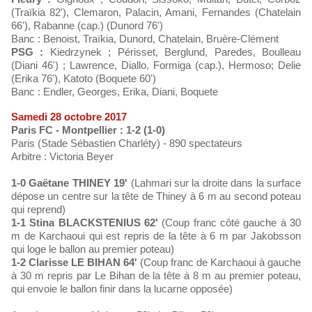
(Traïkia 82'), Clemaron, Palacin, Amani, Fernandes (Chatelain
66'), Rabanne (cap.) (Dunord 76')
Banc : Benoist, Traïkia, Dunord, Chatelain, Bruère-Clément
PSG :
Kiedrzynek ; Périsset, Berglund, Paredes, Boulleau
(Diani 46') ; Lawrence, Diallo, Formiga (cap.), Hermoso; Delie
(Erika 76'), Katoto (Boquete 60')
Banc : Endler, Georges, Erika, Diani, Boquete
Samedi 28 octobre 2017
Paris FC - Montpellier : 1-2 (1-0)
Paris (Stade Sébastien Charléty) - 890 spectateurs
Arbitre : Victoria Beyer
1-0 Gaëtane THINEY 19'
(Lahmari sur la droite dans la surface
dépose un centre sur la tête de Thiney à 6 m au second poteau
qui reprend)
1-1 Stina BLACKSTENIUS 62'
(Coup franc côté gauche à 30
m de Karchaoui qui est repris de la tête à 6 m par Jakobsson
qui loge le ballon au premier poteau)
1-2 Clarisse LE BIHAN 64'
(Coup franc de Karchaoui à gauche
à 30 m repris par Le Bihan de la tête à 8 m au premier poteau,
qui envoie le ballon finir dans la lucarne opposée)