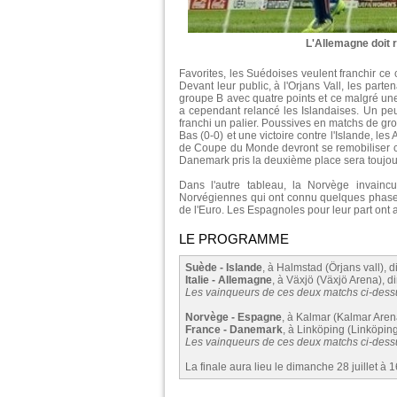
L'Allemagne doit r
Favorites, les Suédoises veulent franchir ce
Devant leur public, à l'Orjans Vall, les parte
groupe B avec quatre points et ce malgré une
a cependant relancé les Islandaises. Un peu 
franchi un palier. Poussives en matchs de gro
Bas (0-0) et une victoire contre l'Islande, le
de Coupe du Monde devront se remobiliser contr
Danemark pris la deuxième place sera toujo
Dans l'autre tableau, la Norvège invainc
Norvégiennes qui ont connu quelques phases fi
de l'Euro. Les Espagnoles pour leur part ont att
LE PROGRAMME
Suède - Islande
, à Halmstad (Örjans vall), 
Italie - Allemagne
, à Växjö (Växjö Arena), d
Les vainqueurs de ces deux matchs ci-dessus
Norvège - Espagne
, à Kalmar (Kalmar Arena
France - Danemark
, à Linköping (Linköping
Les vainqueurs de ces deux matchs ci-dessus
La finale aura lieu le dimanche 28 juillet à