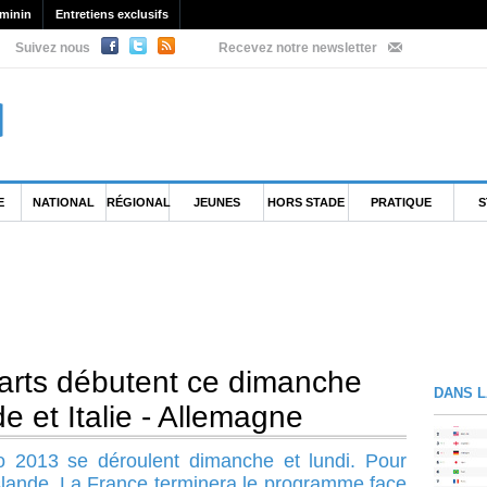
minin
Entretiens exclusifs
Suivez nous
Recevez notre newsletter
E
NATIONAL
RÉGIONAL
JEUNES
HORS STADE
PRATIQUE
S
arts débutent ce dimanche
DANS L
e et Italie - Allemagne
ro 2013 se déroulent dimanche et lundi. Pour
Islande. La France terminera le programme face