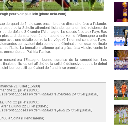
éagir pour voir plus loin (photo uefa.com)
 cap de quart de finale sans encombres ce dimanche face à l'Islande.
naires de Lotta Schelin affrontent l'Islande, qui a terminé troisième du
 lourde défaite 3-0 contre l'Allemagne. Le succès face aux Pays-Bas
plus tard, dans la journée, on attend de voir si l'Allemagne a enfin
upe avec une défaite contre la Norvège (0-1), un nul contre les Pays-
s Allemandes qui avaient déjà connu une élimination en quart de finale
e l'Italie. La formation italienne qui a grâce à sa victoire contre le
urs emmenée par Patrizia Panico.
ue rencontrera l'Espagne, bonne surprise de la compétition. Les
nales difficiles ont affiché de la solidité défensive depuis le début
eint leur objectif qui étaient de franchir ce premier tour.
dimanche 21 juillet (15h00)
imanche 21 juillet (18h00)
 seront opposés en demi-finales le mercredi 24 juillet (20h30)
), lundi 22 juillet (18h00)
 Arena), lundi 22 juillet (20h45)
 seront opposés en demi-finales le jeudi 25 juillet (20h30)
 16h00 à Solna (Friendsarena)