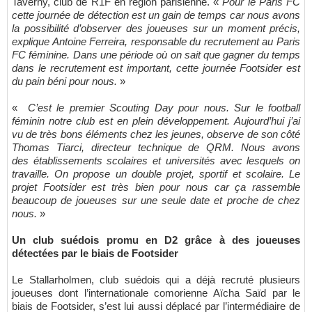
Taverny, club de R1F en région parisienne. «
Pour le Paris FC
cette journée de détection est un gain de temps car nous avons
la possibilité d’observer des joueuses sur un moment précis,
explique Antoine Ferreira, responsable du recrutement au Paris
FC féminine. Dans une période où on sait que gagner du temps
dans le recrutement est important, cette journée Footsider est
du pain béni pour nous.
»
«
C’est le premier Scouting Day pour nous. Sur le football
féminin notre club est en plein développement. Aujourd’hui j’ai
vu de très bons éléments chez les jeunes, observe de son côté
Thomas Tiarci, directeur technique de QRM. Nous avons
des établissements scolaires et universités avec lesquels on
travaille. On propose un double projet, sportif et scolaire. Le
projet Footsider est très bien pour nous car ça rassemble
beaucoup de joueuses sur une seule date et proche de chez
nous.
»
Un club suédois promu en D2 grâce à des joueuses
détectées par le biais de Footsider
Le Stallarholmen, club suédois qui a déjà recruté plusieurs
joueuses dont l’internationale comorienne Aïcha Saïd par le
biais de Footsider, s’est lui aussi déplacé par l’intermédiaire de