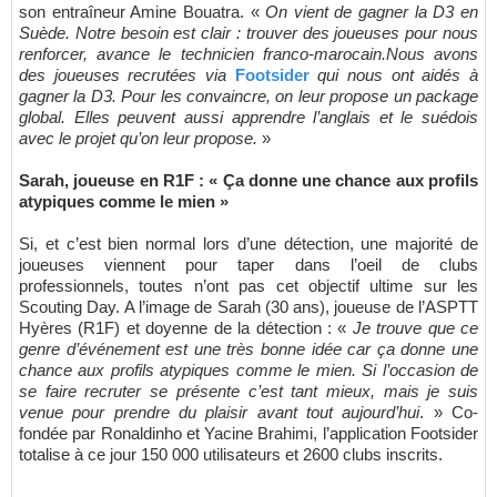
son entraîneur Amine Bouatra. «
On vient de gagner la D3 en
Suède. Notre besoin est clair : trouver des joueuses pour nous
renforcer, avance le technicien franco-marocain.Nous avons
des joueuses recrutées via
Footsider
qui nous ont aidés à
gagner la D3. Pour les convaincre, on leur propose un package
global. Elles peuvent aussi apprendre l’anglais et le suédois
avec le projet qu’on leur propose.
»
Sarah, joueuse en R1F : « Ça donne une chance aux profils
atypiques comme le mien »
Si, et c’est bien normal lors d’une détection, une majorité de
joueuses viennent pour taper dans l’oeil de clubs
professionnels, toutes n’ont pas cet objectif ultime sur les
Scouting Day. A l’image de Sarah (30 ans), joueuse de l’ASPTT
Hyères (R1F) et doyenne de la détection : «
Je trouve que ce
genre d’événement est une très bonne idée car ça donne une
chance aux profils atypiques comme le mien. Si l’occasion de
se faire recruter se présente c’est tant mieux, mais je suis
venue pour prendre du plaisir avant tout aujourd’hui
. » Co-
fondée par Ronaldinho et Yacine Brahimi, l’application Footsider
totalise à ce jour 150 000 utilisateurs et 2600 clubs inscrits.