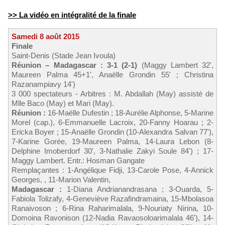
>> La vidéo en intégralité de la finale
Samedi 8 août 2015
Finale
Saint-Denis (Stade Jean Ivoula)
Réunion – Madagascar : 3-1 (2-1)
(Maggy Lambert 32',
Maureen Palma 45+1', Anaëlle Grondin 55' ; Christina
Razanampiavy 14')
3 000 spectateurs - Arbitres : M. Abdallah (May) assisté de
Mlle Baco (May) et Mari (May).
Réunion :
16-Maëlle Dufestin ; 18-Aurélie Alphonse, 5-Marine
Morel (cap.), 6-Emmanuelle Lacroix, 20-Fanny Hoarau ; 2-
Ericka Boyer ; 15-Anaëlle Grondin (10-Alexandra Salvan 77'),
7-Karine Gorée, 19-Maureen Palma, 14-Laura Lebon (8-
Delphine Imoberdorf 30', 3-Nathalie Zakyi Soule 84') ; 17-
Maggy Lambert. Entr.: Hosman Gangate
Remplaçantes : 1-Angélique Fidji, 13-Carole Pose, 4-Annick
Georges, , 11-Marion Valentin,
Madagascar :
1-Diana Andrianandrasana ; 3-Ouarda, 5-
Fabiola Tolizafy, 4-Geneviève Razafindramaina, 15-Mbolasoa
Ranaivoson ; 6-Rina Raharimalala, 9-Nouriaty Nirina, 10-
Domoina Ravonison (12-Nadia Ravaosoloarimalala 46'), 14-