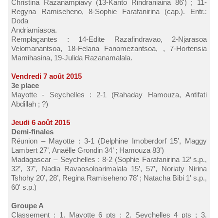
Christina Razanampiavy (13-Kanto Rindraniaina 86') ; 11-
Regyna Ramiseheno, 8-Sophie Farafanirina (cap.). Entr.:
Doda
Andriamiasoa.
Remplaçantes : 14-Edite Razafindravao, 2-Njarasoa
Velomanantsoa, 18-Felana Fanomezantsoa, , 7-Hortensia
Mamihasina, 19-Julida Razanamalala.
Vendredi 7 août 2015
3e place
Mayotte - Seychelles : 2-1 (Rahaday Hamouza, Antifati
Abdillah ; ?)
Jeudi 6 août 2015
Demi-finales
Réunion – Mayotte : 3-1 (Delphine Imoberdorf 15’, Maggy
Lambert 27’, Anaëlle Grondin 34’ ; Hamouza 83’)
Madagascar – Seychelles : 8-2 (Sophie Farafanirina 12’ s.p.,
32’, 37’, Nadia Ravaosoloarimalala 15’, 57’, Noriaty Nirina
Tshohy 20’, 28’, Regina Ramiseheno 78’ ; Natacha Bibi 1' s.p.,
60' s.p.)
Groupe A
Classement : 1. Mayotte 6 pts ; 2. Seychelles 4 pts ; 3.