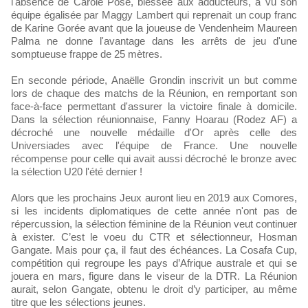
l'absence de Carole Posé, blessée aux adducteurs, a vu son
équipe égalisée par Maggy Lambert qui reprenait un coup franc
de Karine Gorée avant que la joueuse de Vendenheim Maureen
Palma ne donne l'avantage dans les arrêts de jeu d'une
somptueuse frappe de 25 mètres.
En seconde période, Anaëlle Grondin inscrivit un but comme
lors de chaque des matchs de la Réunion, en remportant son
face-à-face permettant d'assurer la victoire finale à domicile.
Dans la sélection réunionnaise, Fanny Hoarau (Rodez AF) a
décroché une nouvelle médaille d'Or après celle des
Universiades avec l'équipe de France. Une nouvelle
récompense pour celle qui avait aussi décroché le bronze avec
la sélection U20 l'été dernier !
Alors que les prochains Jeux auront lieu en 2019 aux Comores,
si les incidents diplomatiques de cette année n'ont pas de
répercussion, la sélection féminine de la Réunion veut continuer
à exister. C’est le voeu du CTR et sélectionneur, Hosman
Gangate. Mais pour ça, il faut des échéances. La Cosafa Cup,
compétition qui regroupe les pays d’Afrique australe et qui se
jouera en mars, figure dans le viseur de la DTR. La Réunion
aurait, selon Gangate, obtenu le droit d’y participer, au même
titre que les sélections jeunes.