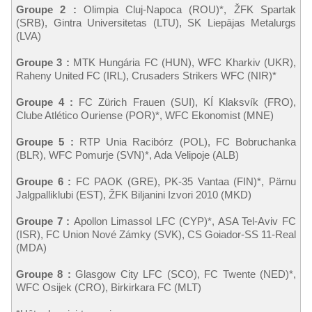
Groupe 2 :
Olimpia Cluj-Napoca (ROU)*, ŽFK Spartak
(SRB), Gintra Universitetas (LTU), SK Liepājas Metalurgs
(LVA)
Groupe 3 :
MTK Hungária FC (HUN), WFC Kharkiv (UKR),
Raheny United FC (IRL), Crusaders Strikers WFC (NIR)*
Groupe 4 :
FC Zürich Frauen (SUI), KÍ Klaksvík (FRO),
Clube Atlético Ouriense (POR)*, WFC Ekonomist (MNE)
Groupe 5 :
RTP Unia Racibórz (POL), FC Bobruchanka
(BLR), WFC Pomurje (SVN)*, Ada Velipoje (ALB)
Groupe 6 :
FC PAOK (GRE), PK-35 Vantaa (FIN)*, Pärnu
Jalgpalliklubi (EST), ŽFK Bilјanini Izvori 2010 (MKD)
Groupe 7 :
Apollon Limassol LFC (CYP)*, ASA Tel-Aviv FC
(ISR), FC Union Nové Zámky (SVK), CS Goiador-SS 11-Real
(MDA)
Groupe 8 :
Glasgow City LFC (SCO), FC Twente (NED)*,
WFC Osijek (CRO), Birkirkara FC (MLT)