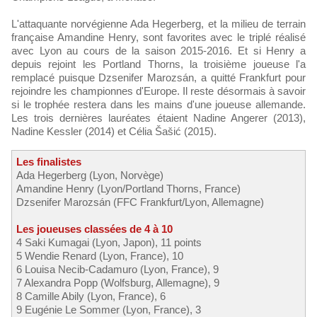
L'attaquante norvégienne Ada Hegerberg, et la milieu de terrain
française Amandine Henry, sont favorites avec le triplé réalisé
avec Lyon au cours de la saison 2015-2016. Et si Henry a
depuis rejoint les Portland Thorns, la troisième joueuse l'a
remplacé puisque Dzsenifer Marozsán, a quitté Frankfurt pour
rejoindre les championnes d'Europe. Il reste désormais à savoir
si le trophée restera dans les mains d'une joueuse allemande.
Les trois dernières lauréates étaient Nadine Angerer (2013),
Nadine Kessler (2014) et Célia Šašić (2015).
Les finalistes
Ada Hegerberg (Lyon, Norvège)
Amandine Henry (Lyon/Portland Thorns, France)
Dzsenifer Marozsán (FFC Frankfurt/Lyon, Allemagne)
Les joueuses classées de 4 à 10
4 Saki Kumagai (Lyon, Japon), 11 points
5 Wendie Renard (Lyon, France), 10
6 Louisa Necib-Cadamuro (Lyon, France), 9
7 Alexandra Popp (Wolfsburg, Allemagne), 9
8 Camille Abily (Lyon, France), 6
9 Eugénie Le Sommer (Lyon, France), 3