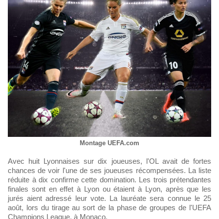
Montage UEFA.com
Avec huit Lyonnaises sur dix joueuses, l'OL avait de fortes
chances de voir l'une de ses joueuses récompensées. La liste
réduite à dix confirme cette domination. Les trois prétendantes
finales sont en effet à Lyon ou étaient à Lyon, après que les
jurés aient adressé leur vote. La lauréate sera connue le 25
août, lors du tirage au sort de la phase de groupes de l'UEFA
Champions League, à Monaco.