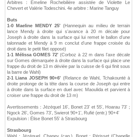
Arbitres : Emeline Rochebilière assistée de Violette Le
Chevert et Valérie Todeschini. 4e arbitre : Marine Tanguy
Buts
1-0 Maeline MENDY 25'
(Hannequin au milieu de terrain
lance Mendy à droite qui s'avance à 20 m décale pour
Joseph à droite dans la surface qui lui remet le ballon d'une
talonnade et Mendy à 9 m conclut d'une frappe croisée du
droit dans le petit filet opposé)
1-1 Mélissa GOMES 72'
(Corboz à 22 m dans l'axe décale
sur Gomes démarquée à droite dans la surface qui place une
frappe du droit de 13 m déviée par la cuisse de 6 qui finit sous
la barre de Wahl)
2-1 Liana JOSEPH 90+6'
(Relance de Wahl, Tchakounté à
droite prolonge de la tête dans la course de Joseph qui entre
à droite dans la surface en duel avec Maoulida et parvient à
croiser une frappe du droit de 13 m)
Avertissements : Jézéquel 16', Bonet 23' et 55', Hoarau 73' ;
Ngock 26', Gomes 73', Swierot 90+1', Rufié (entr.) 90+4'
Expulsion : Élise Bonet 55' à Strasbourg
Strasbourg
Wahl ; Jézéquel, Chaney (cap.), Bonet ; Périsset (Chapelle