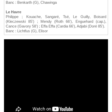
Banc : Benkarth (G), Chawinga
Le Havre
Philippe ; Kouache, Sangaré, Tsé, Le Guilly, Boisard
(Kleczewski 85') ; Mendy (Roth 66'), Enguehard (cap.),
Cance (Gavory 58') ; Effa Effa (Cardia 66'), Adjabi (Doré 85').
Banc : Lichtfus (G), Elisor