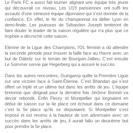
Le Paris FC a aussi fait tourner alignant une équipe très jeune
qui découvrait ce niveau. Les U19 parisiennes ont suffi les
assauts d'une sérieuse équipe dijonnaise qui s'est donnée de la
confiance. En effet, le 4e du championnat ira défier Lyon en
demi-finale. Les joueuses de Sébastien Joseph tenteront de
faire douter le leader de la saison régulière qui n'a plus que ce
trophée a décroché cette saison.
Eliminé de la Ligue des Champions, l'OL féminin a dû attendre
la seconde période pour trouver la faille face au Havre avec un
but de Däbritz sur le terrain de Bourgoin-Jallieu. C'est ensuite
Le Sommer servie par Hegerberg qui a assuré le succès.
Dans les autres rencontres, Guingamp quitte la Première Ligue
sur une victoire face à Saint-Étienne. C'est Bhandari qui s'est
offert un triplé et un ultime but dans les arrêts de jeu. L'équipe
bretonne que dirigeait pour la dernière fois Jérôme Bonnet va
devoir rebondir. Enfin Fleury et Montpellier qui lorgnaient en
début de saison sur la 4e place ont échoué dans ce domaine
c'est la 5e place qu'ils se disputaient. Si Montpellier s'est
imposé et est revenu à la hauteur de son adversaire avec un
succès dans les arrêts de jeu, il aurait fallu un deuxième but
pour prendre la 5e place.