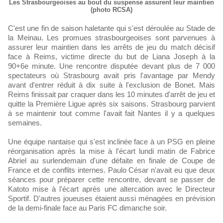
Les Strasbourgeoises au bout du suspense assurent leur maintien
(photo RCSA)
C'est une fin de saison haletante qui s'est déroulée au Stade de
la Meinau. Les promues strasbourgeoises sont parvenues à
assurer leur maintien dans les arrêts de jeu du match décisif
face à Reims, victime directe du but de Liana Joseph à la
90+6e minute. Une rencontre disputée devant plus de 7 000
spectateurs où Strasbourg avait pris l'avantage par Mendy
avant d'entrer réduit à dix suite à l'exclusion de Bonet. Mais
Reims finissait par craquer dans les 10 minutes d'arrêt de jeu et
quitte la Première Ligue après six saisons. Strasbourg parvient
à se maintenir tout comme l'avait fait Nantes il y a quelques
semaines.
Une équipe nantaise qui s'est inclinée face à un PSG en pleine
réorganisation après la mise à l'écart lundi matin de Fabrice
Abriel au surlendemain d'une défaite en finale de Coupe de
France et de conflits internes. Paulo César n'avait eu que deux
séances pour préparer cette rencontre, devant se passer de
Katoto mise à l'écart après une altercation avec le Directeur
Sportif. D'autres joueuses étaient aussi ménagées en prévision
de la demi-finale face au Paris FC dimanche soir.