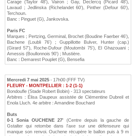
Carage (Taylor 48'), Vairon ; Gay, Declercq (Picard 48'),
Lavaud ; Jedlinska (Richelandet 60'), Pinther (Defour 60'),
Terchoun.
Banc : Pinguet (G), Jankovska.
Paris FC
Marques ; Pertzing, Germinal, Brochet (Boudine Faerber 46'),
Bachene (Loubli 76') ; Guppillotte Bulver, Hunter (cap.)
(Girard 57'), Roche-Dufour (Moutombi 75'), El Ghazouani ;
Amessis (Boullonnois 90') ; Mustière.
Banc : Demarest Pouplet (G), Bensefia
Mercredi 7 mai 2025
- 17h00 (FFF TV)
FLEURY - MONTPELLIER : 1-2 (1-1)
Bondoufle (Stade Robert Bobin) - 313 spectateurs
Arbitres : Élisa Daupeux assistée de Clémentine Dubreil et
Enola Lluch. 4e arbitre : Amandine Bouchard
Buts
0-1 Sonia OUCHENE 27'
(Centre depuis la gauche de
Gstalter qui retombe dans l'axe sur une défenseure qui
manque son renvoi. Ouchene récupère le ballon puis à 9 m