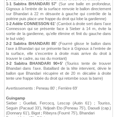
1-1 Sabitra BHANDARI 57'
(Sur une balle en profondeur,
Gignoux à l'entrée de la surface renvoie le ballon directement
sur Bhandari à 22 m désaxée à gauche qui contrôle de la
poitrine puis place une frappe du droit qui lobe la gardienne)
1-2 Adèle CONNESSON 61'
(Cambot à droite sert dans l'axe
Connesson qui se présente face à Sieber à 14 m, évite la
sortie de la gardienne, qu'elle élimine et finit du gauche dans
le but vide)
2-2 Sabitra BHANDARI 85'
(Fourrré glisse le ballon dans
l'axe à Bhandari qui se présente face à Gignoux à l'entrée de
la surface, elle s'excentre à droite mais arrive du droit à
trouver le cadre, au ras du montant)
3-2 Sabitra BHANDARI 90+5'
(Touriss tente de trouver
Bhandari dans l'axe. Bataillard de la tête intervient, dévie le
ballon que Bhandari récupère et de 20 m décalée à droite
tente une frappe lobée du droit qui retombe sous la barre)
Avertissements : Peneau 80' ; Ferrière 69'
Guingamp
Sieber ; Guellati, Fercocq, Lescop (Autin 61') ; Touriss,
Seguin (Pacaud 33'), Ndjoah Eto (Peneau 75'), Daoudi (cap.)
(Donnary 61'), Bigot ; Ribeyra (Fourré 75'), Bhandari