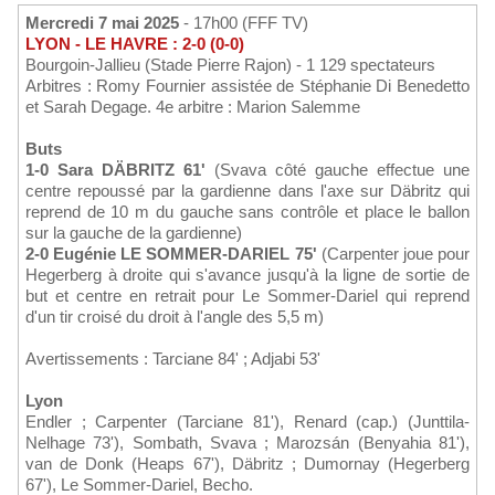
Mercredi 7 mai 2025
- 17h00 (FFF TV)
LYON - LE HAVRE : 2-0 (0-0)
Bourgoin-Jallieu (Stade Pierre Rajon) - 1 129 spectateurs
Arbitres : Romy Fournier assistée de Stéphanie Di Benedetto
et Sarah Degage. 4e arbitre : Marion Salemme
Buts
1-0 Sara DÄBRITZ 61'
(Svava côté gauche effectue une
centre repoussé par la gardienne dans l'axe sur Däbritz qui
reprend de 10 m du gauche sans contrôle et place le ballon
sur la gauche de la gardienne)
2-0 Eugénie LE SOMMER-DARIEL 75'
(Carpenter joue pour
Hegerberg à droite qui s'avance jusqu'à la ligne de sortie de
but et centre en retrait pour Le Sommer-Dariel qui reprend
d'un tir croisé du droit à l'angle des 5,5 m)
Avertissements : Tarciane 84' ; Adjabi 53'
Lyon
Endler ; Carpenter (Tarciane 81'), Renard (cap.) (Junttila-
Nelhage 73'), Sombath, Svava ; Marozsán (Benyahia 81'),
van de Donk (Heaps 67'), Däbritz ; Dumornay (Hegerberg
67'), Le Sommer-Dariel, Becho.