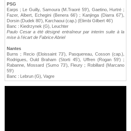
PSG
Earps ; Le Guilly, Samoura (M.Traoré 59'), Gaetino, Hurtré ;
Fazer, Albert, Echegini (Benera 66') ; Kanjinga (Diarra 67'),
Dorsin (Dudek 80'), Karchaoui (cap.) (Elimbi Gilbert 46')
Banc : Kiedrzynek (G), Leuchter
Paulo Cesar a été désigné entraîneur par interim suite à la
mise à l'écart de Fabrice Abriel
Nantes
Burns ; Recio (Eloissaint 73'), Pasquereau, Cosson (cap.),
Rodrigues, Ould Braham (Storti 45'), Uffren (Rogan 59') ;
Rabanne, Mossard (Sumo 73'), Fleury ; Robillard (Marcano
59')
Banc : Lebrun (G), Vagre