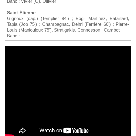
Banc : Vivier (G), Ollivier
Saint-Étienne
Gignoux (cap.) (Templier 84') ; Bogi, Martinez, Bataillard,
Tapia (Job 75') ; Champagnac, Dehri (Ferrière 60') ; Pierre-
Louis (Maniouloux 75'), Stratigakis, Connesson ; Cambot
Banc : -