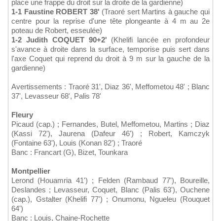
place une frappe du droit sur la droite de la gardienne)
1-1 Faustine ROBERT 38'
(Traoré sert Martins à gauche qui
centre pour la reprise d'une tête plongeante à 4 m au 2e
poteau de Robert, esseulée)
1-2 Judith COQUET 90+2'
(Khelifi lancée en profondeur
s'avance à droite dans la surface, temporise puis sert dans
l'axe Coquet qui reprend du droit à 9 m sur la gauche de la
gardienne)
Avertissements : Traoré 31', Diaz 36', Meffometou 48' ; Blanc
37', Levasseur 68', Palis 78'
Fleury
Picaud (cap.) ; Fernandes, Butel, Meffometou, Martins ; Diaz
(Kassi 72'), Jaurena (Dafeur 46') ; Robert, Kamczyk
(Fontaine 63'), Louis (Konan 82') ; Traoré
Banc : Francart (G), Bizet, Tounkara
Montpellier
Lerond (Houamria 41') ; Felden (Rambaud 77'), Boureille,
Deslandes ; Levasseur, Coquet, Blanc (Palis 63'), Ouchene
(cap.), Gstalter (Khelifi 77') ; Onumonu, Ngueleu (Rouquet
64')
Banc : Louis, Chaine-Rochette