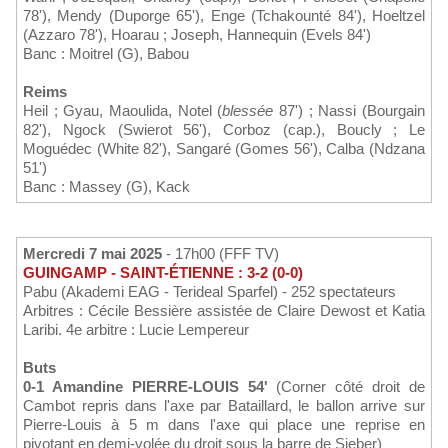
78'), Mendy (Duporge 65'), Enge (Tchakounté 84'), Hoeltzel
(Azzaro 78'), Hoarau ; Joseph, Hannequin (Evels 84')
Banc : Moitrel (G), Babou
Reims
Heil ; Gyau, Maoulida, Notel (
blessée
87') ; Nassi (Bourgain
82'), Ngock (Swierot 56'), Corboz (cap.), Boucly ; Le
Moguédec (White 82'), Sangaré (Gomes 56'), Calba (Ndzana
51')
Banc : Massey (G), Kack
Mercredi 7 mai 2025
- 17h00 (FFF TV)
GUINGAMP - SAINT-ÉTIENNE : 3-2 (0-0)
Pabu (Akademi EAG - Terideal Sparfel) - 252 spectateurs
Arbitres : Cécile Bessière assistée de Claire Dewost et Katia
Laribi. 4e arbitre : Lucie Lempereur
Buts
0-1 Amandine PIERRE-LOUIS 54'
(Corner côté droit de
Cambot repris dans l'axe par Bataillard, le ballon arrive sur
Pierre-Louis à 5 m dans l'axe qui place une reprise en
pivotant en demi-volée du droit sous la barre de Sieber)