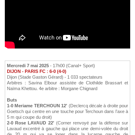
Mercredi 7 mai 2025
- 17h00 (Canal+ Sport)
DIJON - PARIS FC : 6-0 (4-0)
Dijon (Stade Gaston Gérard) - 1 033 spectateurs
Arbitres : Savina Elbour assistée de Clothilde Brassart et
Naïma Khettou. 4e arbitre : Morgane Chignard
Buts
1-0 Meriame TERCHOUN 12'
(Declercq décale à droite pour
Goetsch qui centre en une touche pour Terchoun dans l'axe à
5 m qui coupe du droit)
2-0 Rose LAVAUD 22'
(Corner renvoyé par la défense sur
Lavaud excentré à gauche qui place une demi-volée du droit
de 20 m qui va se loger dans la lucarne gauche de