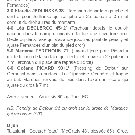
Fernandes)
3-0 Klaudia JEDLINSKA 38'
(Terchoun déborde à gauche et
centre pour Jedlinska qui se jette au 2e poteau à 3 m et
conclut du droit au ras du montant)
4-0 Léa DECLERCQ 45+2'
(Terchoun depuis le couloir
gauche dans le camp dijonnais effectue une ouverture pour
Declercq dans l'axe qui s'avance jusqu'au point de penalty et
ajuste Fernandes d'un plat du pied droit)
5-0 Meriame TERCHOUN 71'
(Lavaud joue pour Picard à
droite le long de la surface qui centre et trouve au 2e poteau à
7 m Terchoun qui place une reprise du droit)
6-0 Océane PICARD 90+1'
(Pressing de Defour sur
Germinal dans la surface. La Dijonnaise récupère et frappe
au but. Marques renvoie du pied dans l'axe sur Picard qui
ajuste du droit à 7 m)
Avertissement : Amessis 90' au Paris FC
NB. Penalty de Defour tiré du droit sur la droite de Marques
qui repousse (90')
Dijon
Talaslahti ; Goetsch (cap.) (McGrady 48', blessée 85'), Grec,