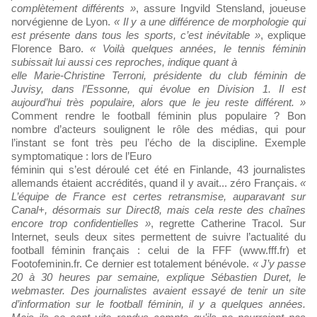
complètement différents »
, assure Ingvild Stensland, joueuse
norvégienne de Lyon.
« Il y a une différence de morphologie qui
est présente dans tous les sports, c’est inévitable »
, explique
Florence Baro.
« Voilà quelques années, le tennis féminin
subissait lui aussi ces reproches, indique quant à
elle Marie-Christine Terroni, présidente du club féminin de
Juvisy, dans l’Essonne, qui évolue en Division 1. Il est
aujourd’hui très populaire, alors que le jeu reste différent. »
Comment rendre le football féminin plus populaire ? Bon
nombre d’acteurs soulignent le rôle des médias, qui pour
l’instant se font très peu l’écho de la discipline. Exemple
symptomatique : lors de l’Euro
féminin qui s’est déroulé cet été en Finlande, 43 journalistes
allemands étaient accrédités, quand il y avait... zéro Français.
«
L’équipe de France est certes retransmise, auparavant sur
Canal+, désormais sur Direct8, mais cela reste des chaînes
encore trop confidentielles »
, regrette Catherine Tracol. Sur
Internet, seuls deux sites permettent de suivre l’actualité du
football féminin français : celui de la FFF (www.fff.fr) et
Footofeminin.fr. Ce dernier est totalement bénévole.
« J’y passe
20 à 30 heures par semaine, explique Sébastien Duret, le
webmaster. Des journalistes avaient essayé de tenir un site
d’information sur le football féminin, il y a quelques années.