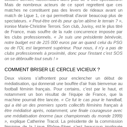
Mais de nombreux acteurs de ce sport regrettent que ces
matches ne constituent pas des levers de rideaux avant un
match de Ligue 1, ce qui permettrait d’avoir beaucoup plus de
spectateurs.
« Peut-être ont-ils peur qu’on abîme le terrain ? »
,
ironise Marie-Christine Terroni. Son club, Juvisy, est le plus titré
de France, mais souffre de la rude concurrence imposée par
les clubs professionnels.
« Je suis une présidente bénévole,
notre budget est de 215 000 euros par an quand celui du PSG
ou de l’OL est largement supérieur. Pour nous, il n’y a pas de
clubs professionnels à proximité, donc pour l’instant c’est SOS
on se débrouille tout seuls ! »
COMMENT BRISER LE CERCLE VICIEUX ?
Deux visions s’affrontent pour enclencher un début de
médiatisation, qui donnerait une bouffée d’air frais bienvenue au
football féminin français. Pour certains, c’est par le haut, et
notamment un bon résultat de l’équipe de France, que la
machine pourrait être lancée.
« Ce fut le cas pour le handball,
qui a été un des premiers sports collectifs féminins français à
être médiatisé après, notamment, une finale courageuse avec
une médiatisation énorme (aux championnats du monde 1999)
»
, explique Catherine Tracol. La présidente de la commission
féminine de la Ligue Rhône-Alpes s’est beaucoup impliquée