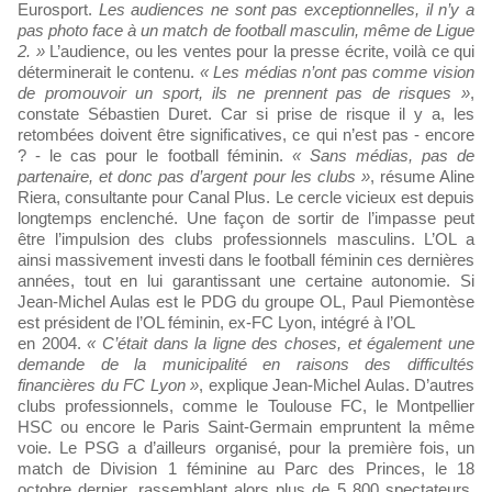
Eurosport.
Les audiences ne sont pas exceptionnelles, il n’y a
pas photo face à un match de football masculin, même de Ligue
2. »
L’audience, ou les ventes pour la presse écrite, voilà ce qui
déterminerait le contenu.
« Les médias n’ont pas comme vision
de promouvoir un sport, ils ne prennent pas de risques »
,
constate Sébastien Duret. Car si prise de risque il y a, les
retombées doivent être significatives, ce qui n’est pas - encore
? - le cas pour le football féminin.
« Sans médias, pas de
partenaire, et donc pas d’argent pour les clubs »
, résume Aline
Riera, consultante pour Canal Plus. Le cercle vicieux est depuis
longtemps enclenché. Une façon de sortir de l’impasse peut
être l’impulsion des clubs professionnels masculins. L’OL a
ainsi massivement investi dans le football féminin ces dernières
années, tout en lui garantissant une certaine autonomie. Si
Jean-Michel Aulas est le PDG du groupe OL, Paul Piemontèse
est président de l’OL féminin, ex-FC Lyon, intégré à l’OL
en 2004.
« C’était dans la ligne des choses, et également une
demande de la municipalité en raisons des difficultés
financières du FC Lyon »
, explique Jean-Michel Aulas. D’autres
clubs professionnels, comme le Toulouse FC, le Montpellier
HSC ou encore le Paris Saint-Germain empruntent la même
voie. Le PSG a d’ailleurs organisé, pour la première fois, un
match de Division 1 féminine au Parc des Princes, le 18
octobre dernier, rassemblant alors plus de 5 800 spectateurs.