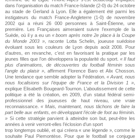
dans l’organisation du match France-Islande (2-0) du 24 octobre
au stade de Gerland à Lyon. Elle a également été parmi les
instigateurs du match France-Angleterre (1-0) de novembre
2002 qui a réuni 26 000 personnes à Saint-Étienne, une
première. Les Françaises aimeraient suivre l’exemple de la
Suède, où il y a eu un
« boom après notre 2e place à la Coupe
du Monde 2003 »
, raconte Lotta Schelin, joueuse suédoise
évoluant sous les couleurs de Lyon depuis août 2008. Pour
d’autres, en revanche, c’est en favorisant la pratique par les
jeunes filles que l’on développera la popularité du sport.
« Il faut
plus d’animations, de découvertes du football féminin sous
l’angle du plaisir »
, affirment Florence Baro et Alix Chosson.
Une tendance que semble adopter la Fédération.
« Avant, nous
nous focalisions sur l’équipe de France et la Division 1 »
,
explique Elisabeth Bougeard-Tournon. L’aboutissement de cette
politique a été la création, en 2009, d’un statut fédéral semi-
professionnel des joueuses de haut niveau, une vraie
reconnaissance.
« Mais, maintenant, nous tâchons de faire la
part belle aux enfants, en développant l’école de foot au féminin.
»
Si cette stratégie parvient à atteindre son but, peut-être les
années à venir verront-elles l’éclosion d’un sport
trop longtemps oublié, et qui créera « une légende », comme le
souhaite Paul Piemontèse. Pour que le football se conjugue